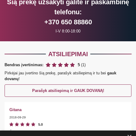
Šią prekę užsakyti galite ir paskambinę
telefonu:
+370 650 88860
I-V 8:00-18:00
ATSILIEPIMAI
Bendras įvertinimas:
5
(1)
Pirkėjai jau įvertino šią prekę, parašyk atsiliepimą ir tu bei
gauk
dovanų
!
Parašyk atsiliepimą ir GAUK DOVANĄ!
Gitana
2018-09-29
5.0
Švelnus paviršius, maloniai vibruoja, jau tapo geriaisiu mano