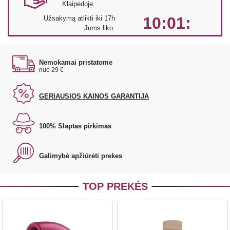
Klaipėdoje.
10:01:
Užsakymą atlikti iki 17h
Jums liko:
Nemokamai pristatome
nuo 29 €
GERIAUSIOS KAINOS GARANTIJA
100% Slaptas pirkimas
Galimybė apžiūrėti prekes
TOP PREKĖS