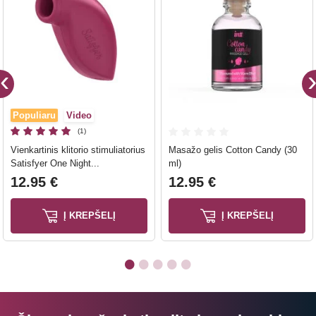
Populiaru
Video
(1)
Vienkartinis klitorio stimuliatorius
Masažo gelis Cotton Candy (30
Satisfyer One Night...
ml)
12.95 €
12.95 €
Į KREPŠELĮ
Į KREPŠELĮ