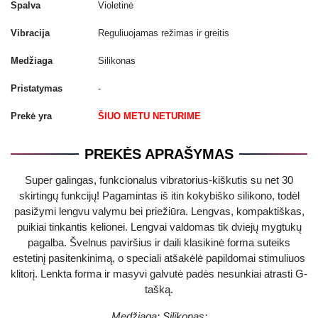
Spalva
Violetinė
Vibracija
Reguliuojamas režimas ir greitis
Medžiaga
Silikonas
Pristatymas
-
Prekė yra
ŠIUO METU NETURIME
PREKĖS APRAŠYMAS
Super galingas, funkcionalus vibratorius-kiškutis su net 30
skirtingų funkcijų! Pagamintas iš itin kokybiško silikono, todėl
pasižymi lengvu valymu bei priežiūra. Lengvas, kompaktiškas,
puikiai tinkantis kelionei. Lengvai valdomas tik dviejų mygtukų
pagalba. Švelnus paviršius ir daili klasikinė forma suteiks
estetinį pasitenkinimą, o speciali atšakėlė papildomai stimuliuos
klitorį. Lenkta forma ir masyvi galvutė padės nesunkiai atrasti G-
tašką.
Medžiaga: Silikonas;