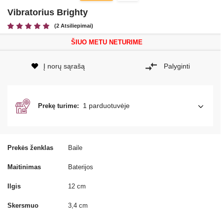
Vibratorius Brighty
(2 Atsiliepimai)
ŠIUO METU NETURIME
Į norų sąrašą
Palyginti
1 parduotuvėje
Prekę turime:
Prekės ženklas
Baile
Maitinimas
Baterijos
Ilgis
12 cm
Skersmuo
3,4 cm