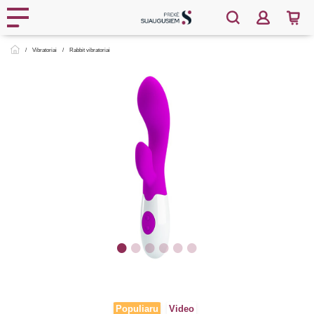
Vibratoriai
Rabbit vibratoriai
Populiaru
Video