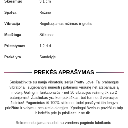
Skersmuo
3,1 cm
Spalva
Rožinė
Vibracija
Reguliuojamas režimas ir greitis
Medžiaga
Silikonas
Pristatymas
1-2 d.d.
Prekė yra
Sandėlyje
PREKĖS APRAŠYMAS
Susipažinkite su nauja vibratorių serija Pretty Love! Tai prabangūs
vibratoriai, sugebantys nunešti į palaimos viršūnę net atspariausią
moterį. Galingi ir funkcionalūs - net 30 vibracijos režimų tik su 2
baterijomis! Žaisliukas yra kompaktiškas, bet turi net 3 vibracijos
židinius! Pagamintas iš 100% silikono, todėl pasižymi itin lengva
priežiūra ir valymu, nesukelia alergijos. Ypatingai švelnus paviršius taip
ir kviečia prie jo prisiliesti ir ne tik...
Rekomenduojama naudoti su vandens pagrindo lubrikantu.