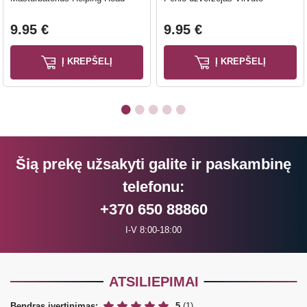
9.95 €
9.95 €
Į KREPŠELĮ
Į KREPŠELĮ
Šią prekę užsakyti galite ir paskambinę
telefonu:
+370 650 88860
I-V 8:00-18:00
ATSILIEPIMAI
Bendras įvertinimas:
5
(1)