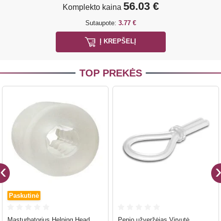
56.03 €
Komplekto kaina
Sutaupote:
3.77 €
Į KREPŠELĮ
TOP PREKĖS
Paskutinė
Masturbatorius Helping Head
Penio užveržėjas Virvutė