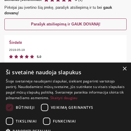
Pirkėjai jau įvertino šią prekę, parašyk atsiliepimą ir tu bei
gauk
dovanų
!
Parašyk atsiliepimą ir GAUK DOVANĄ!
Širdelė
2019-05-19
5.0
Fainas klasikinis vibratorius. Labai kompaktiškas, telpa rankinėj,
×
gražus dizainas.:P
Ši svetainė naudoja slapukus
Šioje svetainėje naudojami slapukai, siekiant pagerinti vartotojo
patirtį. Naudodamiesi mūsų svetaine, jūs sutinkate su visais slapukais
pagal mūsų slapukų politiką. Svetainėje pateikta informacija skirta tik
GYVENIMAS
pilnamečiams asmenims.
Skaityti daugiau
TRUMPAS.
PATIRK
BŪTINIEJI
VEIKIMĄ GERINANTYS
NUOTYKĮ.
TIKSLINIAI
FUNKCINIAI
+370 650 88860