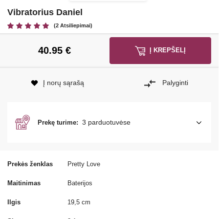
Vibratorius Daniel
(2 Atsiliepimai)
40.95
€
Į KREPŠELĮ
Į norų sąrašą
Palyginti
3 parduotuvėse
Prekę turime:
Prekės ženklas
Pretty Love
Maitinimas
Baterijos
Ilgis
19,5 cm