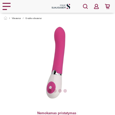
Vibratoriai
G-taško vibratoriai
Nemokamas pristatymas