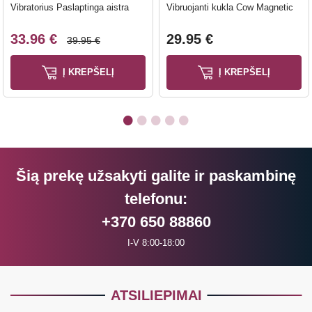
Vibratorius Paslaptinga aistra
Vibruojanti kukla Cow Magnetic
33.96 €
29.95 €
39.95 €
Į KREPŠELĮ
Į KREPŠELĮ
Šią prekę užsakyti galite ir paskambinę
telefonu:
+370 650 88860
I-V 8:00-18:00
ATSILIEPIMAI