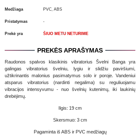
Medžiaga
PVC, ABS
Pristatymas
-
Prekė yra
ŠIUO METU NETURIME
PREKĖS APRAŠYMAS
Raudonos spalvos klasikinis vibratorius Švelni Banga yra
galingas vibratorius švelniu, lygiu ir slidžiu paviršiumi,
užtikrinantis malonius pasimatymus solo ir poroje. Vandeniui
atsparus vibratorius (nardinti negalima) su reguliuojamu
vibracijos intensyvumu - nuo švelnių kutenimų, iki laukinių
drebėjimų.
Ilgis: 19 cm
Skersmuo: 3 cm
Pagaminta iš ABS ir PVC medžiagų