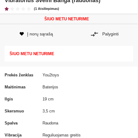
Vibratorius Švelni Banga (raudonas)
(1 Atsiliepimas)
ŠIUO METU NETURIME
Į norų sąrašą
Palyginti
ŠIUO METU NETURIME
Prekės ženklas
You2toys
Maitinimas
Baterijos
Ilgis
19 cm
Skersmuo
3,5 cm
Spalva
Raudona
Vibracija
Reguliuojamas greitis