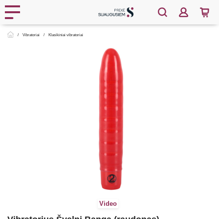
Vibratoriai
Klasikiniai vibratoriai
Video