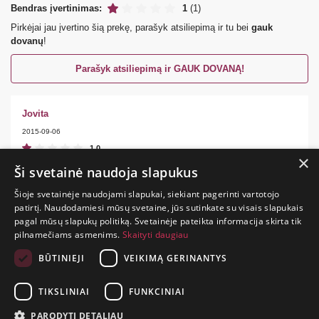
Bendras įvertinimas:
1
(1)
Pirkėjai jau įvertino šią prekę, parašyk atsiliepimą ir tu bei
gauk
dovanų
!
Parašyk atsiliepimą ir GAUK DOVANĄ!
Jovita
2015-09-06
1.0
×
geras
Ši svetainė naudoja slapukus
Šioje svetainėje naudojami slapukai, siekiant pagerinti vartotojo
patirtį. Naudodamiesi mūsų svetaine, jūs sutinkate su visais slapukais
pagal mūsų slapukų politiką. Svetainėje pateikta informacija skirta tik
GYVENIMAS
pilnamečiams asmenims.
Skaityti daugiau
TRUMPAS.
PATIRK
BŪTINIEJI
VEIKIMĄ GERINANTYS
NUOTYKĮ.
TIKSLINIAI
FUNKCINIAI
+370 650 88860
PARODYTI DETALIAU