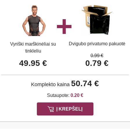
Dvigubo privatumo pakuotė
Vyriški marškinėliai su
tinkleliu
0.99 €
49.95 €
0.79 €
50.74 €
Komplekto kaina
Sutaupote:
0.20 €
Į KREPŠELĮ