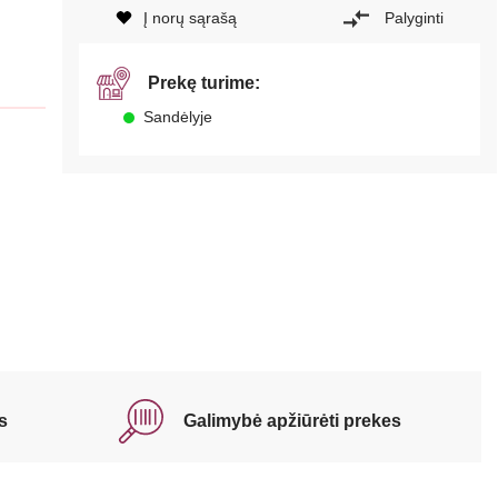
Į norų sąrašą
Palyginti
Prekę turime:
Sandėlyje
s
Galimybė apžiūrėti prekes