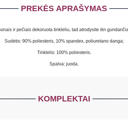
PREKĖS APRAŠYMAS
 šonais ir pečiais dekoruota tinkleliu, tad atrodysite itin gundanč
Sudėtis: 90% poliesteris, 10% spandex, poliuretano danga;
Tinklelis: 100% poliesteris.
Spalva: juoda.
KOMPLEKTAI