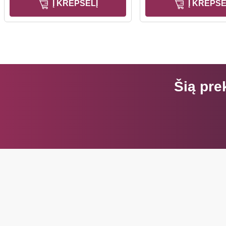
Į KREPŠELĮ
Į KREPŠE
Šią pre