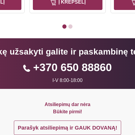
LĮ
Į KREPŠELĮ
kę užsakyti galite ir paskambinę t
+370 650 88860
I-V 8:00-18:00
Atsiliepimų dar nėra
Būkite pirmi!
Parašyk atsiliepimą ir GAUK DOVANĄ!