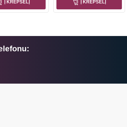
Į KREPŠELĮ
Į KREPŠELĮ
elefonu: