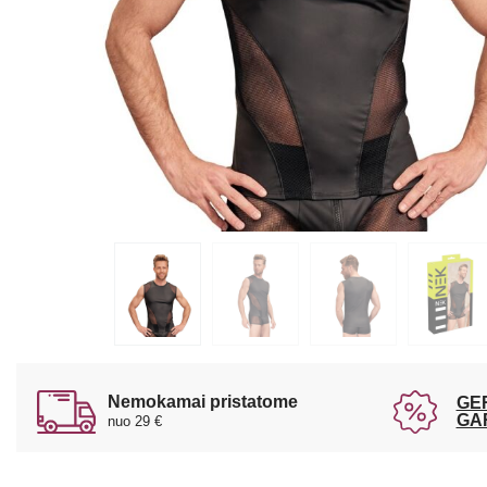
Nemokamai pristatome
GE
GA
nuo 29 €