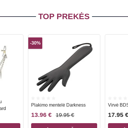
TOP PREKĖS
-30%
u
Plakimo mentelė Darkness
Virvė BD
ard
13.96 €
17.95 
19.95 €