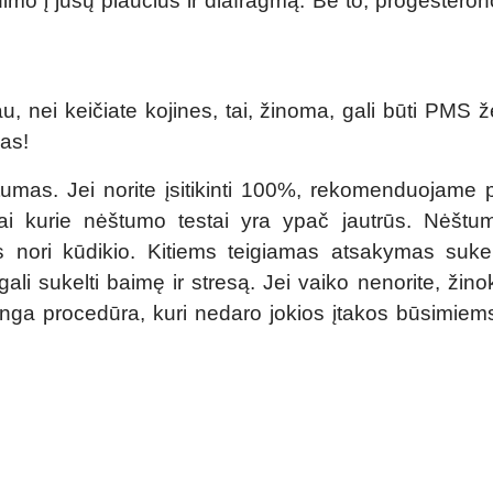
udimo į jūsų plaučius ir diafragmą. Be to, progestero
u, nei keičiate kojines, tai, žinoma, gali būti PMS ž
kas!
tumas. Jei norite įsitikinti 100%, rekomenduojame p
Kai kurie nėštumo testai yra ypač jautrūs. Nėšt
s nori kūdikio. Kitiems teigiamas atsakymas suke
ali sukelti baimę ir stresą. Jei vaiko nenorite, žinok
zikinga procedūra, kuri nedaro jokios įtakos būsimi