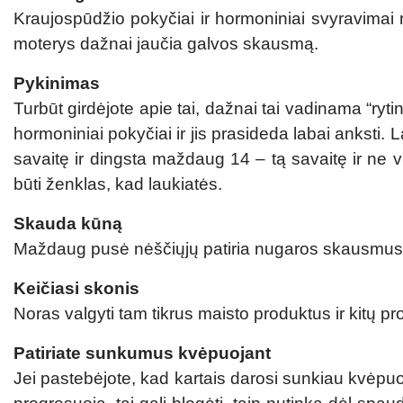
Kraujospūdžio pokyčiai ir hormoniniai svyravimai n
moterys dažnai jaučia galvos skausmą.
Pykinimas
Turbūt girdėjote apie tai, dažnai tai vadinama “ryt
hormoniniai pokyčiai ir jis prasideda labai anksti
savaitę ir dingsta maždaug 14 – tą savaitę ir ne vis
būti ženklas, kad laukiatės.
Skauda kūną
Maždaug pusė nėščiųjų patiria nugaros skausmus ka
Keičiasi skonis
Noras valgyti tam tikrus maisto produktus ir kitų 
Patiriate sunkumus kvėpuojant
Jei pastebėjote, kad kartais darosi sunkiau kvėpuo