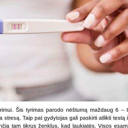
 tyrimui. Šis tyrimas parodo nėštumą maždaug 6 – 
ia stresą. Taip pat gydytojas gali paskirti atlikti testą
nčia tam tikrus ženklus, kad laukiatės. Visos esame