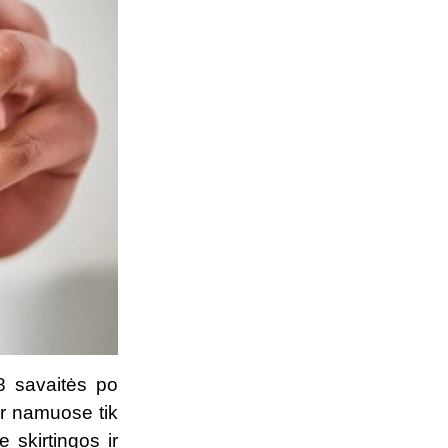
8 savaitės po
 ir namuose tik
 skirtingos ir