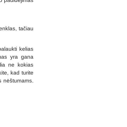
no padidėjimas
enklas, tačiau
alaukti kelias
umas yra gana
lia ne kokias
ite, kad turite
ems nėštumams.