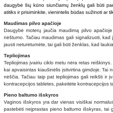
daugybė šių kūno siunčiamų ženklų gali būti pana
atitiks ir prisiminkite, vienintelis būdas sužinoti ar t
Maudimas pilvo apačioje
Daugybė moterų jaučia maudimą pilvo apačioje re
nėštumo. Tačiau maudimas gali signalizuoti, kad j
jausti neturėtumėte, tai gali būti ženklas, kad lauki
Tepliojimas
Tepliojimas įvairiu ciklo metu nėra retas reiškinys. 
kai apvaisintas kiaušinėlis įsitvirtina gimdoje. Tai 
nėščia. Tačiau taip pat tepliojimas gali reikšti ir į
kontracepcijos tabletes, pakeitėte kontracepcijos tab
Pieno baltumo išskyros
Vaginos išskyros yra dar vienas visiškai normalus 
pastebėti neįprastas pieno baltumo išskyras, tai 