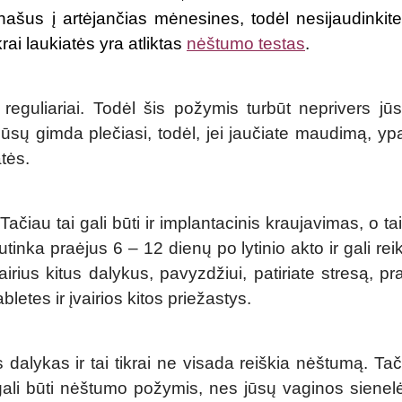
šus į artėjančias mėnesines, todėl nesijaudinkite
ikrai laukiatės yra atliktas
nėštumo testas
.
guliariai. Todėl šis požymis turbūt neprivers jūsų
ūsų gimda plečiasi, todėl, jei jaučiate maudimą, ypa
atės.
Tačiau tai gali būti ir implantacinis kraujavimas, o ta
nutinka praėjus 6 – 12 dienų po lytinio akto ir gali rei
vairius kitus dalykus, pavyzdžiui, patiriate stresą, pr
letes ir įvairios kitos priežastys.
dalykas ir tai tikrai ne visada reiškia nėštumą. Tač
gali būti nėštumo požymis, nes jūsų vaginos sienelė