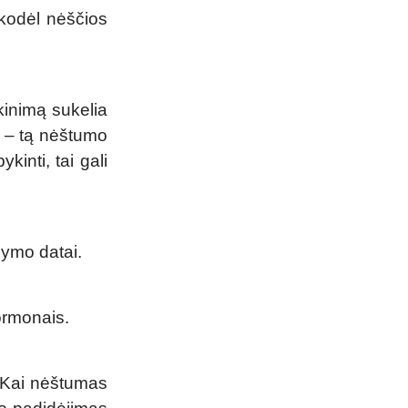
 kodėl nėščios
kinimą sukelia
0 – tą nėštumo
kinti, tai gali
dymo datai.
ormonais.
. Kai nėštumas