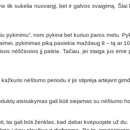
e tik sukelia nuovargį, bet ir galvos svaigimą. Štai
iniu pykinimu”, nors pykina bet kuriuo paros metu. Py
. Laimei, pykinimas piką pasiekia maždaug 8 – tą ar 1
os nėščiosios jį patiria. Tačiau, jei staiga jus ėmė py
žkurio nėštumo periodu ir jis stiprėja artėjant gim
produktų atsisakymas gali būti siejamas su nėštumo h
ti, tai gali būti ženklas, kad dabar kvėpuojate už du