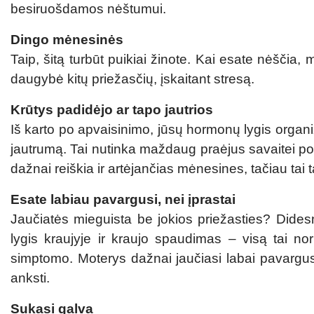
besiruošdamos nėštumui.
Dingo mėnesinės
Taip, šitą turbūt puikiai žinote. Kai esate nėščia, 
daugybė kitų priežasčių, įskaitant stresą.
Krūtys padidėjo ar tapo jautrios
Iš karto po apvaisinimo, jūsų hormonų lygis organizm
jautrumą. Tai nutinka maždaug praėjus savaitei po
dažnai reiškia ir artėjančias mėnesines, tačiau tai 
Esate labiau pavargusi, nei įprastai
Jaučiatės mieguista be jokios priežasties? Dides
lygis kraujyje ir kraujo spaudimas – visą tai 
simptomo. Moterys dažnai jaučiasi labai pavargus
anksti.
Sukasi galva