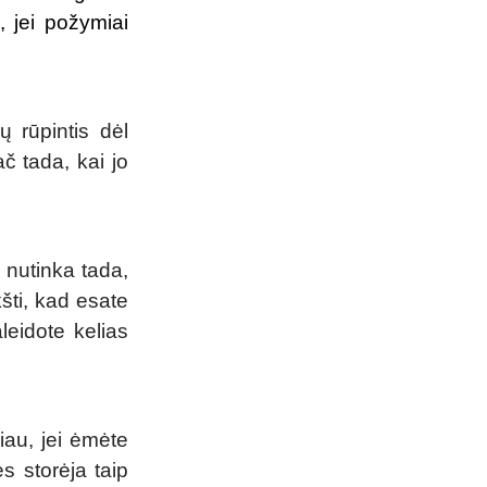
, jei požymiai
 rūpintis dėl
č tada, kai jo
i nutinka tada,
kšti, kad esate
aleidote kelias
iau, jei ėmėte
s storėja taip