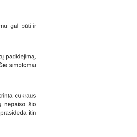
ui gali būti ir
ūtų padidėjimą,
 Šie simptomai
krinta cukraus
ų nepaiso šio
prasideda itin