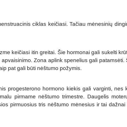
menstruacinis ciklas keičiasi. Tačiau mėnesinių dingim
e keičiasi itin greitai. Šie hormonai gali sukelti kr
 apvaisinimo. Zona aplink spenelius gali patamsėti.
taip pat gali būti nėštumo požymis.
nis progesterono hormono kiekis gali varginti, nes 
normalu pirmame nėštumo trimestre. Daugelis moter
ios pirmuosius tris nėštumo mėnesius ir tai dažnai 