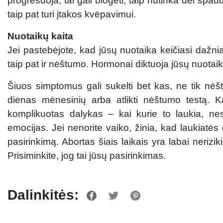
progresuoja, tai gali blogėti, taip nutinka dėl spa
taip pat turi įtakos kvėpavimui.
Nuotaikų kaita
Jei pastebėjote, kad jūsų nuotaika keičiasi dažnia
taip pat ir nėštumo. Hormonai diktuoja jūsų nuotai
Šiuos simptomus gali sukelti bet kas, ne tik nėš
dienas mėnesinių arba atlikti nėštumo testą. 
komplikuotas dalykas – kai kurie to laukia, ne
emocijas. Jei nenorite vaiko, žinia, kad laukiatės g
pasirinkimą. Abortas šiais laikais yra labai neri
Prisiminkite, jog tai jūsų pasirinkimas.
Dalinkitės: