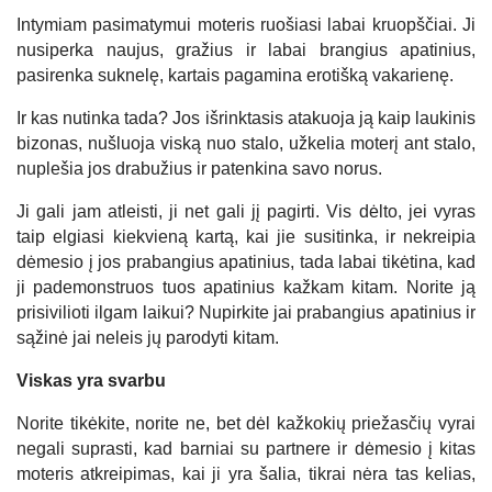
Intymiam pasimatymui moteris ruošiasi labai kruopščiai. Ji
nusiperka naujus, gražius ir labai brangius apatinius,
pasirenka suknelę, kartais pagamina erotišką vakarienę.
Ir kas nutinka tada? Jos išrinktasis atakuoja ją kaip laukinis
bizonas, nušluoja viską nuo stalo, užkelia moterį ant stalo,
nuplešia jos drabužius ir patenkina savo norus.
Ji gali jam atleisti, ji net gali jį pagirti. Vis dėlto, jei vyras
taip elgiasi kiekvieną kartą, kai jie susitinka, ir nekreipia
dėmesio į jos prabangius apatinius, tada labai tikėtina, kad
ji pademonstruos tuos apatinius kažkam kitam. Norite ją
prisivilioti ilgam laikui? Nupirkite jai prabangius apatinius ir
sąžinė jai neleis jų parodyti kitam.
Viskas yra svarbu
Norite tikėkite, norite ne, bet dėl kažkokių priežasčių vyrai
negali suprasti, kad barniai su partnere ir dėmesio į kitas
moteris atkreipimas, kai ji yra šalia, tikrai nėra tas kelias,