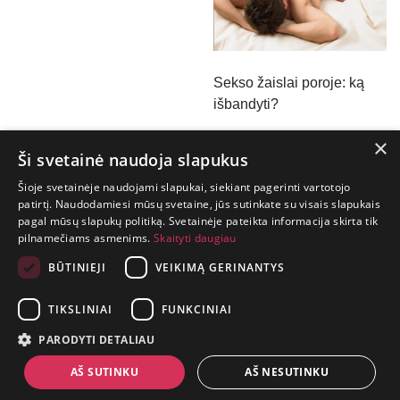
Sekso žaislai poroje: ką
išbandyti?
×
Ši svetainė naudoja slapukus
Sekso prekės ir geresnis seksas
Šioje svetainėje naudojami slapukai, siekiant pagerinti vartotojo
patirtį. Naudodamiesi mūsų svetaine, jūs sutinkate su visais slapukais
pagal mūsų slapukų politiką. Svetainėje pateikta informacija skirta tik
GYVENIMAS
pilnamečiams asmenims.
Skaityti daugiau
TRUMPAS.
PATIRK
BŪTINIEJI
VEIKIMĄ GERINANTYS
NUOTYKĮ.
TIKSLINIAI
FUNKCINIAI
+370 650 88860
PARODYTI DETALIAU
prekes@suaugusiems.lt
AŠ SUTINKU
AŠ NESUTINKU
P. Lukšio g. 2, Vilnius ("Sigma" teritorija)