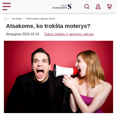
Sex blogas
Sekso prekės ir geresnis seksas
Atsakome, ko trokšta moterys?
Atnaujinta 2024-10-14
Sekso prekės ir geresnis seksas