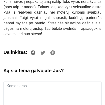
kuris nuves į nepakartojamą naktį. Toks vyras nėra kvailas
(nors taip ir atrodo). Faktas tas, kad vyrų seksualinė aistra
kyla iš realybės dažniau nei moterų, kurioms svarbiau
jausmai. Taigi vyrai negali suprasti, kodėl jų partnerės
nenori mylėtis po barnio. Stresinės situacijos dažniausiai
užgesina moterų aistrą. Tad būkite švelnūs ir apsaugokite
savo moterį nuo streso!
Dalinkitės:
Ką šia tema galvojate Jūs?