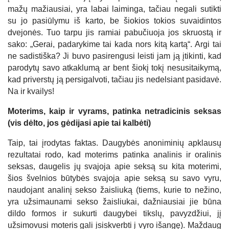
mažų mažiausiai, yra labai laiminga, tačiau negali sutikti
su jo pasiūlymu iš karto, be šiokios tokios suvaidintos
dvejonės. Tuo tarpu jis ramiai pabučiuoja jos skruostą ir
sako: „Gerai, padarykime tai kada nors kitą kartą“. Argi tai
ne sadistiška? Ji buvo pasirengusi leisti jam ją įtikinti, kad
parodytų savo atkaklumą ar bent šiokį tokį nesusitaikymą,
kad priverstų ją persigalvoti, tačiau jis nedelsiant pasidavė.
Na ir kvailys!
Moterims, kaip ir vyrams, patinka netradicinis seksas
(vis dėlto, jos gėdijasi apie tai kalbėti)
Taip, tai įrodytas faktas. Daugybės anoniminių apklausų
rezultatai rodo, kad moterims patinka analinis ir oralinis
seksas, daugelis jų svajoja apie seksą su kita moterimi,
šios švelnios būtybės svajoja apie seksą su savo vyru,
naudojant analinį sekso žaisliuką (tiems, kurie to nežino,
yra užsimaunami sekso žaisliukai, dažniausiai jie būna
dildo formos ir sukurti daugybei tikslų, pavyzdžiui, jį
užsimovusi moteris gali įsiskverbti į vyro išangę). Maždaug