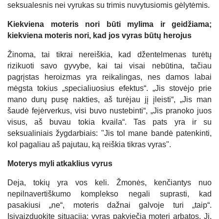
seksualesnis nei vyrukas su trimis nuvytusiomis gėlytėmis.
Kiekviena moteris nori būti mylima ir geidžiama;
kiekviena moteris nori, kad jos vyras būtų herojus
Žinoma, tai tikrai nereiškia, kad džentelmenas turėtų
rizikuoti savo gyvybe, kai tai visai nebūtina, tačiau
pagrįstas heroizmas yra reikalingas, nes damos labai
mėgsta tokius „specialiuosius efektus“. „Jis stovėjo prie
mano durų pusę nakties, aš turėjau jį įleisti“, „Jis man
šaudė fejėrverkus, visi buvo nustebinti“, „Jis pranoko juos
visus, aš buvau tokia kvaila“. Tas pats yra ir su
seksualiniais žygdarbiais: "Jis tol mane bandė patenkinti,
kol pagaliau aš pajutau, ką reiškia tikras vyras".
Moterys myli atkaklius vyrus
Deja, tokių yra vos keli. Žmonės, kenčiantys nuo
nepilnavertiškumo komplekso negali suprasti, kad
pasakiusi „ne“, moteris dažnai galvoje turi „taip“.
Įsivaizduokite situaciją: vyras pakviečia moterį arbatos. Ji,