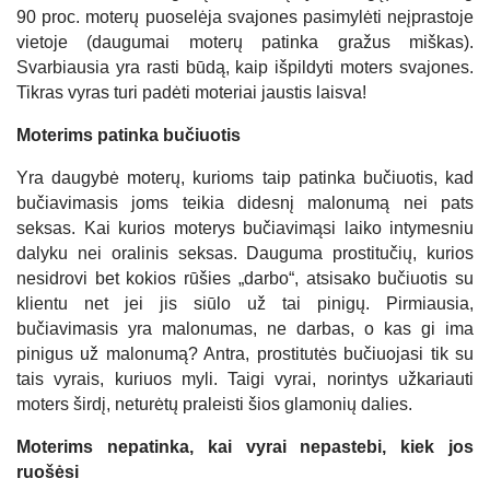
90 proc. moterų puoselėja svajones pasimylėti neįprastoje
vietoje (daugumai moterų patinka gražus miškas).
Svarbiausia yra rasti būdą, kaip išpildyti moters svajones.
Tikras vyras turi padėti moteriai jaustis laisva!
Moterims patinka bučiuotis
Yra daugybė moterų, kurioms taip patinka bučiuotis, kad
bučiavimasis joms teikia didesnį malonumą nei pats
seksas. Kai kurios moterys bučiavimąsi laiko intymesniu
dalyku nei oralinis seksas. Dauguma prostitučių, kurios
nesidrovi bet kokios rūšies „darbo“, atsisako bučiuotis su
klientu net jei jis siūlo už tai pinigų. Pirmiausia,
bučiavimasis yra malonumas, ne darbas, o kas gi ima
pinigus už malonumą? Antra, prostitutės bučiuojasi tik su
tais vyrais, kuriuos myli. Taigi vyrai, norintys užkariauti
moters širdį, neturėtų praleisti šios glamonių dalies.
Moterims nepatinka, kai vyrai nepastebi, kiek jos
ruošėsi