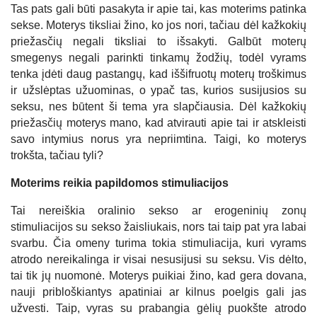
Tas pats gali būti pasakyta ir apie tai, kas moterims patinka
sekse. Moterys tiksliai žino, ko jos nori, tačiau dėl kažkokių
priežasčių negali tiksliai to išsakyti. Galbūt moterų
smegenys negali parinkti tinkamų žodžių, todėl vyrams
tenka įdėti daug pastangų, kad iššifruotų moterų troškimus
ir užslėptas užuominas, o ypač tas, kurios susijusios su
seksu, nes būtent ši tema yra slapčiausia. Dėl kažkokių
priežasčių moterys mano, kad atvirauti apie tai ir atskleisti
savo intymius norus yra nepriimtina. Taigi, ko moterys
trokšta, tačiau tyli?
Moterims reikia papildomos stimuliacijos
Tai nereiškia oralinio sekso ar erogeninių zonų
stimuliacijos su sekso žaisliukais, nors tai taip pat yra labai
svarbu. Čia omeny turima tokia stimuliacija, kuri vyrams
atrodo nereikalinga ir visai nesusijusi su seksu. Vis dėlto,
tai tik jų nuomonė. Moterys puikiai žino, kad gera dovana,
nauji pribloškiantys apatiniai ar kilnus poelgis gali jas
užvesti. Taip, vyras su prabangia gėlių puokšte atrodo