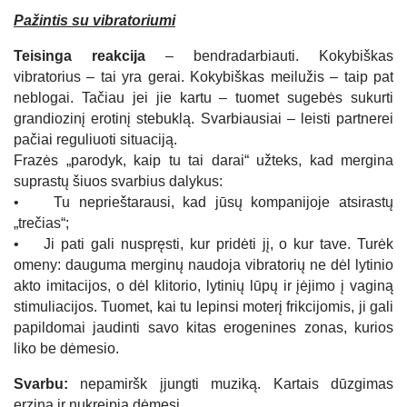
Pažintis su vibratoriumi
Teisinga reakcija
– bendradarbiauti. Kokybiškas
vibratorius – tai yra gerai. Kokybiškas meilužis – taip pat
neblogai. Tačiau jei jie kartu – tuomet sugebės sukurti
grandiozinį erotinį stebuklą. Svarbiausiai – leisti partnerei
pačiai reguliuoti situaciją.
Frazės „parodyk, kaip tu tai darai“ užteks, kad mergina
suprastų šiuos svarbius dalykus:
• Tu neprieštarausi, kad jūsų kompanijoje atsirastų
„trečias“;
• Ji pati gali nuspręsti, kur pridėti jį, o kur tave. Turėk
omeny: dauguma merginų naudoja vibratorių ne dėl lytinio
akto imitacijos, o dėl klitorio, lytinių lūpų ir įėjimo į vaginą
stimuliacijos. Tuomet, kai tu lepinsi moterį frikcijomis, ji gali
papildomai jaudinti savo kitas erogenines zonas, kurios
liko be dėmesio.
Svarbu:
nepamiršk įjungti muziką. Kartais dūzgimas
erzina ir nukreipia dėmesį.