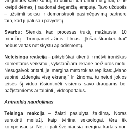
vinguriuos savo kūnu), tu būtinai turi dirbti merginai, o ne
kreipti dėmesį į raudonai degančią lemputę. Tavo užduotis
– užsiimti seksu ir demonstruoti pasimėgavimą partnere
taip, kad ji pati sau pavydėtų.
Svarbu:
Stenkis, kad procesas truktų mažiausiai 10
minučių. Trumpametražinis filmas „Įkišai-ištraukei-titrai“
nebus vertas net skystų aplodismentų.
Neteisinga reakcija
– piktybiškai kikenti ir mėtyti ironiškus
komentarus veiksmui, vykstančiam ekrane peržiūros metu.
Nesugalvok pritarti, jei mergina mėto tokias replikas: „Mano
subinė uždengia visą ekraną!“ Ir, žinoma, tu neturi jokios
teisės šį video išsiuntinėti visiems savo draugams bei
pažįstamiems ar talpinti į videoportalus.
Antrankių naudojimas
Teisinga reakcija
– žaisti pasiūlytą žaidimą. Noras
surakinti meilužį, kaip tvirtina seksologai, tėra tik
kompensacija. Net ir pati švelniausia mergina kartais nori