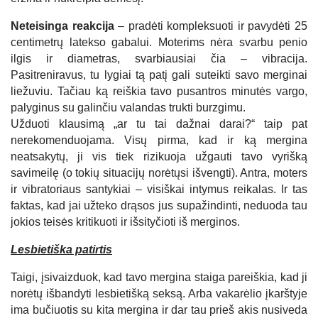
Neteisinga reakcija
– pradėti kompleksuoti ir pavydėti 25
centimetrų latekso gabalui. Moterims nėra svarbu penio
ilgis ir diametras, svarbiausiai čia – vibracija.
Pasitreniravus, tu lygiai tą patį gali suteikti savo merginai
liežuviu. Tačiau ką reiškia tavo pusantros minutės vargo,
palyginus su galinčiu valandas trukti burzgimu.
Užduoti klausimą „ar tu tai dažnai darai?“ taip pat
nerekomenduojama. Visų pirma, kad ir ką mergina
neatsakytų, ji vis tiek rizikuoja užgauti tavo vyrišką
savimeilę (o tokių situacijų norėtųsi išvengti). Antra, moters
ir vibratoriaus santykiai – visiškai intymus reikalas. Ir tas
faktas, kad jai užteko drąsos jus supažindinti, neduoda tau
jokios teisės kritikuoti ir išsityčioti iš merginos.
Lesbietiška patirtis
Taigi, įsivaizduok, kad tavo mergina staiga pareiškia, kad ji
norėtų išbandyti lesbietišką seksą. Arba vakarėlio įkarštyje
ima bučiuotis su kita mergina ir dar tau prieš akis nusiveda