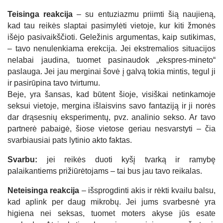
Teisinga reakcija
– su entuziazmu priimti šią naujieną,
kad tau reikės slaptai pasimylėti vietoje, kur kiti žmonės
išėjo pasivaikščioti. Geležinis argumentas, kaip sutikimas,
– tavo nenulenkiama erekcija. Jei ekstremalios situacijos
nelabai jaudina, tuomet pasinaudok „ekspres-mineto“
paslauga. Jei jau merginai šovė į galvą tokia mintis, tegul ji
ir pasirūpina tavo tvirtumu.
Beje, yra šansas, kad būtent šioje, visiškai netinkamoje
seksui vietoje, mergina išlaisvins savo fantaziją ir ji norės
dar drąsesnių eksperimentų, pvz. analinio sekso. Ar tavo
partnerė pabaigė, šiose vietose geriau nesvarstyti – čia
svarbiausiai pats lytinio akto faktas.
Svarbu:
jei reikės duoti kyšį tvarką ir ramybę
palaikantiems prižiūrėtojams – tai bus jau tavo reikalas.
Neteisinga reakcija
– išsprogdinti akis ir rėkti kvailu balsu,
kad aplink per daug mikrobų. Jei jums svarbesnė yra
higiena nei seksas, tuomet moters akyse jūs esate