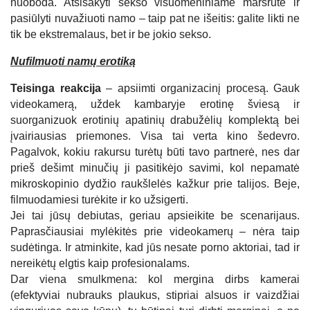
nuoboda. Atsisakyti sekso visuomeniniame maršrute ir
pasiūlyti nuvažiuoti namo – taip pat ne išeitis: galite likti ne
tik be ekstremalaus, bet ir be jokio sekso.
Nufilmuoti namų erotiką
Teisinga reakcija
– apsiimti organizacinį procesą. Gauk
videokamerą, uždek kambaryje erotinę šviesą ir
suorganizuok erotinių apatinių drabužėlių komplektą bei
įvairiausias priemones. Visa tai verta kino šedevro.
Pagalvok, kokiu rakursu turėtų būti tavo partnerė, nes dar
prieš dešimt minučių ji pasitikėjo savimi, kol nepamatė
mikroskopinio dydžio raukšlelės kažkur prie talijos. Beje,
filmuodamiesi turėkite ir ko užsigerti.
Jei tai jūsų debiutas, geriau apsieikite be scenarijaus.
Paprasčiausiai mylėkitės prie videokamerų – nėra taip
sudėtinga. Ir atminkite, kad jūs nesate porno aktoriai, tad ir
nereikėtų elgtis kaip profesionalams.
Dar viena smulkmena: kol mergina dirbs kamerai
(efektyviai nubrauks plaukus, stipriai alsuos ir vaizdžiai