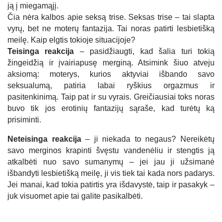
ją į miegamąjį.
Čia nėra kalbos apie seksą trise. Seksas trise – tai slapta
vyrų, bet ne moterų fantazija. Tai noras patirti lesbietišką
meilę. Kaip elgtis tokioje situacijoje?
Teisinga reakcija
– pasidžiaugti, kad šalia turi tokią
žingeidžią ir įvairiapusę merginą. Atsimink šiuo atveju
aksiomą: moterys, kurios aktyviai išbando savo
seksualumą, patiria labai ryškius orgazmus ir
pasitenkinimą. Taip pat ir su vyrais. Greičiausiai toks noras
buvo tik jos erotinių fantazijų sąraše, kad turėtų ką
prisiminti.
Neteisinga reakcija
– ji niekada to negaus? Nereikėtų
savo merginos krapinti švęstu vandenėliu ir stengtis ją
atkalbėti nuo savo sumanymų – jei jau ji užsimanė
išbandyti lesbietišką meilę, ji vis tiek tai kada nors padarys.
Jei manai, kad tokia patirtis yra išdavystė, taip ir pasakyk –
juk visuomet apie tai galite pasikalbėti.