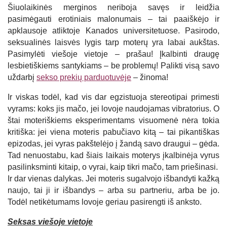
Šiuolaikinės merginos neriboja savęs ir leidžia
pasimėgauti erotiniais malonumais – tai paaiškėjo ir
apklausoje atliktoje Kanados universitetuose. Pasirodo,
seksualinės laisvės lygis tarp moterų yra labai aukštas.
Pasimylėti viešoje vietoje – prašau! Įkalbinti draugę
lesbietiškiems santykiams – be problemų! Palikti visą savo
uždarbį
sekso prekių parduotuvėje
– žinoma!
Ir viskas todėl, kad vis dar egzistuoja stereotipai primesti
vyrams: koks jis mačo, jei lovoje naudojamas vibratorius. O
štai moteriškiems eksperimentams visuomenė nėra tokia
kritiška: jei viena moteris pabučiavo kitą – tai pikantiškas
epizodas, jei vyras pakštelėjo į žandą savo draugui – gėda.
Tad nenuostabu, kad šiais laikais moterys įkalbinėja vyrus
pasilinksminti kitaip, o vyrai, kaip tikri mačo, tam priešinasi.
Ir dar vienas dalykas. Jei moteris sugalvojo išbandyti kažką
naujo, tai ji ir išbandys – arba su partneriu, arba be jo.
Todėl netikėtumams lovoje geriau pasirengti iš anksto.
Seksas viešoje vietoje