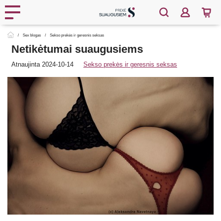
Sex blogas
Sekso prekės ir geresnis seksas
Netikėtumai suaugusiems
Atnaujinta 2024-10-14
Sekso prekės ir geresnis seksas