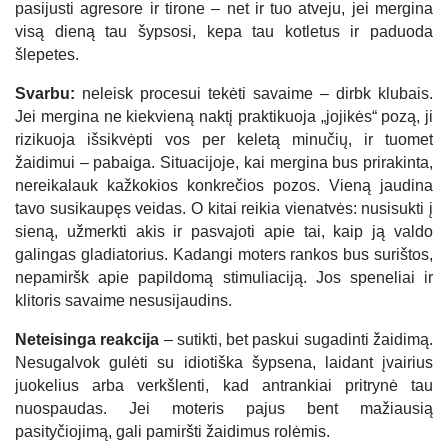
pasijusti agresore ir tirone – net ir tuo atveju, jei mergina
visą dieną tau šypsosi, kepa tau kotletus ir paduoda
šlepetes.
Svarbu:
neleisk procesui tekėti savaime – dirbk klubais.
Jei mergina ne kiekvieną naktį praktikuoja „jojikės“ pozą, ji
rizikuoja išsikvėpti vos per keletą minučių, ir tuomet
žaidimui – pabaiga. Situacijoje, kai mergina bus prirakinta,
nereikalauk kažkokios konkrečios pozos. Vieną jaudina
tavo susikaupęs veidas. O kitai reikia vienatvės: nusisukti į
sieną, užmerkti akis ir pasvajoti apie tai, kaip ją valdo
galingas gladiatorius. Kadangi moters rankos bus surištos,
nepamiršk apie papildomą stimuliaciją. Jos speneliai ir
klitoris savaime nesusijaudins.
Neteisinga reakcija
– sutikti, bet paskui sugadinti žaidimą.
Nesugalvok gulėti su idiotiška šypsena, laidant įvairius
juokelius arba verkšlenti, kad antrankiai pritrynė tau
nuospaudas. Jei moteris pajus bent mažiausią
pasityčiojimą, gali pamiršti žaidimus rolėmis.