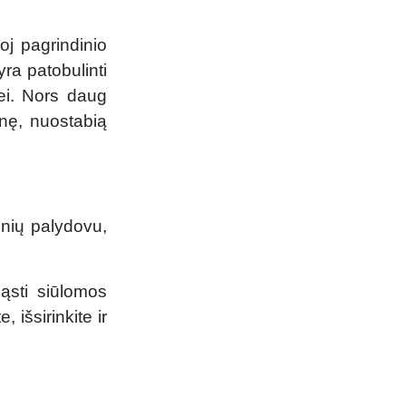
oj pagrindinio
ra patobulinti
rei. Nors daug
linę, nuostabią
onių palydovu,
gąsti siūlomos
 išsirinkite ir