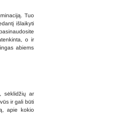
ulminaciją. Tuo
antį išlaikyti
pasinaudosite
tenkinta, o ir
udingas abiems
, sėklidžių ar
s ir gali būti
mą, apie kokio