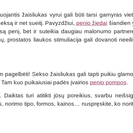
jantis žaisliukas vyrui gali būti tarsi garnyras viet
 seksą ir net sueitį. Pavyzdžiui,
penio žiedai
šiandien y
a visą penį, bet ir suteikia daugiau malonumo partne
mų, prostatos liaukos stimuliacija gali dovanoti neei
 pagelbėti! Sekso žaisliukas gali tapti puikiu glam
 Tam kuo puikaiusiai padės įvairios
penio pompos
.
 Daiktas turi atitikti jūsų poreikius, svarbu neišsi
s, norimo tipo, formos, kainos… nuspręskite, ko norite,