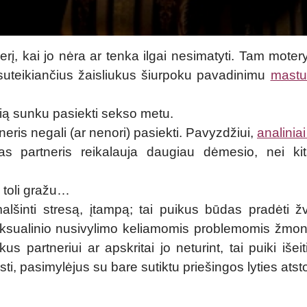
nerį, kai jo nėra ar tenka ilgai nesimatyti. Tam moter
suteikiančius žaisliukus šiurpoku pavadinimu
mastur
rią sunku pasiekti sekso metu.
neris negali (ar nenori) pasiekti. Pavyzdžiui,
analiniai
enas partneris reikalauja daugiau dėmesio, nei ki
– toli gražu…
inti stresą, įtampą; tai puikus būdas pradėti žv
eksualinio nusivylimo keliamomis problemomis žmo
s partneriui ar apskritai jo neturint, tai puiki išeit
ti, pasimylėjus su bare sutiktu priešingos lyties atst