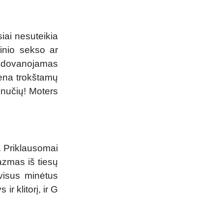
iai nesuteikia
linio sekso ar
ko dovanojamas
iena trokštamų
inučių! Moters
 Priklausomai
azmas iš tiesų
e visus minėtus
r klitorį, ir G