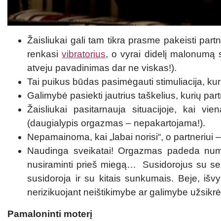
Žaisliukai gali tam tikra prasme pakeisti part
renkasi
vibratorius
, o vyrai didelį malonumą 
atveju pavadinimas dar ne viskas!).
Tai puikus būdas pasimėgauti stimuliacija, ku
Galimybė pasiekti jautrius taškelius, kurių part
Žaisliukai pasitarnauja situacijoje, kai vi
(daugialypis orgazmas – nepakartojama!).
Nepamainoma, kai „labai norisi“, o partneriui 
Naudinga sveikatai! Orgazmas padeda numalš
nusiraminti prieš miegą… Susidorojus su s
susidoroja ir su kitais sunkumais. Beje, išvyku
nerizikuojant neištikimybe ar galimybe užsikrės
Pamaloninti moterį