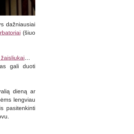
ys dažniausiai
batoriai
(šiuo
 žaisliukai
…
tas gali duoti
alią dieną ar
nėms lengviau
is pasitenkinti
ovu.