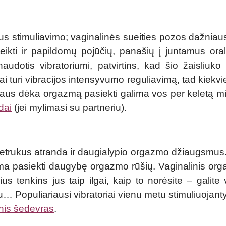
us stimuliavimo; vaginalinės sueities pozos dažniaus
teikti ir papildomų pojūčių, panašių į juntamus ora
audotis vibratoriumi, patvirtins, kad šio žaisliu
ai turi vibracijos intensyvumo reguliavimą, tad kiekv
toriaus dėka orgazmą pasiekti galima vos per keletą m
dai
(jei mylimasi su partneriu).
etrukus atranda ir daugialypio orgazmo džiaugsmus.
ima pasiekti daugybę orgazmo rūšių. Vaginalinis org
rius tenkins jus taip ilgai, kaip to norėsite – galit
 Populiariausi vibratoriai vienu metu stimuliuojantys i
nis šedevras
.