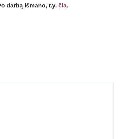
o darbą išmano, t.y.
čia
.