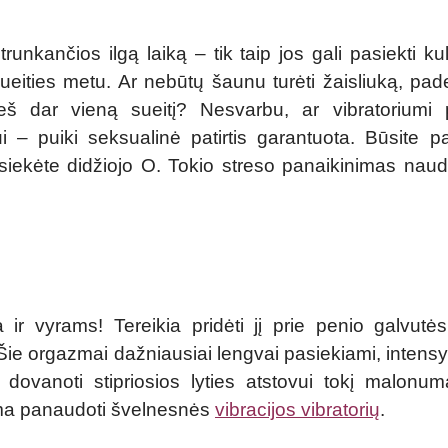
trunkančios ilgą laiką – tik taip jos gali pasiekti k
ueities metu. Ar nebūtų šaunu turėti žaisliuką, paded
rieš dar vieną sueitį? Nesvarbu, ar vibratoriumi 
– puiki seksualinė patirtis garantuota. Būsite pa
asiekėte didžiojo O. Tokio streso panaikinimas na
ir vyrams! Tereikia pridėti jį prie penio galvutės
ie orgazmai dažniausiai lengvai pasiekiami, intensyvū
ali dovanoti stipriosios lyties atstovui tokį malonu
ima panaudoti švelnesnės
vibracijos vibratorių
.