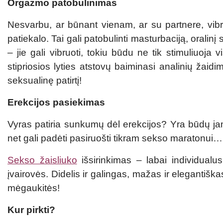
Orgazmo patobulinimas
Nesvarbu, ar būnant vienam, ar su partnere, vibruo
patiekalo. Tai gali patobulinti masturbaciją, oralinį
– jie gali vibruoti, tokiu būdu ne tik stimuliuoj
stipriosios lyties atstovų baiminasi analinių žaidi
seksualinę patirtį!
Erekcijos pasiekimas
Vyras patiria sunkumų dėl erekcijos? Yra būdų jam
net gali padėti pasiruošti tikram sekso maratonui…
Sekso žaisliuko
išsirinkimas – labai individualus.
įvairovės. Didelis ir galingas, mažas ir elegantiška
mėgaukitės!
Kur pirkti?