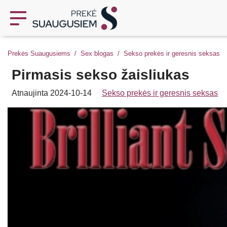
Prekės Suaugusiems
Sex blogas
Sekso prekės ir geresnis seksas
Pirmasis sekso žaisliukas
Atnaujinta 2024-10-14
Sekso prekės ir geresnis seksas