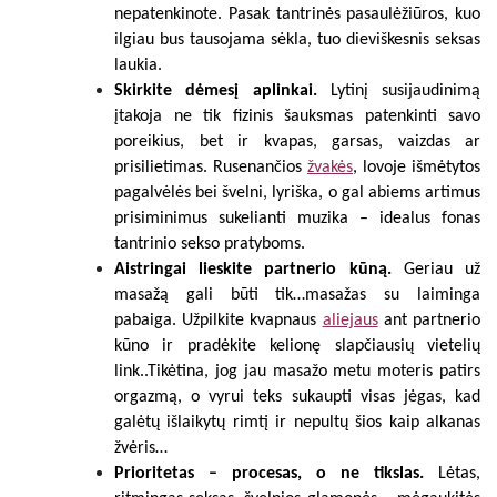
nepatenkinote. Pasak tantrinės pasaulėžiūros, kuo
ilgiau bus tausojama sėkla, tuo dieviškesnis seksas
laukia.
Skirkite dėmesį aplinkai.
Lytinį susijaudinimą
įtakoja ne tik fizinis šauksmas patenkinti savo
poreikius, bet ir kvapas, garsas, vaizdas ar
prisilietimas. Rusenančios
žvakės
, lovoje išmėtytos
pagalvėlės bei švelni, lyriška, o gal abiems artimus
prisiminimus sukelianti muzika – idealus fonas
tantrinio sekso pratyboms.
Aistringai lieskite partnerio kūną.
Geriau už
masažą gali būti tik…masažas su laiminga
pabaiga. Užpilkite kvapnaus
aliejaus
ant partnerio
kūno ir pradėkite kelionę slapčiausių vietelių
link..Tikėtina, jog jau masažo metu moteris patirs
orgazmą, o vyrui teks sukaupti visas jėgas, kad
galėtų išlaikytų rimtį ir nepultų šios kaip alkanas
žvėris…
Prioritetas – procesas, o ne tikslas.
Lėtas,