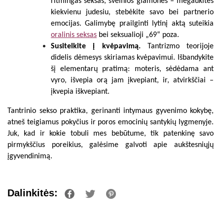
ritmingas seksas, švelnios glamonės – mėgaukitės
kiekvienu judesiu, stebėkite savo bei partnerio
emocijas. Galimybę prailginti lytinį aktą suteikia
oralinis seksas
bei seksualioji „69“ poza.
Susitelkite į kvėpavimą.
Tantrizmo teorijoje
didelis dėmesys skiriamas kvėpavimui. Išbandykite
šį elementarų pratimą: moteris, sėdėdama ant
vyro, išvepia orą jam įkvepiant, ir, atvirkščiai –
įkvepia iškvepiant.
Tantrinio sekso praktika, gerinanti intymaus gyvenimo kokybę,
atneš teigiamus pokyčius ir poros emocinių santykių lygmenyje.
Juk, kad ir kokie tobuli mes bebūtume, tik patenkinę savo
pirmykščius poreikius, galėsime galvoti apie aukštesniųjų
įgyvendinimą.
Dalinkitės: