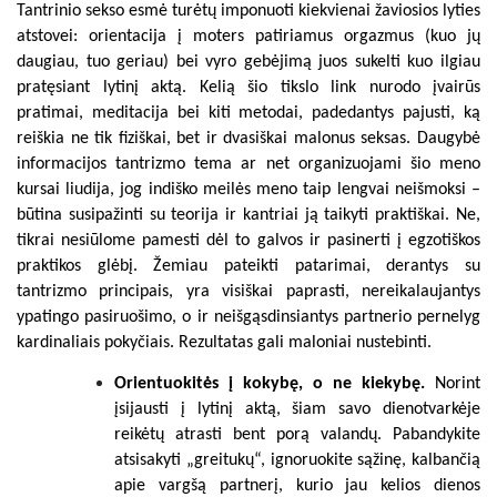
Tantrinio sekso esmė turėtų imponuoti kiekvienai žaviosios lyties
atstovei: orientacija į moters patiriamus orgazmus (kuo jų
daugiau, tuo geriau) bei vyro gebėjimą juos sukelti kuo ilgiau
pratęsiant lytinį aktą. Kelią šio tikslo link nurodo įvairūs
pratimai, meditacija bei kiti metodai, padedantys pajusti, ką
reiškia ne tik fiziškai, bet ir dvasiškai malonus seksas. Daugybė
informacijos tantrizmo tema ar net organizuojami šio meno
kursai liudija, jog indiško meilės meno taip lengvai neišmoksi –
būtina susipažinti su teorija ir kantriai ją taikyti praktiškai. Ne,
tikrai nesiūlome pamesti dėl to galvos ir pasinerti į egzotiškos
praktikos glėbį. Žemiau pateikti patarimai, derantys su
tantrizmo principais, yra visiškai paprasti, nereikalaujantys
ypatingo pasiruošimo, o ir neišgąsdinsiantys partnerio pernelyg
kardinaliais pokyčiais. Rezultatas gali maloniai nustebinti.
Orientuokitės į kokybę, o ne kiekybę.
Norint
įsijausti į lytinį aktą, šiam savo dienotvarkėje
reikėtų atrasti bent porą valandų. Pabandykite
atsisakyti „greitukų“, ignoruokite sąžinę, kalbančią
apie vargšą partnerį, kurio jau kelios dienos