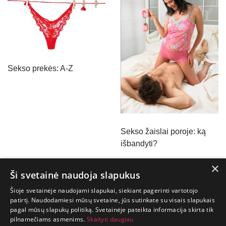
Sekso prekės: A-Z
Sekso žaislai poroje: ką
išbandyti?
×
Ši svetainė naudoja slapukus
Sekso prekės ir geresnis seksas
Šioje svetainėje naudojami slapukai, siekiant pagerinti vartotojo
patirtį. Naudodamiesi mūsų svetaine, jūs sutinkate su visais slapukais
pagal mūsų slapukų politiką. Svetainėje pateikta informacija skirta tik
GYVENIMAS
pilnamečiams asmenims.
Skaityti daugiau
TRUMPAS.