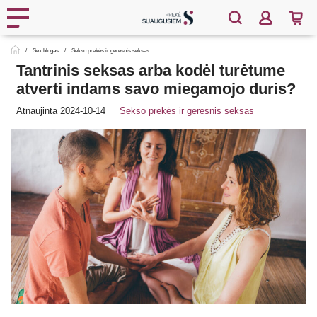
Sex blogas
Sekso prekės ir geresnis seksas
Tantrinis seksas arba kodėl turėtume
atverti indams savo miegamojo duris?
Atnaujinta 2024-10-14
Sekso prekės ir geresnis seksas