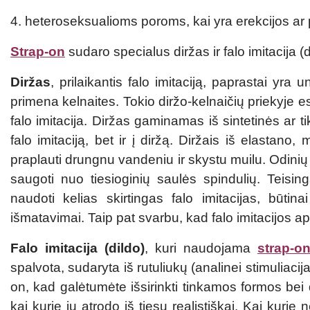
4. heteroseksualioms poroms, kai yra erekcijos ar 
Strap-on
sudaro specialus diržas ir falo imitacija (d
Diržas
, prilaikantis falo imitaciją, paprastai yr
primena kelnaites. Tokio diržo-kelnaičių priekyje es
falo imitacija. Diržas gaminamas iš sintetinės ar ti
falo imitaciją, bet ir į diržą. Diržais iš elastano
praplauti drungnu vandeniu ir skystu muilu. Odinių d
saugoti nuo tiesioginių saulės spindulių. Teisingai
naudoti kelias skirtingas falo imitacijas, būtin
išmatavimai. Taip pat svarbu, kad falo imitacijos apa
Falo imitacija (dildo)
, kuri naudojama
strap-o
spalvota, sudaryta iš rutuliukų (analinei stimuliaci
on, kad galėtumėte išsirinkti tinkamos formos bei dy
kai kurie jų atrodo iš tiesų realistiškai. Kai kurie 