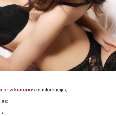
ja
ar
vibratorius
masturbacijai;
las;
ui;