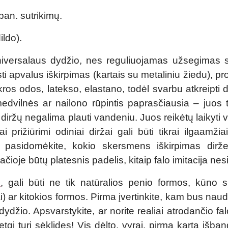
pan. sutrikimų.
ildo).
a universalaus dydžio, nes reguliuojamas užsegimas s
ti apvalus iškirpimas (kartais su metaliniu žiedu), pr
kros odos, latekso, elastano, todėl svarbu atkreipti 
, medvilnės ar nailono rūpintis paprasčiausia – juos 
iržų negalima plauti vandeniu. Juos reikėtų laikyti v
 prižiūrimi odiniai diržai gali būti tikrai ilgaamžia
ai pasidomėkite, kokio skersmens iškirpimas dirže
čioje būtų platesnis padelis, kitaip falo imitacija nesi
n
, gali būti ne tik natūralios penio formos, kūno s
jai) ar kitokios formos. Pirma įvertinkite, kam bus na
džio. Apsvarstykite, ar norite realiai atrodančio fal
netgi turi sėklides! Vis dėlto, vyrai, pirmą kartą išba