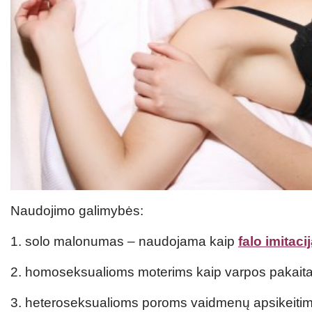
Naudojimo galimybės:
1. solo malonumas – naudojama kaip
falo imitaci
2. homoseksualioms moterims kaip varpos pakaita
3. heteroseksualioms poroms vaidmenų apsikeitim