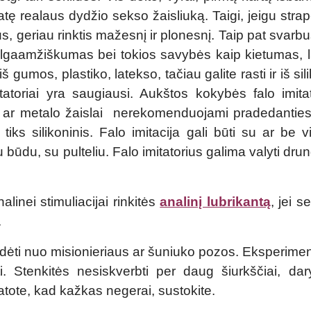
atę realaus dydžio sekso žaisliuką. Taigi, jeigu stra
iaus, geriau rinktis mažesnį ir plonesnį. Taip pat svarb
o ilgaamžiškumas bei tokios savybės kaip kietumas,
umos, plastiko, latekso, tačiau galite rasti ir iš sili
itatoriai yra saugiausi. Aukštos kokybės falo imita
iklo ar metalo žaislai nerekomenduojami pradedanties
iks silikoninis. Falo imitacija gali būti su ar be vi
iu būdu, su pulteliu. Falo imitatorius galima valyti d
nalinei stimuliacijai rinkitės
analinį lubrikantą
, jei s
.
adėti nuo misionieriaus ar šuniuko pozos. Eksperimen
 Stenkitės nesiskverbti per daug šiurkščiai, daryk
atote, kad kažkas negerai, sustokite.