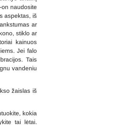
p-on naudosite
us aspektas, iš
 lankstumas ar
kono, stiklo ar
toriai kainuos
iems. Jei falo
bracijos. Tais
rungnu vandeniu
ekso žaislas iš
tuokite, kokia
ite tai lėtai.