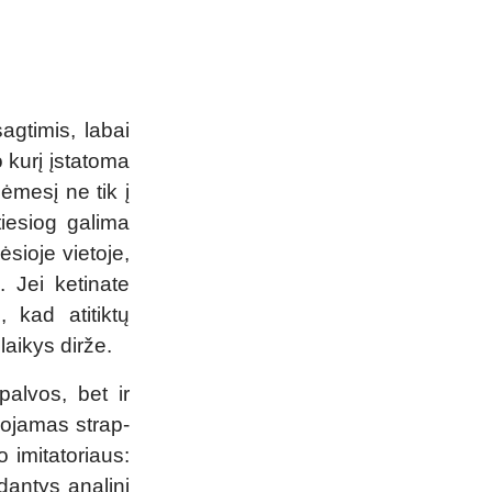
agtimis, labai
o kurį įstatoma
dėmesį ne tik į
tiesiog galima
ėsioje vietoje,
i. Jei ketinate
, kad atitiktų
laikys dirže.
palvos, bet ir
udojamas strap-
o imitatoriaus:
ndantys analinį