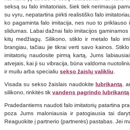
seksą su falo imitatoriais, šiek tiek nerimauja pam
su vyru, nepatartina pirkti realistiško falo imitator
ko pagaminta falo imitacija, nes nuo to priklaus
slidumas. Labai dažnai falo imitacijos gaminamos iš g
kitų medžiagų. Silikono, stiklo ir metalo falo im
brangiau, tačiau jie tikrai verti savo kainos. St
imitatorių naudosite pirmą kartą, Jums labiausiai t
atvejais, kai ji su vibracija, būna valdoma nuotolin
ir muilu arba specialiu
sekso žaislų valikliu
.
Visada su sekso žaislais naudokite
lubrikantą
, a
silikono, rinkitės tik
vandens pagrindo lubrikantą
Pradedantiems naudoti falo imitatorių patartina pr
poza Jums maloniausia ir patogiausia tai daryti.
Reaguokite į partnerio (partnerės) pastabas. Jei m