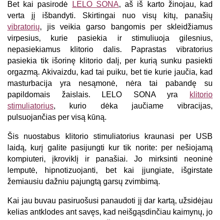
Bet kai pasirodė
LELO SONA
, aš iš karto žinojau, kad
verta jį išbandyti. Skirtingai nuo visų kitų, panašių
vibratorių
, jis veikia garso bangomis per skleidžiamus
virpesius, kurie pasiekia ir stimuliuoja gilesnius,
nepasiekiamus klitorio dalis. Paprastas vibratorius
pasiekia tik išorinę klitorio dalį, per kurią sunku pasiekti
orgazmą. Akivaizdu, kad tai puiku, bet tie kurie jaučia, kad
masturbacija yra nesąmonė, nėra tai pabandę su
papildomais žaislais. LELO SONA yra
klitorio
stimuliatorius
, kurio dėka jaučiame vibracijas,
pulsuojančias per visą kūną.
Šis nuostabus klitorio stimuliatorius kraunasi per USB
laidą, kurį galite pasijungti kur tik norite: per nešiojamą
kompiuteri, įkroviklį ir panašiai. Jo mirksinti neoninė
lemputė, hipnotizuojanti, bet kai įjungiate, išgirstate
žemiausiu dažniu pajungtą garsų zvimbimą.
Kai jau buvau pasiruošusi panaudoti jį dar kartą, užsidėjau
kelias antklodes ant savęs, kad neišgąsdinčiau kaimynų, jo