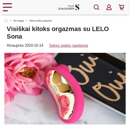
Sex blogas
Sekso prekių naujienos
Visiškai kitoks orgazmas su LELO
Sona
Atnaujinta 2024-10-14
Sekso prekių naujienos