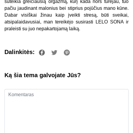
suteikia greičiausią orgazmą, kurį kada nors turėjau, tuo
pačiu jaudinant malonius bei stiprius pojūčius mano kūne.
Dabar visiškai žinau kaip įveikti stresą, būti sveikai,
atsipalaidavusiai, man tereikėjo susirasti LELO SONA ir
praleisti su juo nepakartojamą laiką.
Dalinkitės:
Ką šia tema galvojate Jūs?