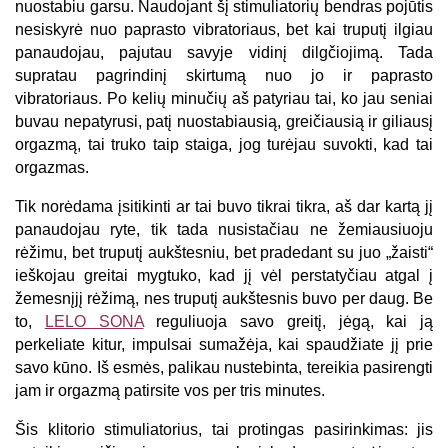
nuostabiu garsu. Naudojant šį stimuliatorių bendras pojūtis
nesiskyrė nuo paprasto vibratoriaus, bet kai truputį ilgiau
panaudojau, pajutau savyje vidinį dilgčiojimą. Tada
supratau pagrindinį skirtumą nuo jo ir paprasto
vibratoriaus. Po kelių minučių aš patyriau tai, ko jau seniai
buvau nepatyrusi, patį nuostabiausią, greičiausią ir giliausį
orgazmą, tai truko taip staiga, jog turėjau suvokti, kad tai
orgazmas.
Tik norėdama įsitikinti ar tai buvo tikrai tikra, aš dar kartą jį
panaudojau ryte, tik tada nusistačiau ne žemiausiuoju
rėžimu, bet truputį aukštesniu, bet pradedant su juo „žaisti“
ieškojau greitai mygtuko, kad jį vėl perstatyčiau atgal į
žemesnįjį rėžimą, nes truputį aukštesnis buvo per daug. Be
to,
LELO SONA
reguliuoja savo greitį, jėgą, kai ją
perkeliate kitur, impulsai sumažėja, kai spaudžiate jį prie
savo kūno. Iš esmės, palikau nustebinta, tereikia pasirengti
jam ir orgazmą patirsite vos per tris minutes.
Šis klitorio stimuliatorius, tai protingas pasirinkimas: jis