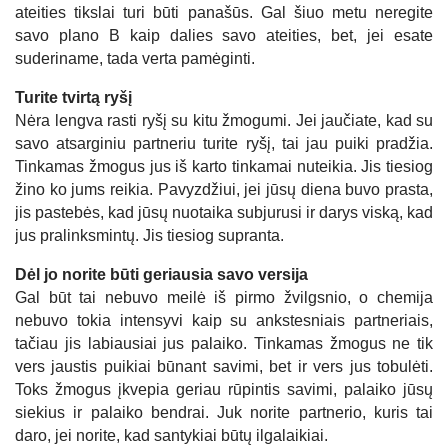
ateities tikslai turi būti panašūs. Gal šiuo metu neregite
savo plano B kaip dalies savo ateities, bet, jei esate
suderiname, tada verta pamėginti.
Turite tvirtą ryšį
Nėra lengva rasti ryšį su kitu žmogumi. Jei jaučiate, kad su
savo atsarginiu partneriu turite ryšį, tai jau puiki pradžia.
Tinkamas žmogus jus iš karto tinkamai nuteikia. Jis tiesiog
žino ko jums reikia. Pavyzdžiui, jei jūsų diena buvo prasta,
jis pastebės, kad jūsų nuotaika subjurusi ir darys viską, kad
jus pralinksmintų. Jis tiesiog supranta.
Dėl jo norite būti geriausia savo versija
Gal būt tai nebuvo meilė iš pirmo žvilgsnio, o chemija
nebuvo tokia intensyvi kaip su ankstesniais partneriais,
tačiau jis labiausiai jus palaiko. Tinkamas žmogus ne tik
vers jaustis puikiai būnant savimi, bet ir vers jus tobulėti.
Toks žmogus įkvepia geriau rūpintis savimi, palaiko jūsų
siekius ir palaiko bendrai. Juk norite partnerio, kuris tai
daro, jei norite, kad santykiai būtų ilgalaikiai.