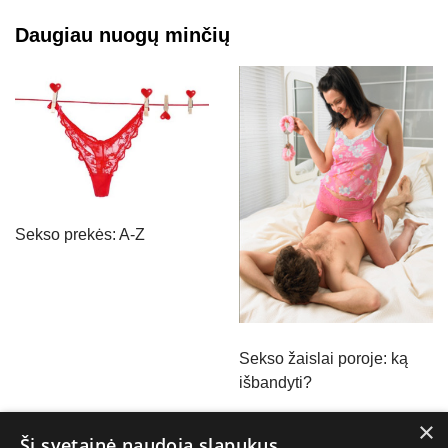
Daugiau nuogų minčių
Sekso prekės: A-Z
Sekso žaislai poroje: ką
išbandyti?
×
Ši svetainė naudoja slapukus