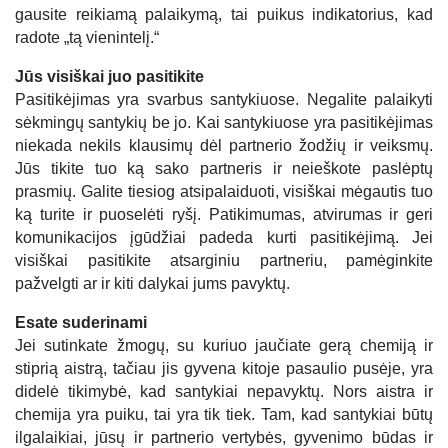
gausite reikiamą palaikymą, tai puikus indikatorius, kad
radote „tą vienintelį.“
Jūs visiškai juo pasitikite
Pasitikėjimas yra svarbus santykiuose. Negalite palaikyti
sėkmingų santykių be jo. Kai santykiuose yra pasitikėjimas
niekada nekils klausimų dėl partnerio žodžių ir veiksmų.
Jūs tikite tuo ką sako partneris ir neieškote paslėptų
prasmių. Galite tiesiog atsipalaiduoti, visiškai mėgautis tuo
ką turite ir puoselėti ryšį. Patikimumas, atvirumas ir geri
komunikacijos įgūdžiai padeda kurti pasitikėjimą. Jei
visiškai pasitikite atsarginiu partneriu, pamėginkite
pažvelgti ar ir kiti dalykai jums pavyktų.
Esate suderinami
Jei sutinkate žmogų, su kuriuo jaučiate gerą chemiją ir
stiprią aistrą, tačiau jis gyvena kitoje pasaulio pusėje, yra
didelė tikimybė, kad santykiai nepavyktų. Nors aistra ir
chemija yra puiku, tai yra tik tiek. Tam, kad santykiai būtų
ilgalaikiai, jūsų ir partnerio vertybės, gyvenimo būdas ir