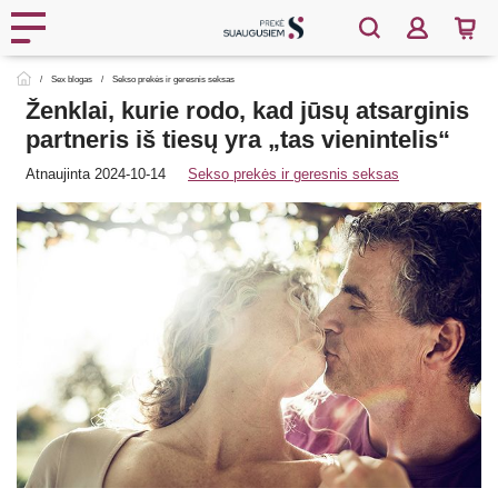
Sex blogas
Sekso prekės ir geresnis seksas
Ženklai, kurie rodo, kad jūsų atsarginis
partneris iš tiesų yra „tas vienintelis“
Atnaujinta 2024-10-14
Sekso prekės ir geresnis seksas