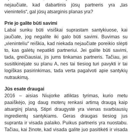
nejaučiate, kad dabartinis jūsų partneris yra „tas
vienintelis“, gal jūsų atsarginis planas yra?
Prie jo galite būti savimi
Labai sunku būti visiškai suprastam santykiuose, kai
jaučiate, jog negalite iki galo būti savimi. Buvimas su
„vieninteliu“ reiškia, kad niekada nejaučiate poreikio slėpti
to, kas galėtų nepatikti partneriui. Jei galite būti savimi,
tada, greičiausiai, jis jums tinkamas partneris. Tačiau, jei
susitikinėjate su planu A, nes tai tiesiog turi pavykti ir tai
logiškas pasirinkimas, tada verta pagalvoti apie santykių
nutraukimą.
Jūs esate draugai
2016 – aisias Niujorke atliktas tyrimas, kurio metu
paaiškėjo, jog daug moterų renkasi artimą draugą kaip
atsarginį planą. Stipri draugystė yra vienas svarbiausių
ingredientų santykiams. Geras draugas tiesiog jus
supranta ir visada palaiko. Puikus partneris yra nuostabu.
Tačiau, kai žinote, kad visada galite juo pasitikėti ir visada