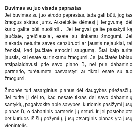
Buvimas su juo visada paprastas
Jei buvimas su juo atrodo paprastas, tada gali būti, jog tas
žmogus skirtas jums. Atkreipkite dėmesį į lengvumą, dėl
kurio galite būti nuoširdi… Jei lengvai galite pasakyti ką
jaučiate, greičiausiai, esate su tinkamu žmogumi. Jei
niekada neturite savęs cenzūruoti ar jaustis nejaukiai, tai
ženklai, kad jaučiate emocinį saugumą. Štai kaip turite
jaustis, kai esate su tinkamu žmogumi. Jei jaučiatės labiau
atsipalaidavusi prie savo plano B, nei prie dabartinio
partnerio, turėtumėte pasvarstyti ar tikrai esate su tuo
žmogumi.
Žmonės turi atsarginius planus dėl daugybės priežasčių.
Jei turite jį dėl to, kad nesate tikras dėl savo dabartinių
santykių, pagalvokite apie savybes, kuriomis pasižymi jūsų
planas B, o dabartinis partneris jų neturi. Ir jei pastebėjote
bet kuriuos iš šių požymių, jūsų atsarginis planas yra jūsų
vienintelis.