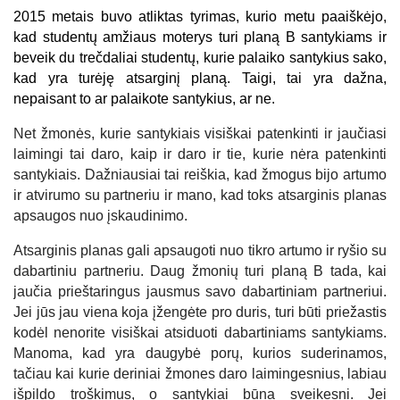
2015 metais buvo atliktas tyrimas, kurio metu paaiškėjo,
kad studentų amžiaus moterys turi planą B santykiams ir
beveik du trečdaliai studentų, kurie palaiko santykius sako,
kad yra turėję atsarginį planą. Taigi, tai yra dažna,
nepaisant to ar palaikote santykius, ar ne.
Net žmonės, kurie santykiais visiškai patenkinti ir jaučiasi
laimingi tai daro, kaip ir daro ir tie, kurie nėra patenkinti
santykiais. Dažniausiai tai reiškia, kad žmogus bijo artumo
ir atvirumo su partneriu ir mano, kad toks atsarginis planas
apsaugos nuo įskaudinimo.
Atsarginis planas gali apsaugoti nuo tikro artumo ir ryšio su
dabartiniu partneriu. Daug žmonių turi planą B tada, kai
jaučia prieštaringus jausmus savo dabartiniam partneriui.
Jei jūs jau viena koja įžengėte pro duris, turi būti priežastis
kodėl nenorite visiškai atsiduoti dabartiniams santykiams.
Manoma, kad yra daugybė porų, kurios suderinamos,
tačiau kai kurie deriniai žmones daro laimingesnius, labiau
išpildo troškimus, o santykiai būna sveikesni. Jei