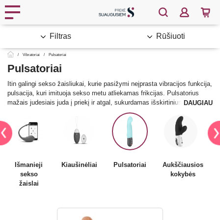
Filtras
Rūšiuoti
Vibratoriai
Pulsatoriai
Pulsatoriai
Itin galingi sekso žaisliukai, kurie pasižymi neįprasta vibracijos funkcija,
pulsacija, kuri imituoja sekso metu atliekamas frikcijas. Pulsatorius
mažais judesiais juda į priekį ir atgal, sukurdamas išskirtinius pojūčius.
DAUGIAU
Jie gali būti įvairių dydžių, formų ir dizaino, kad atitiktų net pačių
išrankiausių poreikius. Pulsatoriai gali vienu metu vibruoti ir pulsuoti, o
greičio intensyvumą pasirinkti galite patys. Funkcijas galima valdyti
mygtuko paspaudimu, nuotolinio valdymo pulteliu arba išmaniąja
programėle ir taip perduoti kontrolę partneriui. Pulsatorius sukuria
tikrovišką ir unikalią patirtį, kurią verta išbandyti.
Išmanieji
Kiaušinėliai
Pulsatoriai
Aukščiausios
sekso
kokybės
žaislai