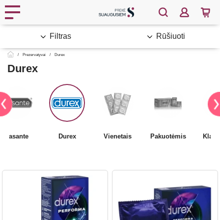
Filtras
Rūšiuoti
Prezervatyvai
Durex
Durex
Pasante
Durex
Vienetais
Pakuotėmis
Klasi