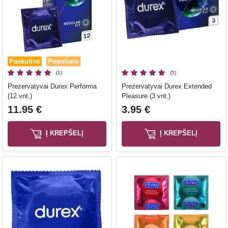
Paskutinė
Populiaru
(1)
(5)
Prezervatyvai Durex Performa
Prezervatyvai Durex Extended
(12 vnt.)
Pleasure (3 vnt.)
11.95 €
3.95 €
Į KREPŠELĮ
Į KREPŠELĮ