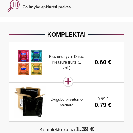
Galimybė apžiūrėti prekes
KOMPLEKTAI
Prezervatyvai Durex
0.60 €
Pleasure fruits (1
vnt.)
0.99 €
Dvigubo privatumo
0.79 €
pakuotė
1.39 €
Komplekto kaina