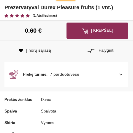
Prezervatyvai Durex Pleasure fruits (1 vnt.)
(1 Atsiliepimas)
0.60
€
Į KREPŠELĮ
Į norų sąrašą
Palyginti
7 parduotuvėse
Prekę turime:
Prekės ženklas
Durex
Spalva
Spalvota
Skirta
Vyrams