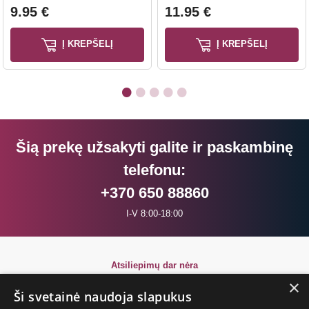
9.95 €
11.95 €
Į KREPŠELĮ
Į KREPŠELĮ
Šią prekę užsakyti galite ir paskambinę
telefonu:
+370 650 88860
I-V 8:00-18:00
Atsiliepimų dar nėra
Būkite pirmi!
×
Ši svetainė naudoja slapukus