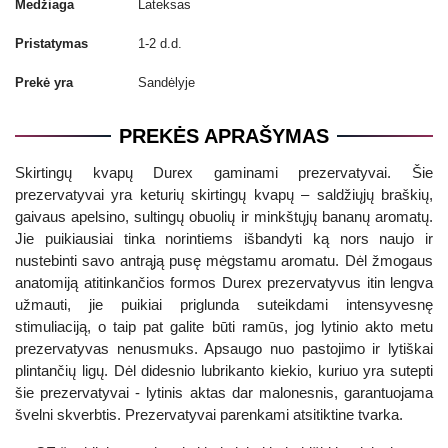
Medžiaga
Lateksas
Pristatymas
1-2 d.d.
Prekė yra
Sandėlyje
PREKĖS APRAŠYMAS
Skirtingų kvapų Durex gaminami prezervatyvai. Šie
prezervatyvai yra keturių skirtingų kvapų – saldžiųjų braškių,
gaivaus apelsino, sultingų obuolių ir minkštųjų bananų aromatų.
Jie puikiausiai tinka norintiems išbandyti ką nors naujo ir
nustebinti savo antrąją pusę mėgstamu aromatu. Dėl žmogaus
anatomiją atitinkančios formos Durex prezervatyvus itin lengva
užmauti, jie puikiai priglunda suteikdami intensyvesnę
stimuliaciją, o taip pat galite būti ramūs, jog lytinio akto metu
prezervatyvas nenusmuks. Apsaugo nuo pastojimo ir lytiškai
plintančių ligų. Dėl didesnio lubrikanto kiekio, kuriuo yra sutepti
šie prezervatyvai - lytinis aktas dar malonesnis, garantuojama
švelni skverbtis. Prezervatyvai parenkami atsitiktine tvarka.