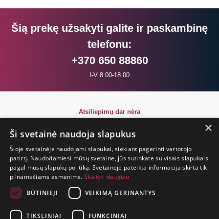
Šią prekę užsakyti galite ir paskambinę
telefonu:
+370 650 88860
I-V 8:00-18:00
Atsiliepimų dar nėra
Būkite pirmi!
×
Ši svetainė naudoja slapukus
Parašyk atsiliepimą ir GAUK DOVANĄ!
Šioje svetainėje naudojami slapukai, siekiant pagerinti vartotojo
patirtį. Naudodamiesi mūsų svetaine, jūs sutinkate su visais slapukais
pagal mūsų slapukų politiką. Svetainėje pateikta informacija skirta tik
GYVENIMAS
pilnamečiams asmenims.
Skaityti daugiau
TRUMPAS.
PATIRK
BŪTINIEJI
VEIKIMĄ GERINANTYS
NUOTYKĮ.
TIKSLINIAI
FUNKCINIAI