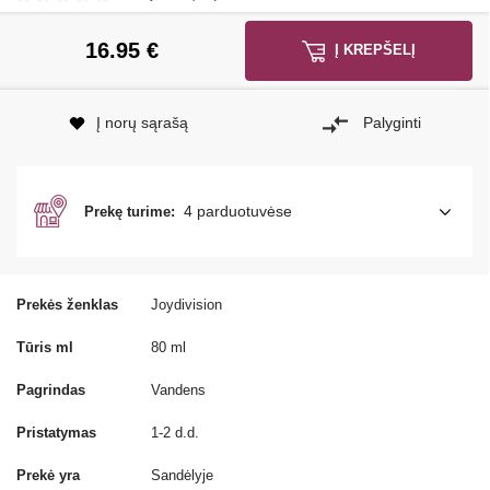
16.95
€
Į KREPŠELĮ
Į norų sąrašą
Palyginti
4 parduotuvėse
Prekę turime:
Prekės ženklas
Joydivision
Tūris ml
80 ml
Pagrindas
Vandens
Pristatymas
1-2 d.d.
Prekė yra
Sandėlyje