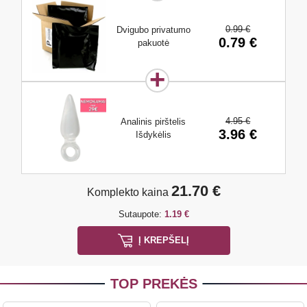
0.99 €
Dvigubo privatumo
0.79 €
pakuotė
4.95 €
Analinis pirštelis
3.96 €
Išdykėlis
21.70 €
Komplekto kaina
Sutaupote:
1.19 €
Į KREPŠELĮ
TOP PREKĖS