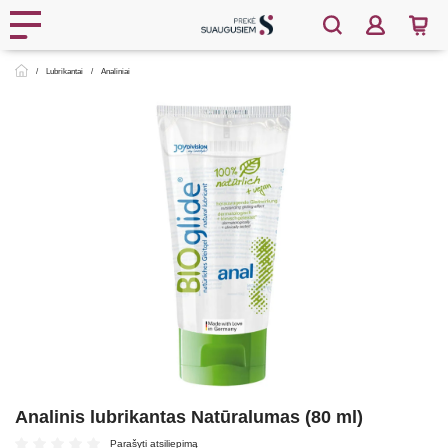
Lubrikantai
Analiniai
Analinis lubrikantas Natūralumas (80 ml)
Parašyti atsiliepimą