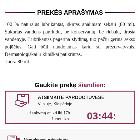
PREKĖS APRAŠYMAS
100
%
natūralus lubrikantas, skirtas analiniam seksui (80 ml).
Sukurtas vandens pagrindu, be konservantų, be riebalų, tirpsta
vandenyje. Lubrikantas pagerina slydimą, tuo pačiu gerina sekso
pojūčius. Gali būti naudojamas kartu su prezervatyvais.
Dermatologiškai ir kliniškai patikrintas.
Tūris: 80 ml
Gaukite prekę
šiandien:
ATSIIMKITE PARDUOTUVĖSE
Vilniuje, Klaipėdoje.
03:44:
Užsakymą atlikti iki 17h
Jums liko:
Nemokamai pristatome