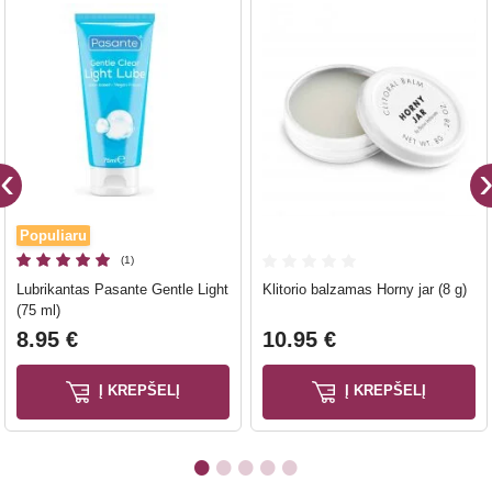
Populiaru
(1)
Lubrikantas Pasante Gentle Light
Klitorio balzamas Horny jar (8 g)
(75 ml)
8.95 €
10.95 €
Į KREPŠELĮ
Į KREPŠELĮ