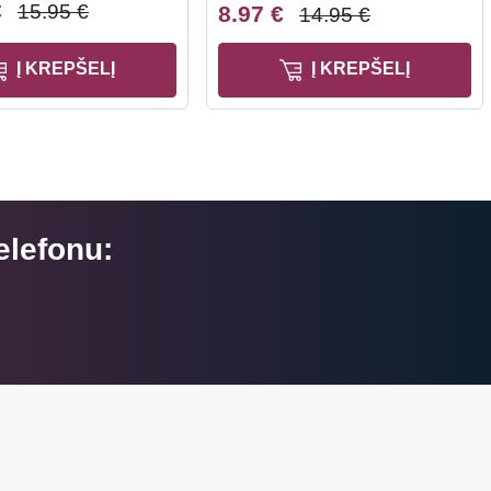
€
15.95 €
8.97 €
14.95 €
Į KREPŠELĮ
Į KREPŠELĮ
elefonu: