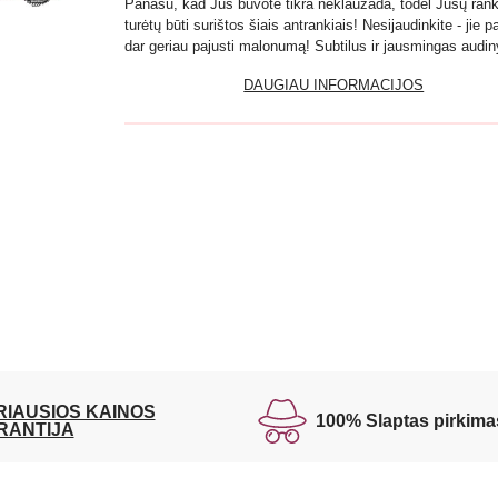
Panašu, kad Jūs buvote tikra neklaužada, todėl Jūsų ran
turėtų būti surištos šiais antrankiais! Nesijaudinkite - jie 
dar geriau pajusti malonumą! Subtilus ir jausmingas audin
DAUGIAU INFORMACIJOS
RIAUSIOS KAINOS
100% Slaptas pirkima
RANTIJA