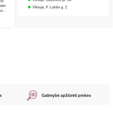
kos
padės
Vilniuje, P. Lukšio g. 2
ys...
s
Galimybė apžiūrėti prekes