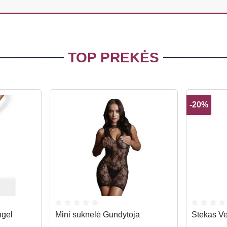
TOP PREKĖS
-20%
ngel
Mini suknelė Gundytoja
Stekas Ve