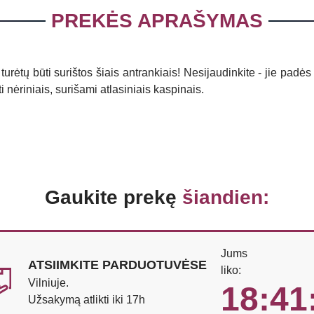
PREKĖS APRAŠYMAS
urėtų būti surištos šiais antrankiais! Nesijaudinkite - jie padė
 nėriniais, surišami atlasiniais kaspinais.
Gaukite prekę
šiandien:
Jums
ATSIIMKITE PARDUOTUVĖSE
liko:
Vilniuje.
18:41
Užsakymą atlikti iki 17h