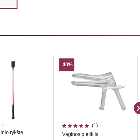
-40%
(1)
lnio rykštė
Vaginos plėtiklis