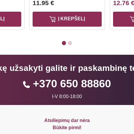
11.95 €
12.76 
LĮ
Į KREPŠELĮ
kę užsakyti galite ir paskambinę t
+370 650 88860
I-V 8:00-18:00
Atsiliepimų dar nėra
Būkite pirmi!