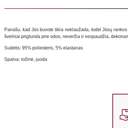
Panašu, kad Jūs buvote tikra neklaužada, todėl Jūsų rankos t
švelniai priglunda prie odos, neveržia ir nespaudžia, dekoruoti
Sudėtis: 95% poliesteris, 5% elastanas
Spalva: rožinė, juoda