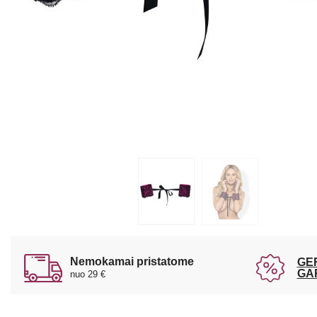
Nemokamai pristatome
GE
GA
nuo 29 €