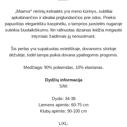
„Miamor“ nėrinių kelnaitės yra meno kūrinys, subtiliai
apkabinančios ir idealiai priglundančios prie odos. Priekis
papuoštas elegantišku kaspinėliu, o tamprios juostelės nugaroje
suteikia šiuolaikiškumo. Itin rafinuotas dizainas leidžia mėgautis
intymiais žaidimais jų nenusiimant.
Šis perlas yra supakuotas estetiškoje, dovanoms skirtoje
dėžutėje, todėl tampa puikia dovana ypatingomis progomis.
Medžiaga: 90% poliamidas, 10% elastanas.
Dydžių informacija
S/M:
Dydis: 34-38
Liemens apimtis: 60-75 cm
Klubų apimtis: 90-100 cm
L/XL: