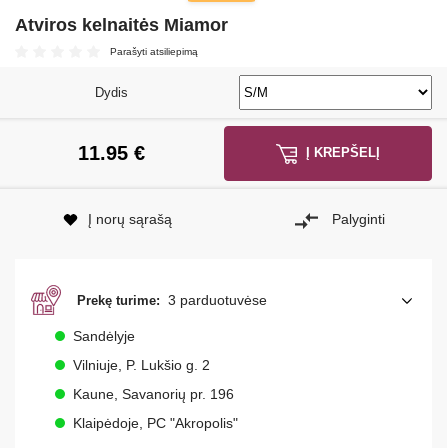
Atviros kelnaitės Miamor
Parašyti atsiliepimą
Dydis
11.95
€
Į KREPŠELĮ
Į norų sąrašą
Palyginti
3 parduotuvėse
Prekę turime:
Sandėlyje
Vilniuje, P. Lukšio g. 2
Kaune, Savanorių pr. 196
Klaipėdoje, PC "Akropolis"