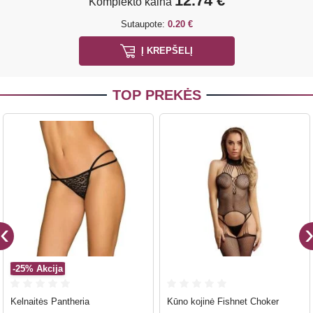
12.74 €
Komplekto kaina
Sutaupote:
0.20 €
Į KREPŠELĮ
TOP PREKĖS
-25%
Akcija
Kelnaitės Pantheria
Kūno kojinė Fishnet Choker