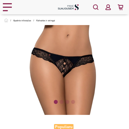
Apatinis trikotažas
Kelnaitės ir stringai
Populiaru