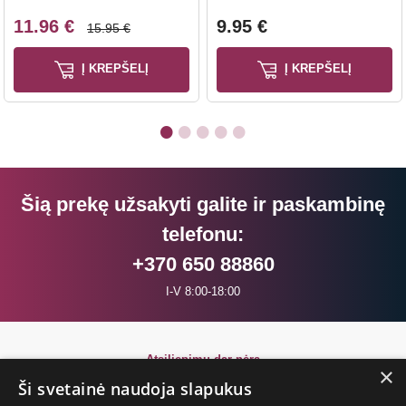
11.96 €
9.95 €
15.95 €
Į KREPŠELĮ
Į KREPŠELĮ
Šią prekę užsakyti galite ir paskambinę
telefonu:
+370 650 88860
I-V 8:00-18:00
Atsiliepimų dar nėra
×
Būkite pirmi!
Ši svetainė naudoja slapukus