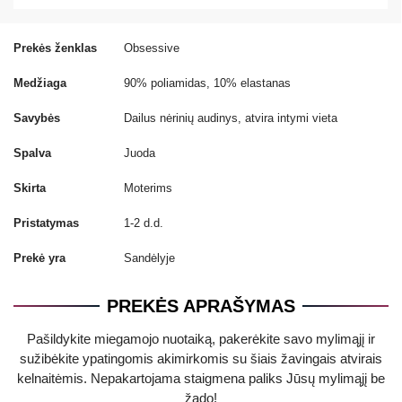
Prekės ženklas
Obsessive
Medžiaga
90% poliamidas, 10% elastanas
Savybės
Dailus nėrinių audinys, atvira intymi vieta
Spalva
Juoda
Skirta
Moterims
Pristatymas
1-2 d.d.
Prekė yra
Sandėlyje
PREKĖS APRAŠYMAS
Pašildykite miegamojo nuotaiką, pakerėkite savo mylimąjį ir
sužibėkite ypatingomis akimirkomis su šiais žavingais atvirais
kelnaitėmis. Nepakartojama staigmena paliks Jūsų mylimąjį be
žado!