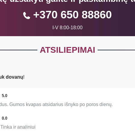
+370 650 88860
I-V 8:00-18:00
ATSILIEPIMAI
uk dovanų
!
5.0
ndus. Gumos kvapas atsidarius išnyko po poros dienų.
0.0
Tinka ir analiniui