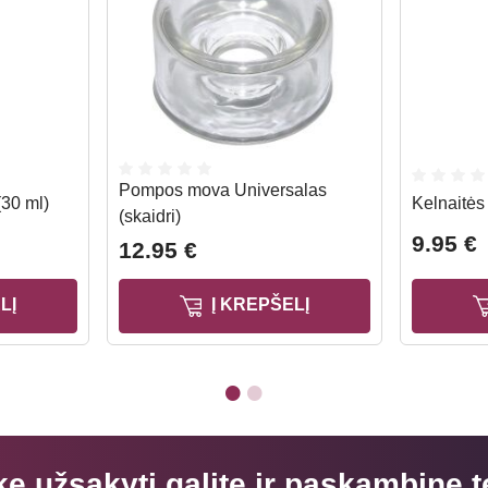
Pompos mova Universalas
(30 ml)
Kelnaitės
(skaidri)
9.95 €
12.95 €
LĮ
Į KREPŠELĮ
kę užsakyti galite ir paskambinę t