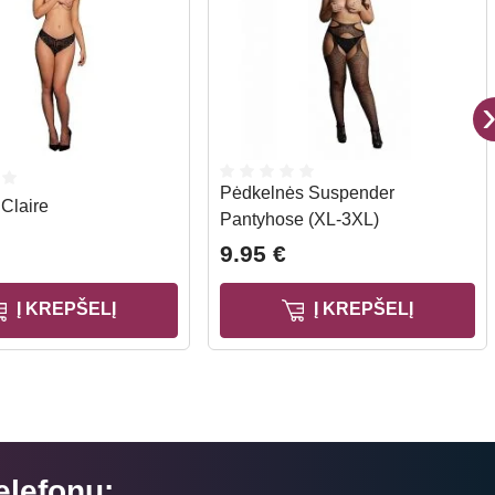
Pėdkelnės Suspender
 Claire
Pantyhose (XL-3XL)
9.95 €
Į KREPŠELĮ
Į KREPŠELĮ
elefonu: