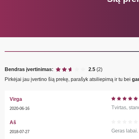
Bendras įvertinimas:
2.5
(2)
Pirkėjai jau įvertino šią prekę, parašyk atsiliepimą ir tu bei
ga
Virga
Tvirtas, sta
2020-06-16
Aš
Geras labai. 
2018-07-27