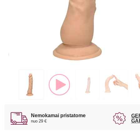
Nemokamai pristatome
GE
GA
nuo 29 €