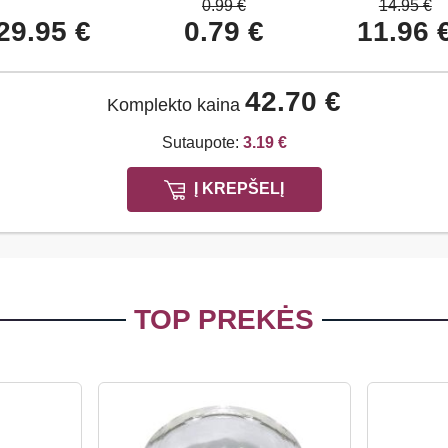
0.99 €
14.95 €
29.95 €
0.79 €
11.96 
42.70 €
Komplekto kaina
Sutaupote:
3.19 €
Į KREPŠELĮ
TOP PREKĖS