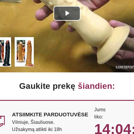
Play
Video
Gaukite prekę
šiandien:
Jums
ATSIIMKITE PARDUOTUVĖSE
liko:
Vilniuje, Šiauliuose.
14:04
Užsakymą atlikti iki 18h