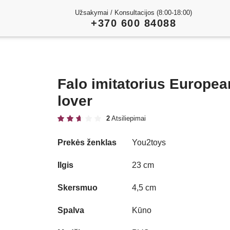
Užsakymai / Konsultacijos (8:00-18:00)
+370 600 84088
Falo imitatorius Europea
lover
2
Atsiliepimai
Prekės ženklas
You2toys
Play
Ilgis
23 cm
Video
Skersmuo
4,5 cm
Spalva
Kūno