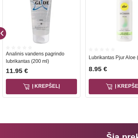
Analinis vandens pagrindo
Lubrikantas Pjur Aloe 
lubrikantas (200 ml)
8.95 €
11.95 €
Į KREPŠELĮ
Į KREPŠE
Šią pre