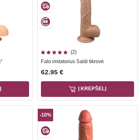
(2)
a“
Falo imitatorius Saldi tikrovė
62.95 €
Į
Į KREPŠELĮ
-10%