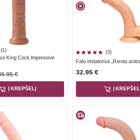
(1)
(3)
rius King Cock Impressive
Falo imitatorius „Riesta aistr
32.95 €
35.95 €
Į KREPŠELĮ
Į KREPŠEL