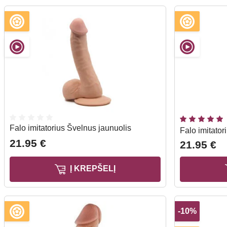
Falo imitatorius Švelnus jaunuolis
Falo imitator
21.95 €
21.95 €
Į KREPŠELĮ
-10%