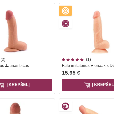
(2)
(1)
ius Jaunas bičas
Falo imitatorius Vienaakis D
15.95 €
Į KREPŠELĮ
Į KREPŠEL