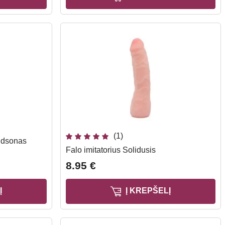
(1)
Hudsonas
Falo imitatorius Solidusis
8.95 €
Į
Į KREPŠELĮ