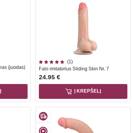
(1)
oras (juodas)
Falo imitatorius Sliding Skin Nr. 7
24.95 €
Į
Į KREPŠELĮ