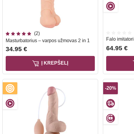
(2)
Falo imitator
Masturbatorius – varpos užmovas 2 in 1
64.95 €
34.95 €
Į KREPŠELĮ
-20%