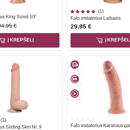
(1)
ius King Sized 10"
Falo imitatorius Laibasis
94.95 €
29.95 €
Į KREPŠELĮ
Į KREPŠEL
(1)
Falo imitatorius Karaliaus ga
ius Sliding Skin Nr. 9