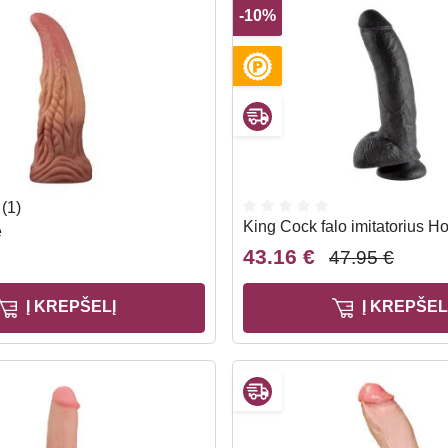
-10%
(1)
King Cock falo imitatorius H
e
43.16 €
47.95 €
Į KREPŠELĮ
Į KREPŠEL