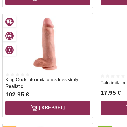
King Cock falo imitatorius Irresistibly
Falo imitato
Realistic
17.95 €
102.95 €
Į KREPŠELĮ