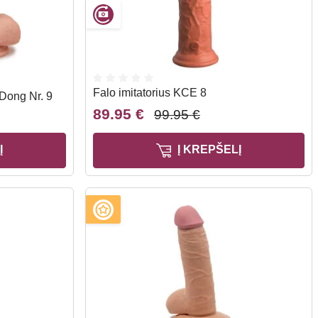
Falo imitatorius KCE 8
 Dong Nr. 9
89.95 €
99.95 €
Į
Į KREPŠELĮ