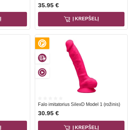
35.95 €
Į
Į KREPŠELĮ
Falo imitatorius SilexD Model 1 (rožinis)
30.95 €
Į
Į KREPŠELĮ