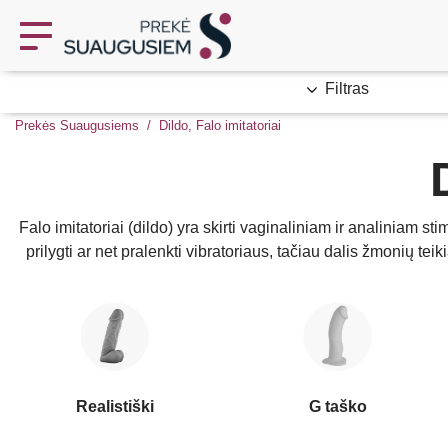
Filtras
Prekės Suaugusiems
Dildo, Falo imitatoriai
Falo imitatoriai (dildo) yra skirti vaginaliniam ir analiniam s
prilygti ar net pralenkti vibratoriaus, tačiau dalis žmonių te
Realistiški
G taško