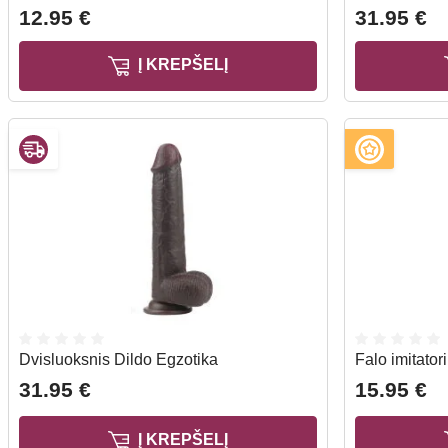
12.95 €
31.95 €
Į KREPŠELĮ
Dvisluoksnis Dildo Egzotika
Falo imitator
31.95 €
15.95 €
Į KREPŠELĮ