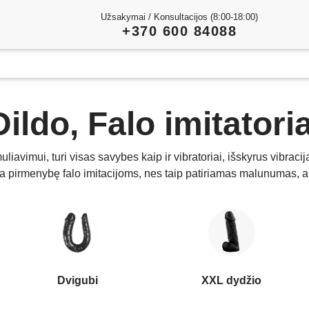
Užsakymai / Konsultacijos (8:00-18:00)
+370 600 84088
Dildo, Falo imitatoria
timuliavimui, turi visas savybes kaip ir vibratoriai, išskyrus vibr
ikia pirmenybę falo imitacijoms, nes taip patiriamas malunumas, a
Dvigubi
XXL dydžio