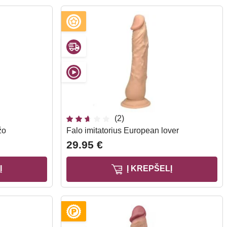
(2)
žo
Falo imitatorius European lover
29.95 €
Į
Į KREPŠELĮ