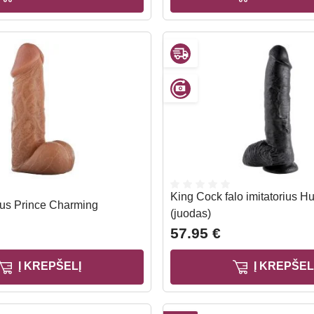
King Cock falo imitatorius 
rius Prince Charming
(juodas)
57.95 €
Į KREPŠELĮ
Į KREPŠEL