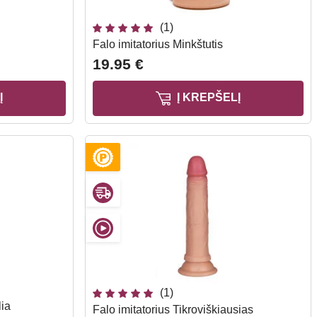
(1)
Falo imitatorius Minkštutis
19.95 €
Į
Į KREPŠELĮ
(1)
lia
Falo imitatorius Tikroviškiausias