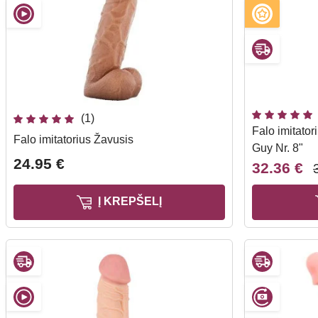
(1)
Falo imitato
Falo imitatorius Žavusis
Guy Nr. 8"
24.95 €
32.36 €
Į KREPŠELĮ