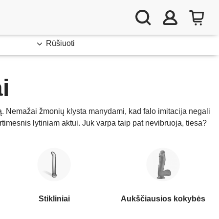
Rūšiuoti
i
aciją. Nemažai žmonių klysta manydami, kad falo imitacija negali
rtimesnis lytiniam aktui. Juk varpa taip pat nevibruoja, tiesa?
Stikliniai
Aukščiausios kokybės