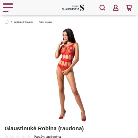
Apatinis trikotažas
Kūno kojinės
Glaustinukė Robina (raudona)
Parašyti atsiliepimą