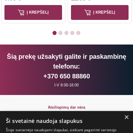
Į KREPŠELĮ
Į KREPŠELĮ
Šią prekę užsakyti galite ir paskambinę
telefonu:
+370 650 88860
I-V 8:00-18:00
Atsiliepimų dar nėra
Būkite pirmi!
×
Ši svetainė naudoja slapukus
Parašyk atsiliepimą ir GAUK DOVANĄ!
Šioje svetainėje naudojami slapukai, siekiant pagerinti vartotojo