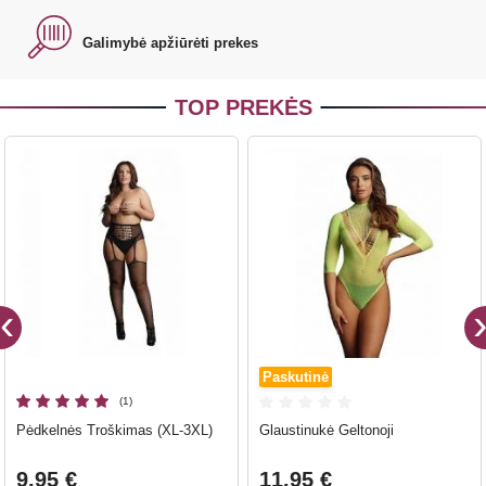
Galimybė apžiūrėti prekes
TOP PREKĖS
Paskutinė
(1)
Pėdkelnės Troškimas (XL-3XL)
Glaustinukė Geltonoji
9.95 €
11.95 €