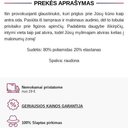
PREKĖS APRAŠYMAS
Itin provokuojanti glaustinukė, kuri priglus prie Jūsų kūno kaip
antra oda. Pasiūta iš tampraus ir malonaus audinio, dėl to tobulai
prisitaiko prie figūros apimčių. Padabinta daugybe iškirpčių,
intymi vieta taip pat atvira, todėl Jūsų mylimajam atviras kelias į
malonumų zoną!
Sudėtis: 80% poliamidas 20% elastanas
Spalva: raudona
Nemokamai pristatome
nuo 29 €
GERIAUSIOS KAINOS GARANTIJA
100% Slaptas pirkimas