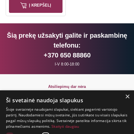
Į KREPŠELĮ
Šią prekę užsakyti galite ir paskambinę
telefonu:
+370 650 88860
I-V 8:00-18:00
Atsiliepimų dar nėra
Būkite pirmi!
×
Ši svetainė naudoja slapukus
Parašyk atsiliepimą ir GAUK DOVANĄ!
Šioje svetainėje naudojami slapukai, siekiant pagerinti vartotojo
patirtį. Naudodamiesi mūsų svetaine, jūs sutinkate su visais slapukais
pagal mūsų slapukų politiką. Svetainėje pateikta informacija skirta tik
GYVENIMAS
pilnamečiams asmenims.
Skaityti daugiau
TRUMPAS.