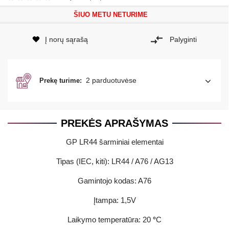
ŠIUO METU NETURIME
Į norų sąrašą
Palyginti
2 parduotuvėse
Prekę turime:
PREKĖS APRAŠYMAS
GP LR44 šarminiai elementai
Tipas (IEC, kiti): LR44 / A76 / AG13
Gamintojo kodas: A76
Įtampa: 1,5V
Laikymo temperatūra: 20
°
C