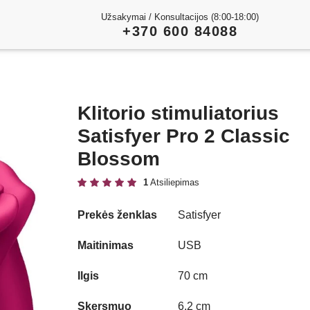
Užsakymai / Konsultacijos (8:00-18:00)
+370 600 84088
Klitorio stimuliatorius
Satisfyer Pro 2 Classic
Blossom
1
Atsiliepimas
Prekės ženklas
Satisfyer
Play
Maitinimas
USB
Video
Ilgis
70 cm
Skersmuo
6,2 cm