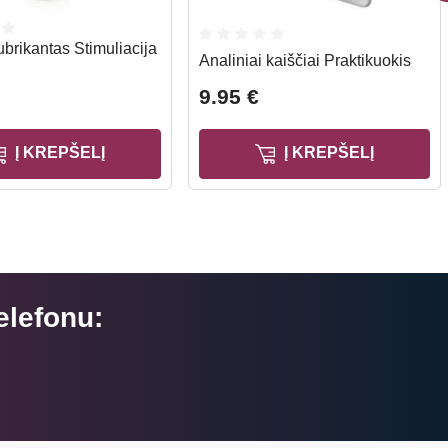
ubrikantas Stimuliacija
Analiniai kaiščiai Praktikuokis
9.95 €
Į KREPŠELĮ
Į KREPŠELĮ
elefonu: