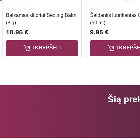
Balzamas klitoriui Sexting Balm
Šaldantis lubrikantas 
(8 g)
(50 ml)
10.95 €
9.95 €
Į KREPŠELĮ
Į KREPŠE
Šią pre