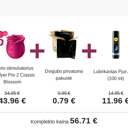
orio stimuliatorius
Dvigubo privatumo
Lubrikantas Pjur
fyer Pro 2 Classic
pakuotė
(100 ml)
Blossom
54.95 €
0.99 €
14.95 €
43.96 €
0.79 €
11.96 
56.71 €
Komplekto kaina