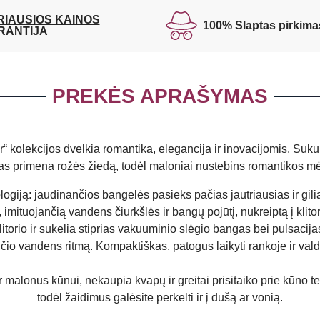
RIAUSIOS KAINOS
100% Slaptas pirkima
RANTIJA
PREKĖS APRAŠYMAS
er“ kolekcijos dvelkia romantika, elegancija ir inovacijomis. Suku
as primena rožės žiedą, todėl maloniai nustebins romantikos m
logiją: jaudinančios bangelės pasieks pačias jautriausias ir gili
ją, imituojančią vandens čiurkšlės ir bangų pojūtį, nukreiptą į klit
klitorio ir sukelia stiprias vakuuminio slėgio bangas bei pulsacij
 vandens ritmą. Kompaktiškas, patogus laikyti rankoje ir valdyti,
r malonus kūnui, nekaupia kvapų ir greitai prisitaiko prie kūno
todėl žaidimus galėsite perkelti ir į dušą ar vonią.