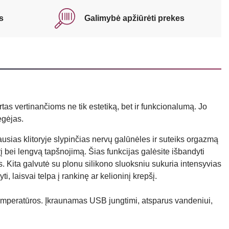
s
Galimybė apžiūrėti prekes
rtas vertinančioms ne tik estetiką, bet ir funkcionalumą. Jo
ėgėjas.
ausias klitoryje slypinčias nervų galūnėles ir suteiks orgazmą
orį bei lengvą tapšnojimą. Šias funkcijas galėsite išbandyti
as. Kita galvutė su plonu silikono sluoksniu sukuria intensyvias
 laisvai telpa į rankinę ar kelioninį krepšį.
 temperatūros. Įkraunamas USB jungtimi, atsparus vandeniui,