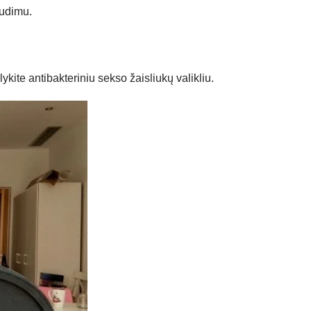
audimu.
te antibakteriniu sekso žaisliukų valikliu.