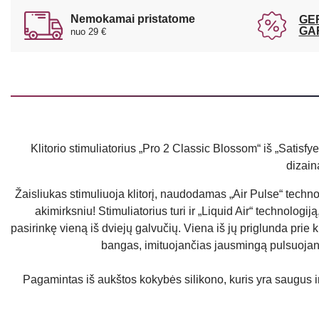
Nemokamai pristatome
GE
GA
nuo 29 €
Klitorio stimuliatorius „Pro 2 Classic Blossom“ iš „Satisfy
dizain
Žaisliukas stimuliuoja klitorį, naudodamas „Air Pulse“ techno
akimirksniu! Stimuliatorius turi ir „Liquid Air“ technologi
pasirinkę vieną iš dviejų galvučių. Viena iš jų priglunda prie 
bangas, imituojančias jausmingą pulsuojančio
Pagamintas iš aukštos kokybės silikono, kuris yra saugus i