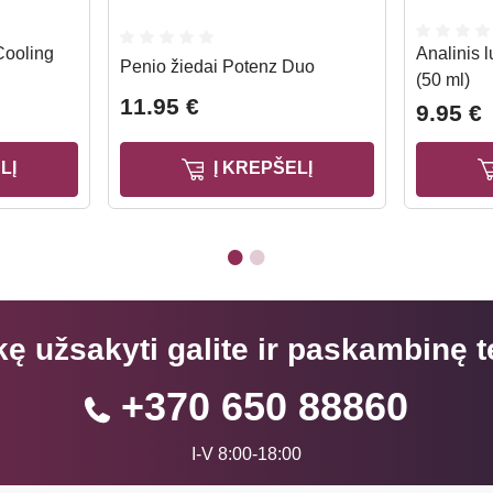
Cooling
Analinis l
Penio žiedai Potenz Duo
(50 ml)
11.95 €
9.95 €
LĮ
Į KREPŠELĮ
kę užsakyti galite ir paskambinę t
+370 650 88860
I-V 8:00-18:00