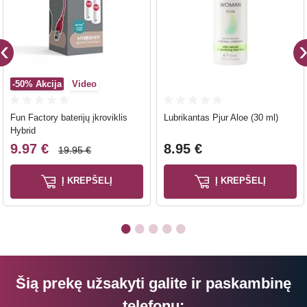
-50%
Akcija
Video
Fun Factory baterijų įkroviklis
Lubrikantas Pjur Aloe (30 ml)
Hybrid
9.97 €
8.95 €
19.95 €
Į KREPŠELĮ
Į KREPŠELĮ
Šią prekę užsakyti galite ir paskambinę
telefonu: