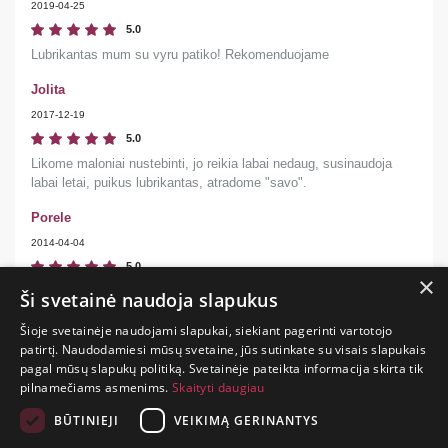
2019-04-25
5.0
Lubrikantas mum su vyru patiko! Rekomenduojame
Jolita
2017-12-19
5.0
Likome maloniai nustebinti, jo reikia labai nedaug, susinaudoja
labai letai, puikus lubrikantas, atradome "savo".
Porele
2014-04-04
5.0
×
puikus ir kokybishkas, esam labai patenkinti
Ši svetainė naudoja slapukus
Šioje svetainėje naudojami slapukai, siekiant pagerinti vartotojo
patirtį. Naudodamiesi mūsų svetaine, jūs sutinkate su visais slapukais
pagal mūsų slapukų politiką. Svetainėje pateikta informacija skirta tik
GYVENIMAS
pilnamečiams asmenims.
Skaityti daugiau
TRUMPAS.
PATIRK
BŪTINIEJI
VEIKIMĄ GERINANTYS
NUOTYKĮ.