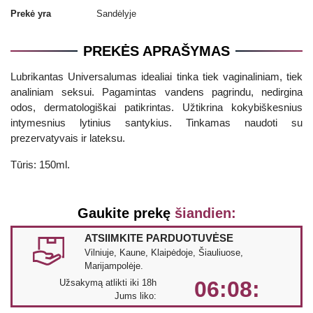
Prekė yra
Sandėlyje
PREKĖS APRAŠYMAS
Lubrikantas Universalumas idealiai tinka tiek vaginaliniam, tiek
analiniam seksui. Pagamintas vandens pagrindu, nedirgina
odos, dermatologiškai patikrintas. Užtikrina kokybiškesnius
intymesnius lytinius santykius. Tinkamas naudoti su
prezervatyvais ir lateksu.
Tūris: 150ml.
Gaukite prekę
šiandien:
ATSIIMKITE PARDUOTUVĖSE
Vilniuje, Kaune, Klaipėdoje, Šiauliuose,
Marijampolėje.
06:08:
Užsakymą atlikti iki 18h
Jums liko: