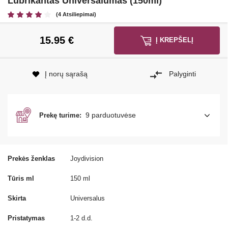
Lubrikantas Universalumas (150ml)
(4 Atsiliepimai)
15.95
€
Į KREPŠELĮ
Į norų sąrašą
Palyginti
9 parduotuvėse
Prekę turime:
Prekės ženklas
Joydivision
Tūris ml
150 ml
Skirta
Universalus
Pristatymas
1-2 d.d.