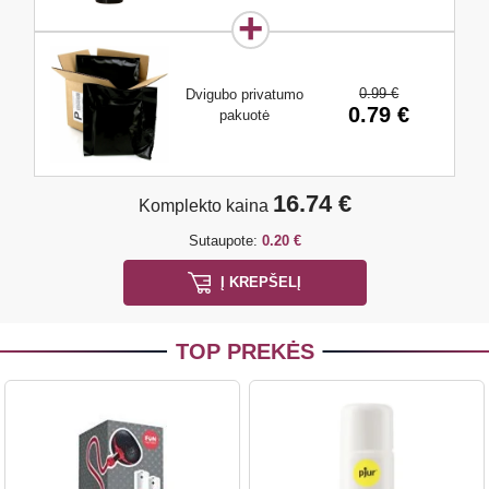
0.99 €
Dvigubo privatumo
0.79 €
pakuotė
16.74 €
Komplekto kaina
Sutaupote:
0.20 €
Į KREPŠELĮ
TOP PREKĖS