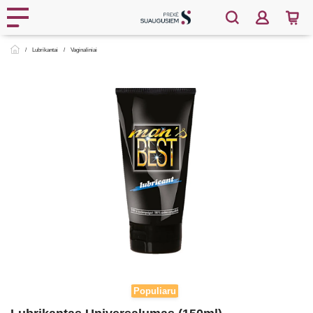
Lubrikantai
Vaginaliniai
Populiaru