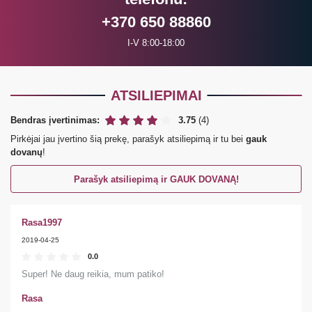
+370 650 88860
I-V 8:00-18:00
ATSILIEPIMAI
Bendras įvertinimas:
3.75
(4)
Pirkėjai jau įvertino šią prekę, parašyk atsiliepimą ir tu bei
gauk
dovanų
!
Parašyk atsiliepimą ir GAUK DOVANĄ!
Rasa1997
2019-04-25
0.0
Super! Ne daug reikia, mum patiko!
Rasa