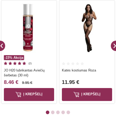
-15%
Akcija
(2)
JO H20 lubrikantas Aviečių
Katės kostiumas Roza
šerbetas (30 ml)
8.46 €
11.95 €
9.95 €
Į KREPŠELĮ
Į KREPŠELĮ