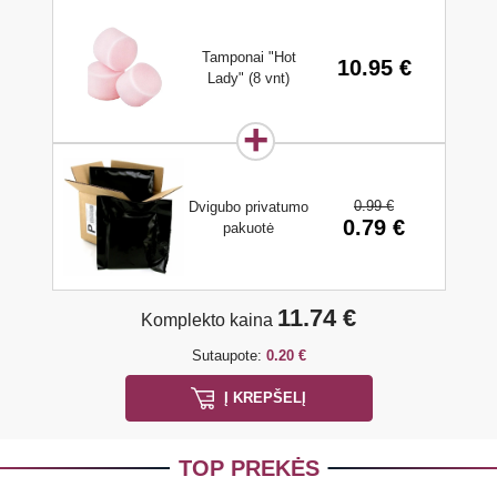
Tamponai "Hot
10.95 €
Lady" (8 vnt)
0.99 €
Dvigubo privatumo
0.79 €
pakuotė
11.74 €
Komplekto kaina
Sutaupote:
0.20 €
Į KREPŠELĮ
TOP PREKĖS