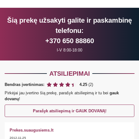
Šią prekę užsakyti galite ir paskambinę
telefonu:
+370 650 88860
I-V 8:00-18:00
ATSILIEPIMAI
Bendras įvertinimas:
4.25
(2)
Pirkėjai jau įvertino šią prekę, parašyk atsiliepimą ir tu bei
gauk
dovanų
!
Parašyk atsiliepimą ir GAUK DOVANĄ!
Prekes.suaugusiems.lt
2012-11-25