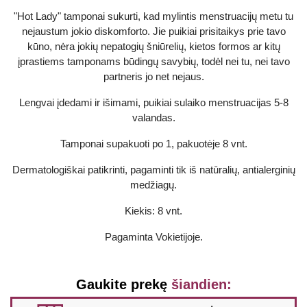
"Hot Lady" tamponai sukurti, kad mylintis menstruacijų metu tu
nejaustum jokio diskomforto. Jie puikiai prisitaikys prie tavo
kūno, nėra jokių nepatogių šniūrelių, kietos formos ar kitų
įprastiems tamponams būdingų savybių, todėl nei tu, nei tavo
partneris jo net nejaus.
Lengvai įdedami ir išimami, puikiai sulaiko menstruacijas 5-8
valandas.
Tamponai supakuoti po 1, pakuotėje 8 vnt.
Dermatologiškai patikrinti, pagaminti tik iš natūralių, antialerginių
medžiagų.
Kiekis: 8 vnt.
Pagaminta Vokietijoje.
Gaukite prekę
šiandien: