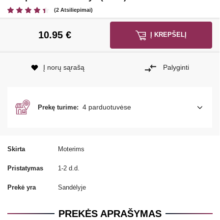
(2 Atsiliepimai)
10.95
€
Į KREPŠELĮ
Į norų sąrašą
Palyginti
4 parduotuvėse
Prekę turime:
Skirta
Moterims
Pristatymas
1-2 d.d.
Prekė yra
Sandėlyje
PREKĖS APRAŠYMAS