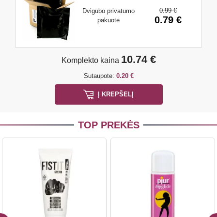
0.99 €
Dvigubo privatumo
0.79 €
pakuotė
10.74 €
Komplekto kaina
Sutaupote:
0.20 €
Į KREPŠELĮ
TOP PREKĖS