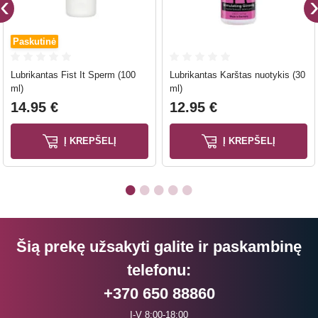
Paskutinė
Lubrikantas Fist It Sperm (100
Lubrikantas Karštas nuotykis (30
ml)
ml)
14.95 €
12.95 €
Į KREPŠELĮ
Į KREPŠELĮ
Šią prekę užsakyti galite ir paskambinę
telefonu:
+370 650 88860
I-V 8:00-18:00