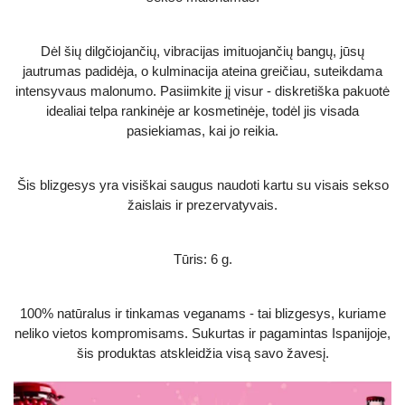
Dėl šių dilgčiojančių, vibracijas imituojančių bangų, jūsų
jautrumas padidėja, o kulminacija ateina greičiau, suteikdama
intensyvaus malonumo. Pasiimkite jį visur - diskretiška pakuotė
idealiai telpa rankinėje ar kosmetinėje, todėl jis visada
pasiekiamas, kai jo reikia.
Šis blizgesys yra visiškai saugus naudoti kartu su visais sekso
žaislais ir prezervatyvais.
Tūris: 6 g.
100% natūralus ir tinkamas veganams - tai blizgesys, kuriame
neliko vietos kompromisams. Sukurtas ir pagamintas Ispanijoje,
šis produktas atskleidžia visą savo žavesį.