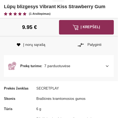
Lūpų blizgesys Vibrant Kiss Strawberry Gum
(1 Atsiliepimas)
9.95
€
Į KREPŠELĮ
Į norų sąrašą
Palyginti
7 parduotuvėse
Prekę turime:
Prekės ženklas
SECRETPLAY
Skonis
Braškinės kramtomosios gumos
Tūris
6 g