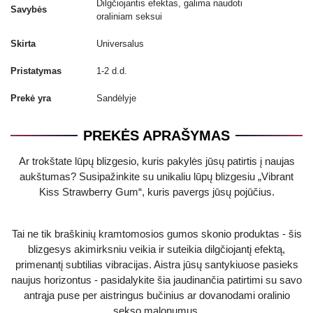
Dilgčiojantis efektas, galima naudoti
Savybės
oraliniam seksui
Skirta
Universalus
Pristatymas
1-2 d.d.
Prekė yra
Sandėlyje
PREKĖS APRAŠYMAS
Ar trokštate lūpų blizgesio, kuris pakylės jūsų patirtis į naujas
aukštumas? Susipažinkite su unikaliu lūpų blizgesiu „Vibrant
Kiss Strawberry Gum“, kuris pavergs jūsų pojūčius.
Tai ne tik braškinių kramtomosios gumos skonio produktas - šis
blizgesys akimirksniu veikia ir suteikia dilgčiojantį efektą,
primenantį subtilias vibracijas. Aistra jūsų santykiuose pasieks
naujus horizontus - pasidalykite šia jaudinančia patirtimi su savo
antrąja puse per aistringus bučinius ar dovanodami oralinio
sekso malonumus.