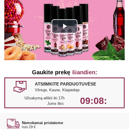
Play
Video
Gaukite prekę
šiandien:
ATSIIMKITE PARDUOTUVĖSE
Vilniuje, Kaune, Klaipėdoje.
09:08:
Užsakymą atlikti iki 17h
Jums liko:
Nemokamai pristatome
nuo 29 €