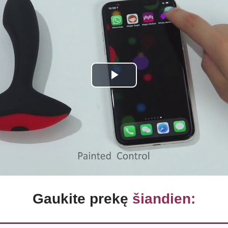
Play
Video
Gaukite prekę
šiandien: