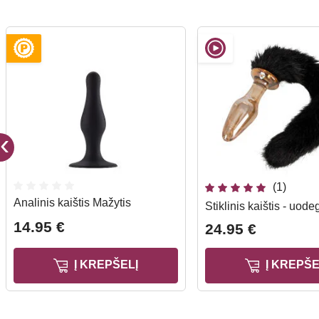
(1)
Analinis kaištis Mažytis
Stiklinis kaištis - uod
14.95 €
24.95 €
Į KREPŠELĮ
Į KREPŠE