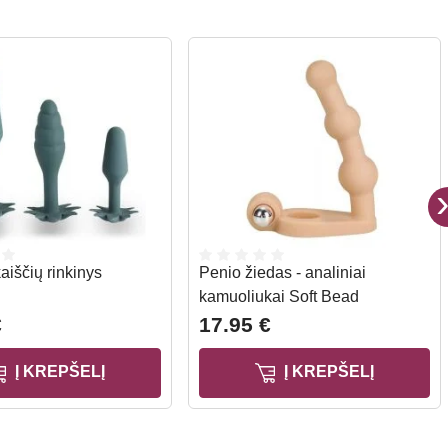
aiščių rinkinys
Penio žiedas - analiniai
kamuoliukai Soft Bead
€
17.95 €
Į KREPŠELĮ
Į KREPŠELĮ