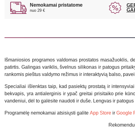
Nemokamai pristatome
GE
GA
nuo 29 €
Išmaniosios programos valdomas prostatos masažuoklis, deri
patirtis. Galingas variklis, švelnus silikonas ir patogus pr
rankomis pieštus valdymo režimus ir interaktyvią balso, paveiks
Specialiai išlenktas taip, kad pasiektų prostatą ir intensyvi
bekvapis, yra antialerginis ir ypač greitai prisitaiko prie k
vandeniui, dėl to galėsite naudoti ir duše. Lengvas ir patogus 
Programėlę nemokamai atsisiųsti galite
App Store
ir
Google 
Rekomenduoja