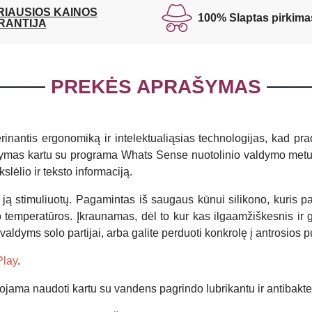
RIAUSIOS KAINOS
100% Slaptas pirkima
RANTIJA
PREKĖS APRAŠYMAS
nantis ergonomiką ir intelektualiąsias technologijas, kad prad
itaikymas kartu su programa Whats Sense nuotolinio valdymo metu 
lėlio ir teksto informaciją.
ai ją stimuliuotų. Pagamintas iš saugaus kūnui silikono, kuris 
ūno temperatūros. Įkraunamas, dėl to kur kas ilgaamžiškesnis ir
valdyms solo partijai, arba galite perduoti konkrolę į antrosios 
Play
.
ma naudoti kartu su vandens pagrindo lubrikantu ir antibakteri