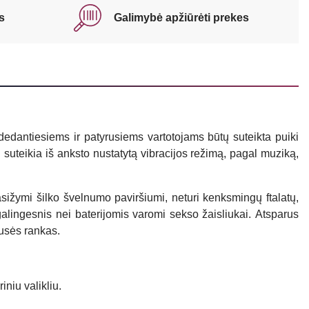
s
Galimybė apžiūrėti prekes
edantiesiems ir patyrusiems vartotojams būtų suteikta puiki
suteikia iš anksto nustatytą vibracijos režimą, pagal muziką,
pasižymi šilko švelnumo paviršiumi, neturi kenksmingų ftalatų,
 galingesnis nei baterijomis varomi sekso žaisliukai. Atsparus
pusės rankas.
niu valikliu.