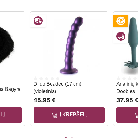
Dildo Beaded (17 cm)
Analinių k
ega Bagyra
(violetinis)
Doobies
45.95 €
37.95 
LĮ
Į KREPŠELĮ