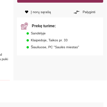
Į norų sąrašą
Palyginti
Prekę turime:
Sandėlyje
Klaipėdoje, Taikos pr. 33
Šiauliuose, PC "Saulės miestas"
ad
 puiki