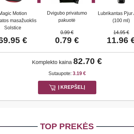
Dvigubo privatumo
Magic Motion
Lubrikantas Pjur
pakuotė
tatos masažuoklis
(100 ml)
Solstice
0.99 €
14.95 €
69.95 €
0.79 €
11.96 
82.70 €
Komplekto kaina
Sutaupote:
3.19 €
Į KREPŠELĮ
TOP PREKĖS