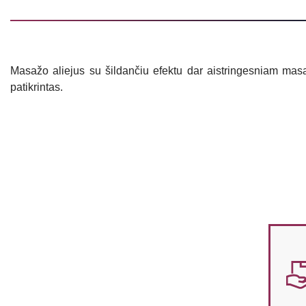
Masažo aliejus su šildančiu efektu dar aistringesniam masaž
patikrintas.