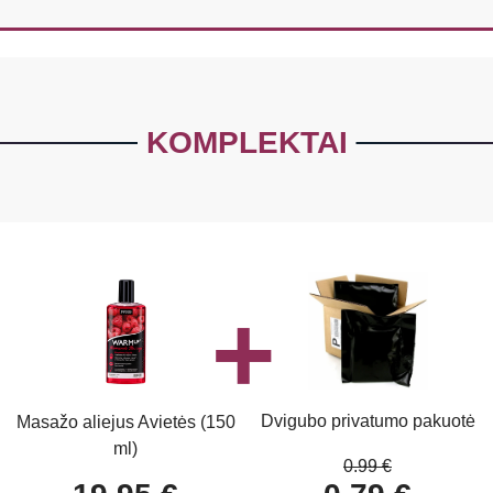
KOMPLEKTAI
Dvigubo privatumo pakuotė
Masažo aliejus Avietės (150
ml)
0.99 €