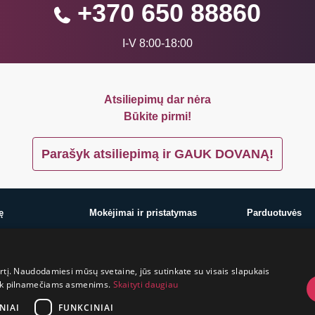
+370 650 88860
I-V 8:00-18:00
Atsiliepimų dar nėra
Būkite pirmi!
Parašyk atsiliepimą ir GAUK DOVANĄ!
ę
Mokėjimai ir pristatymas
Parduotuvės
Mokėjimai ir pristatymas
Vilnius
Prekių grąžinimas
Kaunas
irtį. Naudodamiesi mūsų svetaine, jūs sutinkate su visais slapukais
Konfidencialumas
Klaipėda
a tik pilnamečiams asmenims.
Skaityti daugiau
Pirkimo taisyklės
Šiauliai
Privatumo politika
Marijampolė
NIAI
FUNKCINIAI
Lojalumo programa