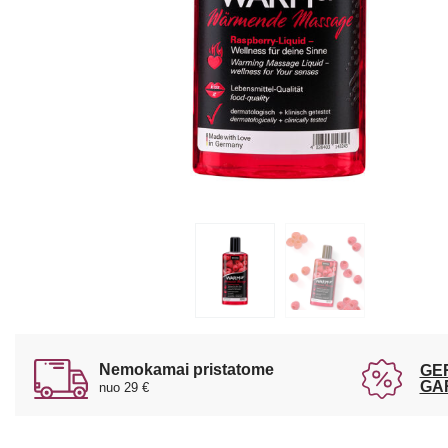
Nemokamai pristatome
GE
GA
nuo 29 €