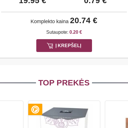
19.95 €
0.79 €
20.74 €
Komplekto kaina
Sutaupote:
0.20 €
Į KREPŠELĮ
TOP PREKĖS