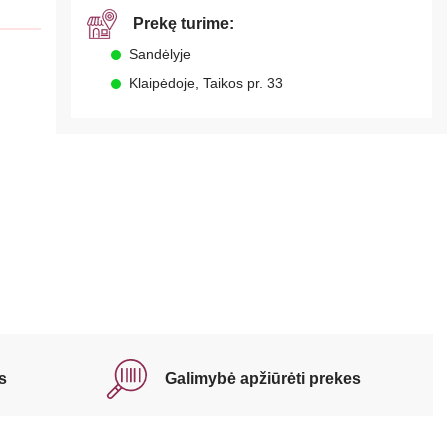
Prekę turime:
Sandėlyje
Klaipėdoje, Taikos pr. 33
s
Galimybė apžiūrėti prekes