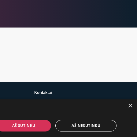
Kontaktai
×
+370 650 88860
prekes@suaugusiems.lt
AŠ SUTINKU
AŠ NESUTINKU
P. Lukšio g. 2, Vilnius ("Sigma" teritorija)