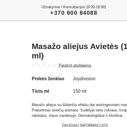
Užsakymai / Konsultacijos (8:00-18:00)
+370 600 84088
Masažo aliejus Avietės (
ml)
Parašyti atsiliepimą
Prekės ženklas
Joydivision
Tūris ml
150 ml
Masažo aliejus su šildančiu efektu dar aistringesniam ma
Praturtintas aviečių aromatu. Sudėtyje nėra cukraus, kva
natūralus, tirpus vandenyje. Dermatologiškai ir kliniškai...
DAUGIAU INFORMACIJOS