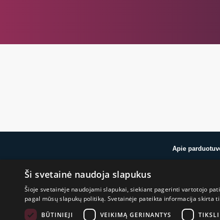
Apie parduotuv
Ši svetainė naudoja slapukus
Apie mus
Atsiliepimai
Šioje svetainėje naudojami slapukai, siekiant pagerinti vartotojo pat
Blogas
pagal mūsų slapukų politiką. Svetainėje pateikta informacija skirt
Prekiniai ženklai
Parama Ukrainai
BŪTINIEJI
VEIKIMĄ GERINANTYS
TIKSLI