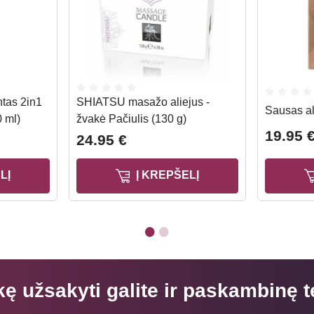
ntas 2in1
SHIATSU masažo aliejus -
Sausas al
 ml)
žvakė Pačiulis (130 g)
19.95 
24.95 €
LĮ
Į KREPŠELĮ
kę užsakyti galite ir paskambinę t