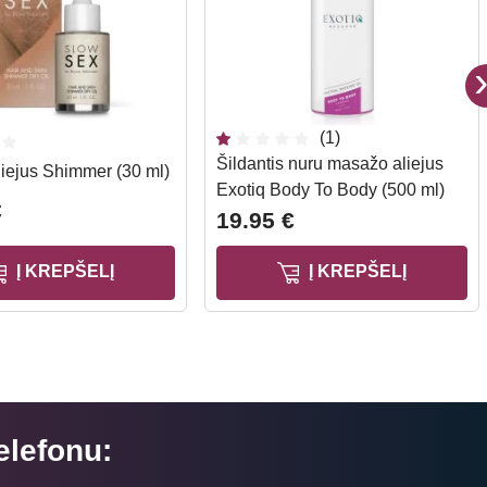
(1)
Šildantis nuru masažo aliejus
iejus Shimmer (30 ml)
Exotiq Body To Body (500 ml)
€
19.95 €
Į KREPŠELĮ
Į KREPŠELĮ
elefonu: