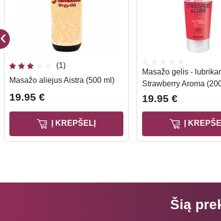
(1)
Masažo gelis - lubrika
Masažo aliejus Aistra (500 ml)
Strawberry Aroma (200
19.95 €
19.95 €
Į KREPŠELĮ
Į KREPŠE
Šią pre