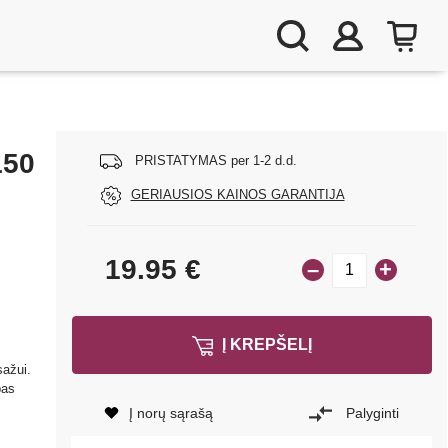
150
PRISTATYMAS per 1-2 d.d.
GERIAUSIOS KAINOS GARANTIJA
19.95
€
–
+
Į KREPŠELĮ
sažui.
pas
Į norų sąrašą
Palyginti