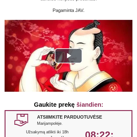
Pagaminta JAV.
Play
Video
Gaukite prekę
šiandien:
ATSIIMKITE PARDUOTUVĖSE
Marijampolėje.
08:22:
Užsakymą atlikti iki 18h