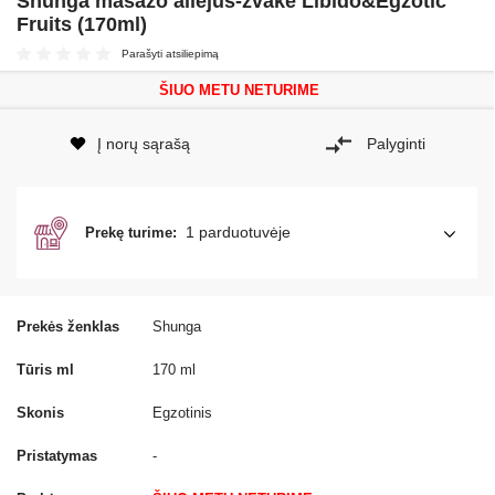
Shunga masažo aliejus-žvakė Libido&Egzotic
Fruits (170ml)
Parašyti atsiliepimą
ŠIUO METU NETURIME
Į norų sąrašą
Palyginti
1 parduotuvėje
Prekę turime:
Prekės ženklas
Shunga
Tūris ml
170 ml
Skonis
Egzotinis
Pristatymas
-