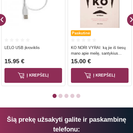
Paskutinė
LELO USB įkroviklis
KO NORI VYRAI: ką jie iš tiesų
mano apie meilę, santykius...
15.95 €
15.00 €
Į KREPŠELĮ
Į KREPŠELĮ
Šią prekę užsakyti galite ir paskambinę
telefonu: