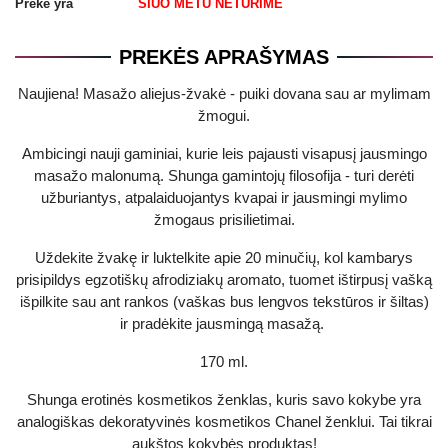
Prekė yra
ŠIUO METU NETURIME
PREKĖS APRAŠYMAS
Naujiena! Masažo aliejus-žvakė - puiki dovana sau ar mylimam
žmogui.
Ambicingi nauji gaminiai, kurie leis pajausti visapusį jausmingo
masažo malonumą. Shunga gamintojų filosofija - turi derėti
užburiantys, atpalaiduojantys kvapai ir jausmingi mylimo
žmogaus prisilietimai.
Uždekite žvakę ir luktelkite apie 20 minučių, kol kambarys
prisipildys egzotiškų afrodiziakų aromato, tuomet ištirpusį vašką
išpilkite sau ant rankos (vaškas bus lengvos tekstūros ir šiltas)
ir pradėkite jausmingą masažą.
170 ml.
Shunga erotinės kosmetikos ženklas, kuris savo kokybe yra
analogiškas dekoratyvinės kosmetikos Chanel ženklui. Tai tikrai
aukštos kokybės produktas!