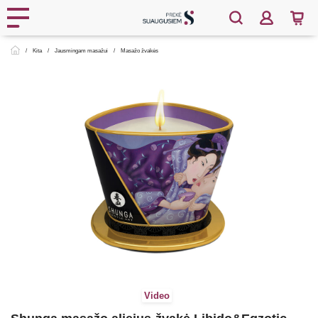
Kita
Jausmingam masažui
Masažo žvakės
Video