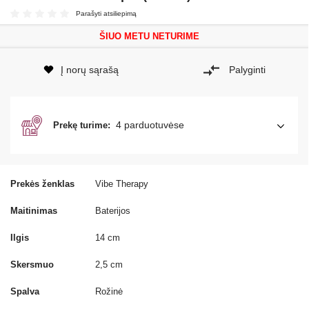
Parašyti atsiliepimą
ŠIUO METU NETURIME
Į norų sąrašą
Palyginti
4 parduotuvėse
Prekę turime:
Prekės ženklas
Vibe Therapy
Maitinimas
Baterijos
Ilgis
14 cm
Skersmuo
2,5 cm
Spalva
Rožinė