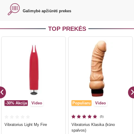
Galimybė apžiūrėti prekes
TOP PREKĖS
-30%
Akcija
Video
Populiaru
Video
(5)
Vibratorius Light My Fire
Vibratorius Klasika (kūno
spalvos)