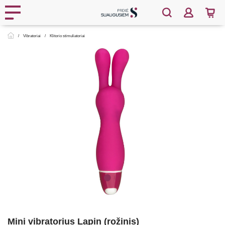
Vibratoriai
Klitorio stimuliatoriai
Mini vibratorius Lapin (rožinis)