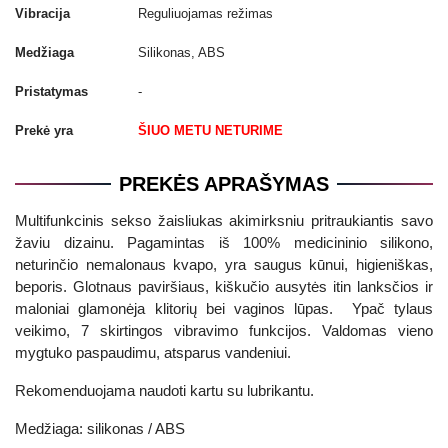
Vibracija
Reguliuojamas režimas
Medžiaga
Silikonas, ABS
Pristatymas
-
Prekė yra
ŠIUO METU NETURIME
PREKĖS APRAŠYMAS
Multifunkcinis sekso žaisliukas akimirksniu pritraukiantis savo
žaviu dizainu. Pagamintas iš 100% medicininio silikono,
neturinčio nemalonaus kvapo, yra saugus kūnui, higieniškas,
beporis. Glotnaus paviršiaus, kiškučio ausytės itin lanksčios ir
maloniai glamonėja klitorių bei vaginos lūpas. Ypač tylaus
veikimo, 7 skirtingos vibravimo funkcijos. Valdomas vieno
mygtuko paspaudimu, atsparus vandeniui.
Rekomenduojama naudoti kartu su lubrikantu.
Medžiaga: silikonas / ABS