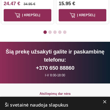
24.47 €
15.95 €
34.95 €
Į KREPŠELĮ
Į KREPŠELĮ
Šią prekę užsakyti galite ir paskambinę
telefonu:
+370 650 88860
I-V 8:00-18:00
Atsiliepimų dar nėra
Būkite pirmi!
×
Ši svetainė naudoja slapukus
Parašyk atsiliepimą ir GAUK DOVANĄ!