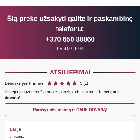
Šią prekę užsakyti galite ir paskambinę
telefonu:
+370 650 88860
I-V 8:00-18:00
ATSILIEPIMAI
Bendras įvertinimas:
5
(1)
Pirkėjai jau įvertino šią prekę, parašyk atsiliepimą ir tu bei
gauk
dovanų
!
Parašyk atsiliepimą ir GAUK DOVANĄ!
Darija
2019-08-23