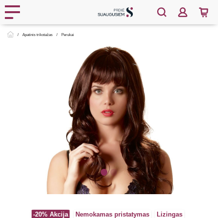
Apatinis trikotažas
Perukai
-20%
Akcija
Nemokamas pristatymas
Lizingas