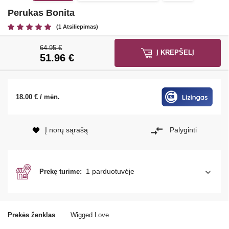
Perukas Bonita
(1 Atsiliepimas)
64.95 €
Į KREPŠELĮ
51.96
€
18.00 € / mėn.
Į norų sąrašą
Palyginti
1 parduotuvėje
Prekę turime:
Prekės ženklas
Wigged Love