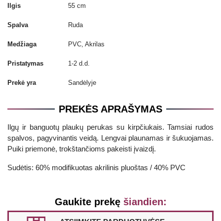
Ilgis
55 cm
Spalva
Ruda
Medžiaga
PVC, Akrilas
Pristatymas
1-2 d.d.
Prekė yra
Sandėlyje
PREKĖS APRAŠYMAS
Ilgų ir banguotų plaukų perukas su kirpčiukais. Tamsiai rudos
spalvos, pagyvinantis veidą. Lengvai plaunamas ir šukuojamas.
Puiki priemonė, trokštančioms pakeisti įvaizdį.
Sudėtis: 60% modifikuotas akrilinis pluoštas / 40% PVC
Gaukite prekę
šiandien: