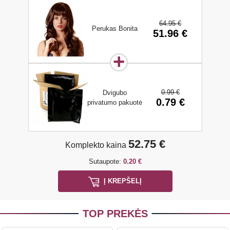
64.95 €
Perukas Bonita
51.96 €
0.99 €
Dvigubo
0.79 €
privatumo pakuotė
52.75 €
Komplekto kaina
Sutaupote:
0.20 €
Į KREPŠELĮ
TOP PREKĖS