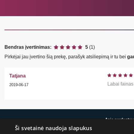
Bendras įvertinimas:
5
(1)
Pirkėjai jau įvertino šią prekę, parašyk atsiliepimą ir tu bei
ga
Tatjana
Labai fainas
2019-06-17
Apie parduotuv
Ši svetainė naudoja slapukus