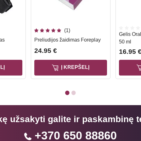
(1)
Gelis Oral
mas
Preliudijos žaidimas Foreplay
50 ml
24.95 €
16.95 
LĮ
Į KREPŠELĮ
kę užsakyti galite ir paskambinę t
+370 650 88860