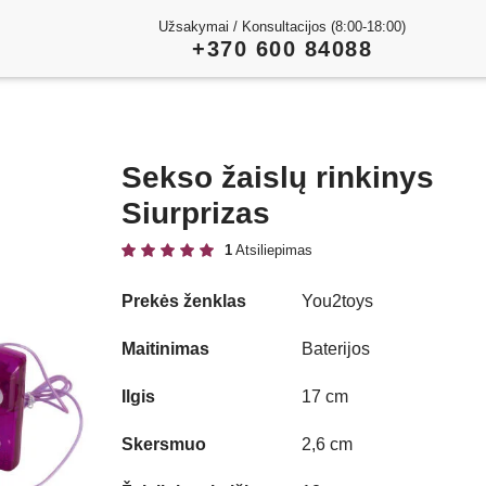
Užsakymai / Konsultacijos (8:00-18:00)
+370 600 84088
Sekso žaislų rinkinys
Siurprizas
1
Atsiliepimas
Prekės ženklas
You2toys
Play
Maitinimas
Baterijos
Video
Ilgis
17 cm
Skersmuo
2,6 cm