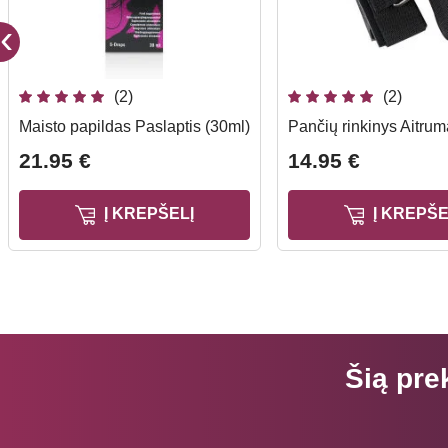
(2)
(2)
Maisto papildas Paslaptis (30ml)
Pančių rinkinys Aitru
21.95 €
14.95 €
Į KREPŠELĮ
Į KREPŠE
Šią pre