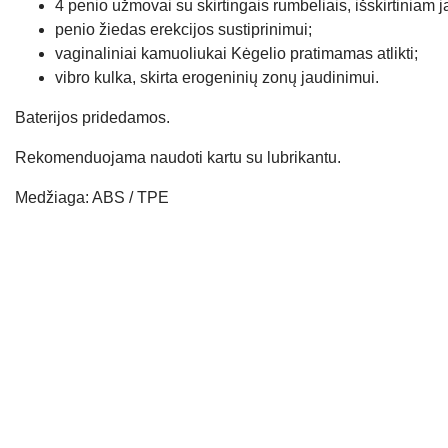
4 penio užmovai su skirtingais rumbeliais, išskirtiniam ja
penio žiedas erekcijos sustiprinimui;
vaginaliniai kamuoliukai Kėgelio pratimamas atlikti;
vibro kulka, skirta erogeninių zonų jaudinimui.
Baterijos pridedamos.
Rekomenduojama naudoti kartu su lubrikantu.
Medžiaga: ABS / TPE