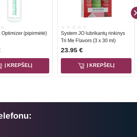
 Optimizer (pipirmėtė)
System JO lubrikantų rinkinys
Tri Me Flavors (3 x 30 ml)
€
23.95 €
Į KREPŠELĮ
Į KREPŠELĮ
elefonu: