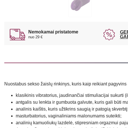
Nemokamai pristatome
GE
GA
nuo 29 €
Nuostabus sekso žaislų rinkinys, kuris kaip reikiant pagyvin
klasikinis vibratorius, jaudinančiai stimuliacijai sukurti 
antgalis su lenkta ir gumbuota galvute, kuris gali būti 
analinis kaištis, kuris užtikrins saugią ir patogią skverbtį
masturbatorius, vaginaliniams malonumams suteikti;
analinių kamuoliukų lazdelė, stipresniam orgazmui paju