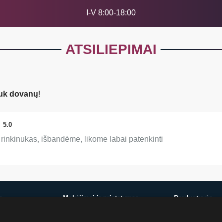
I-V 8:00-18:00
ATSILIEPIMAI
uk dovanų
!
5.0
 rinkinukas, išbandėme, likome labai patenkinti
ę
Mokėjimai ir pristatymas
Parduotuvės