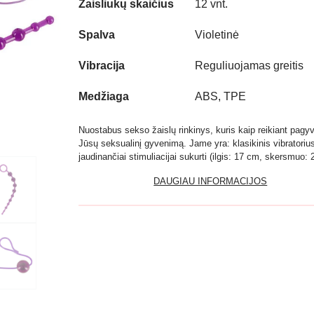
Žaisliukų skaičius
12 vnt.
Spalva
Violetinė
Vibracija
Reguliuojamas greitis
Medžiaga
ABS, TPE
Nuostabus sekso žaislų rinkinys, kuris kaip reikiant pagy
Jūsų seksualinį gyvenimą. Jame yra: klasikinis vibratoriu
jaudinančiai stimuliacijai sukurti (ilgis: 17 cm, skersmuo: 2
DAUGIAU INFORMACIJOS