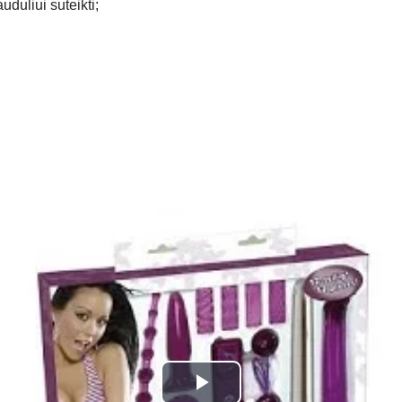
uduliui suteikti;