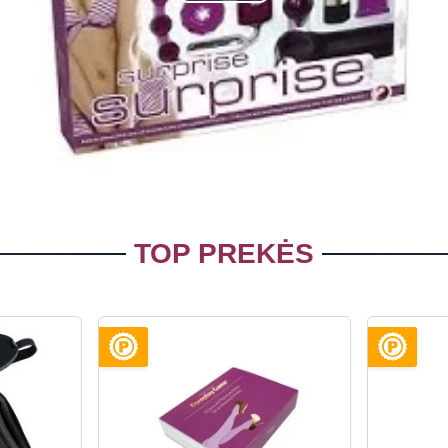
Play
Video
TOP PREKĖS