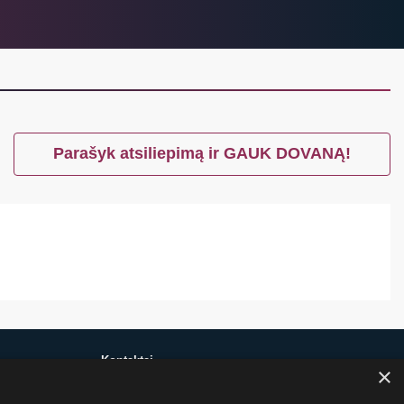
Parašyk atsiliepimą ir GAUK DOVANĄ!
Kontaktai
×