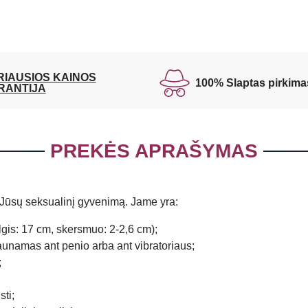
RIAUSIOS KAINOS
100% Slaptas pirkima
RANTIJA
PREKĖS APRAŠYMAS
s Jūsų seksualinį gyvenimą. Jame yra:
(ilgis: 17 cm, skersmuo: 2-2,6 cm);
maunamas ant penio arba ant vibratoriaus;
;
sti;