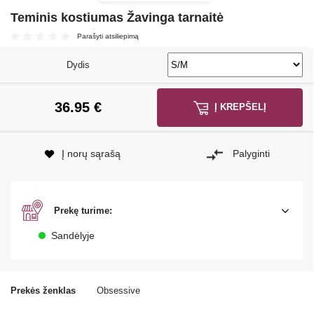
Teminis kostiumas Žavinga tarnaitė
Parašyti atsiliepimą
Dydis
36.95
€
Į KREPŠELĮ
Į norų sąrašą
Palyginti
Prekę turime:
Sandėlyje
Prekės ženklas
Obsessive