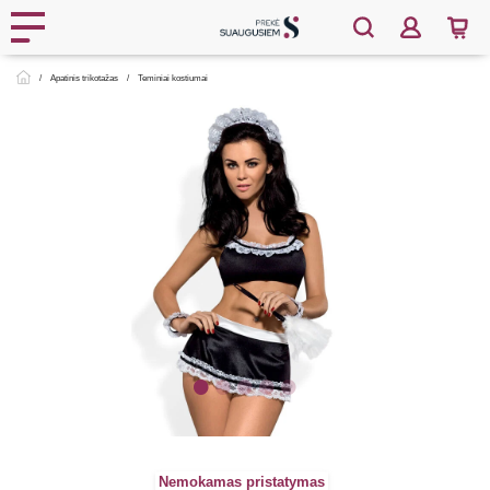
Apatinis trikotažas
Teminiai kostiumai
Nemokamas pristatymas