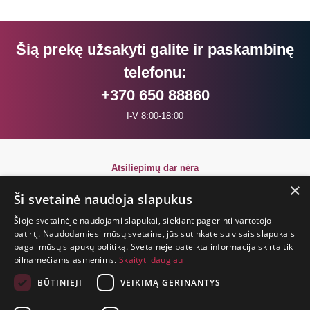
Šią prekę užsakyti galite ir paskambinę
telefonu:
+370 650 88860
I-V 8:00-18:00
Atsiliepimų dar nėra
Būkite pirmi!
×
Ši svetainė naudoja slapukus
Parašyk atsiliepimą ir GAUK DOVANĄ!
Šioje svetainėje naudojami slapukai, siekiant pagerinti vartotojo
patirtį. Naudodamiesi mūsų svetaine, jūs sutinkate su visais slapukais
pagal mūsų slapukų politiką. Svetainėje pateikta informacija skirta tik
GYVENIMAS
pilnamečiams asmenims.
Skaityti daugiau
TRUMPAS.
PATIRK
BŪTINIEJI
VEIKIMĄ GERINANTYS
NUOTYKĮ.