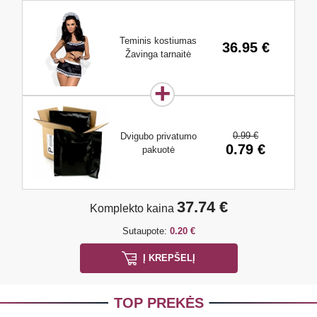
Teminis kostiumas
36.95 €
Žavinga tarnaitė
0.99 €
Dvigubo privatumo
0.79 €
pakuotė
37.74 €
Komplekto kaina
Sutaupote:
0.20 €
Į KREPŠELĮ
TOP PREKĖS