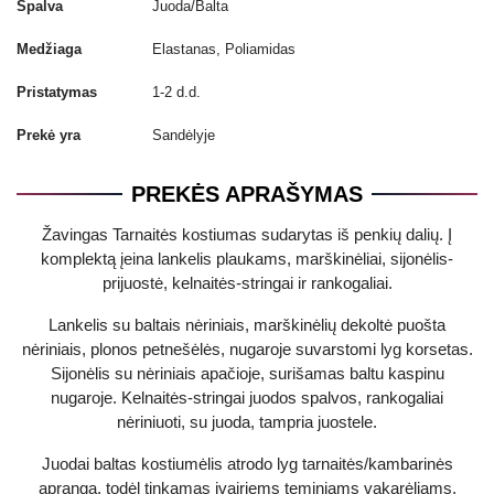
Spalva
Juoda/Balta
Medžiaga
Elastanas, Poliamidas
Pristatymas
1-2 d.d.
Prekė yra
Sandėlyje
PREKĖS APRAŠYMAS
Žavingas Tarnaitės kostiumas sudarytas iš penkių dalių. Į
komplektą įeina lankelis plaukams, marškinėliai, sijonėlis-
prijuostė, kelnaitės-stringai ir rankogaliai.
Lankelis su baltais nėriniais, marškinėlių dekoltė puošta
nėriniais, plonos petnešėlės, nugaroje suvarstomi lyg korsetas.
Sijonėlis su nėriniais apačioje, surišamas baltu kaspinu
nugaroje. Kelnaitės-stringai juodos spalvos, rankogaliai
nėriniuoti, su juoda, tampria juostele.
Juodai baltas kostiumėlis atrodo lyg tarnaitės/kambarinės
apranga, todėl tinkamas įvairiems teminiams vakarėliams,