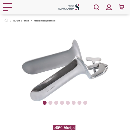
BDSM & Fetish
Medicininiai prietaisai
-40%
Akcija