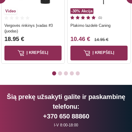
Video
-30%
Akcija
(1)
Vergovės rinkinys Įvadas #3
Plakimo lazdelė Caning
(juodas)
18.95 €
10.46 €
14.95 €
Į KREPŠELĮ
Į KREPŠELĮ
Šią prekę užsakyti galite ir paskambinę
telefonu:
+370 650 88860
I-V 8:00-18:00