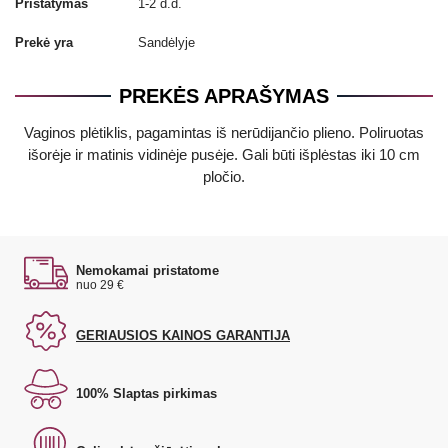
Pristatymas
1-2 d.d.
Prekė yra
Sandėlyje
PREKĖS APRAŠYMAS
Vaginos plėtiklis, pagamintas iš nerūdijančio plieno. Poliruotas
išorėje ir matinis vidinėje pusėje. Gali būti išplėstas iki 10 cm
pločio.
Nemokamai pristatome
nuo 29 €
GERIAUSIOS KAINOS GARANTIJA
100% Slaptas pirkimas