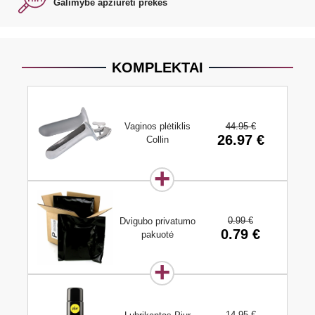
Galimybė apžiūrėti prekes
KOMPLEKTAI
44.95 €
Vaginos plėtiklis
26.97 €
Collin
0.99 €
Dvigubo privatumo
0.79 €
pakuotė
14.95 €