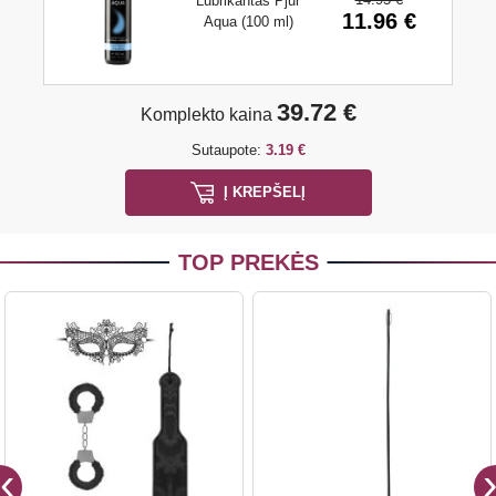
Lubrikantas Pjur
11.96 €
Aqua (100 ml)
39.72 €
Komplekto kaina
Sutaupote:
3.19 €
Į KREPŠELĮ
TOP PREKĖS