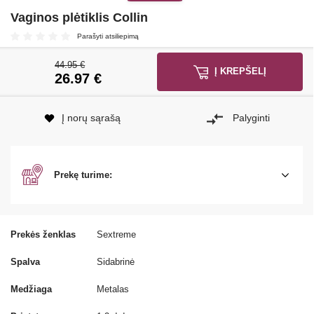
Vaginos plėtiklis Collin
Parašyti atsiliepimą
44.95 €
Į KREPŠELĮ
26.97
€
Į norų sąrašą
Palyginti
Prekę turime:
Prekės ženklas
Sextreme
Spalva
Sidabrinė
Medžiaga
Metalas