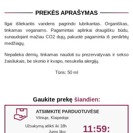
PREKĖS APRAŠYMAS
Ilgai išliekantis vandens pagrindo lubrikantas. Organiškas,
tinkamas veganams. Pagamintas aplinkai draugišku būdu,
sunaudojant mažiau CO2 dujų, pakuotė pagaminta iš perdirbtų
medžiagų.
Nepalieka dėmių, tinkamas naudoti su prezervatyvais ir sekso
žaisliukais, be skonio ir kvapo, nesukelia alergijų.
Tūris: 50 ml
Gaukite prekę
šiandien:
ATSIIMKITE PARDUOTUVĖSE
Vilniuje, Klaipėdoje.
11:59:
Užsakymą atlikti iki 18h
Jums liko: