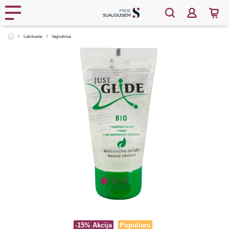
Lubrikantai
Vaginaliniai
-15%
Akcija
Populiaru