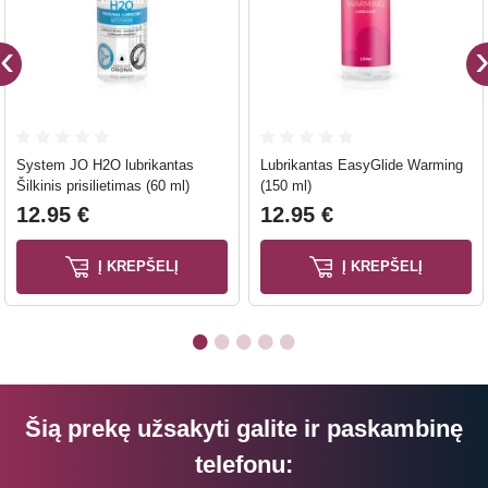
System JO H2O lubrikantas
Lubrikantas EasyGlide Warming
Šilkinis prisilietimas (60 ml)
(150 ml)
12.95 €
12.95 €
Į KREPŠELĮ
Į KREPŠELĮ
Šią prekę užsakyti galite ir paskambinę
telefonu: