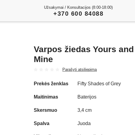
Užsakymai / Konsultacijos (8:00-18:00)
+370 600 84088
Varpos žiedas Yours and
Mine
Parašyti atsiliepimą
Prekės ženklas
Fifty Shades of Grey
Play
Maitinimas
Baterijos
Video
Skersmuo
3,4 cm
Spalva
Juoda