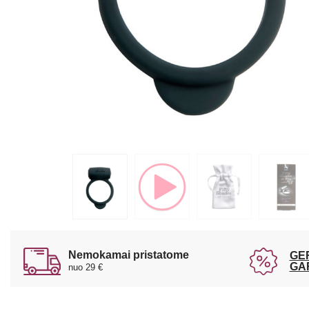
Nemokamai pristatome
GE
GA
nuo 29 €