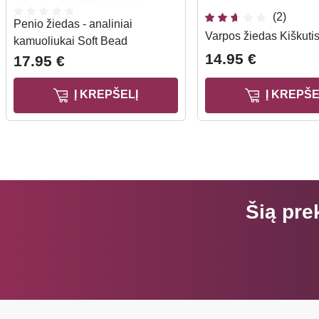
(2)
Penio žiedas - analiniai
Varpos žiedas Kiškuti
kamuoliukai Soft Bead
14.95 €
17.95 €
Į KREPŠELĮ
Į KREPŠE
Šią pre