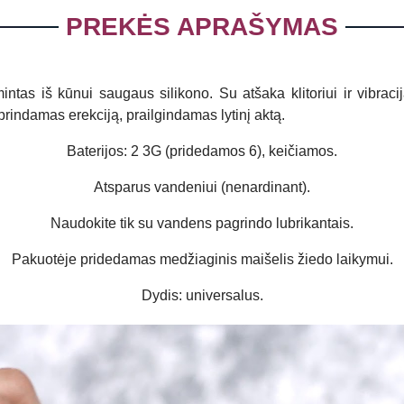
PREKĖS APRAŠYMAS
as iš kūnui saugaus silikono. Su atšaka klitoriui ir vibracij
prindamas erekciją, prailgindamas lytinį aktą.
Baterijos: 2 3G (pridedamos 6), keičiamos.
Atsparus vandeniui (nenardinant).
Naudokite tik su vandens pagrindo lubrikantais.
Pakuotėje pridedamas medžiaginis maišelis žiedo laikymui.
Dydis: universalus.