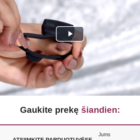
Play
Video
Gaukite prekę
šiandien:
Jums
ATSIIMKITE PARDUOTUVĖSE