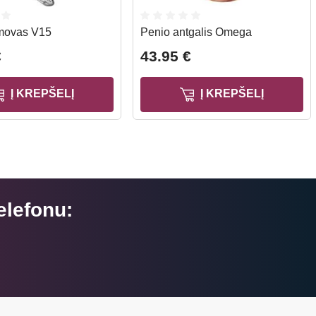
movas V15
Penio antgalis Omega
€
43.95 €
Į KREPŠELĮ
Į KREPŠELĮ
elefonu: