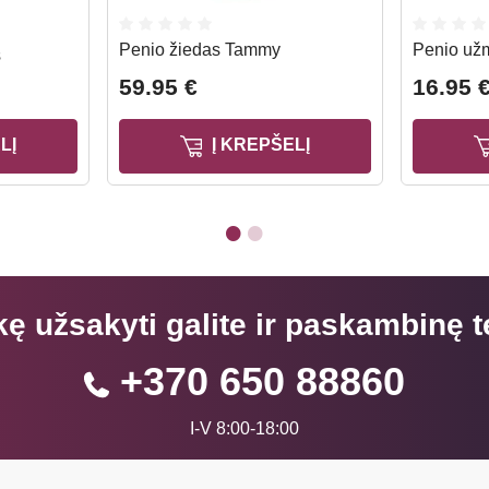
Penio žiedas Tammy
Penio už
s
59.95 €
16.95 
LĮ
Į KREPŠELĮ
kę užsakyti galite ir paskambinę t
+370 650 88860
I-V 8:00-18:00