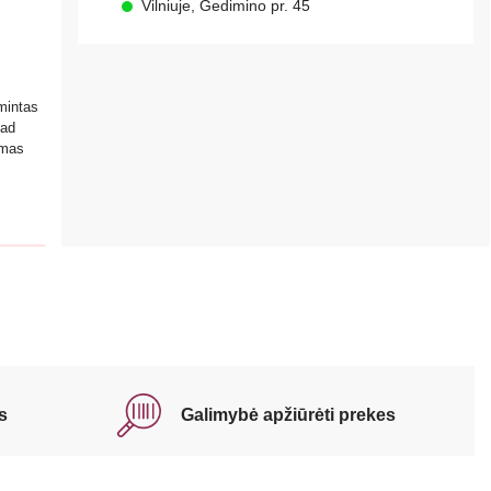
Vilniuje, Gedimino pr. 45
mintas
kad
amas
s
Galimybė apžiūrėti prekes