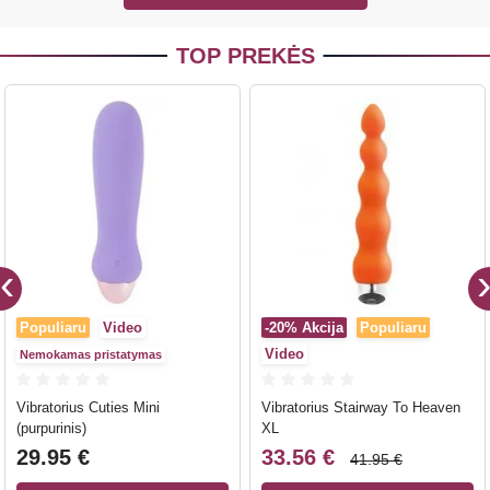
TOP PREKĖS
Populiaru
Video
-20%
Akcija
Populiaru
Video
Nemokamas pristatymas
Vibratorius Cuties Mini
Vibratorius Stairway To Heaven
(purpurinis)
XL
29.95 €
33.56 €
41.95 €