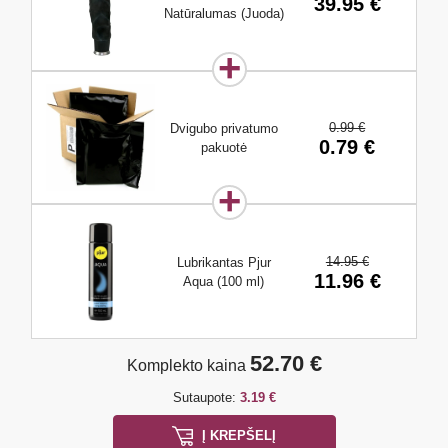
39.95 €
Natūralumas (Juoda)
0.99 €
Dvigubo privatumo
0.79 €
pakuotė
14.95 €
Lubrikantas Pjur
11.96 €
Aqua (100 ml)
52.70 €
Komplekto kaina
Sutaupote:
3.19 €
Į KREPŠELĮ