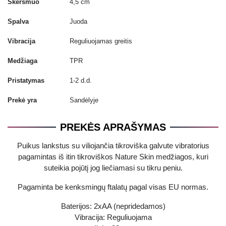
Skersmuo
4,5 cm
Spalva
Juoda
Vibracija
Reguliuojamas greitis
Medžiaga
TPR
Pristatymas
1-2 d.d.
Prekė yra
Sandėlyje
PREKĖS APRAŠYMAS
Puikus lankstus su viliojančia tikroviška galvute vibratorius
pagamintas iš itin tikroviškos Nature Skin medžiagos, kuri
suteikia pojūtį jog liečiamasi su tikru peniu.
Pagaminta be kenksmingų ftalatų pagal visas EU normas.
Baterijos: 2xAA (nepridedamos)
Vibracija: Reguliuojama