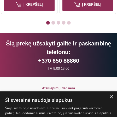
Į KREPŠELĮ
Į KREPŠELĮ
Šią prekę užsakyti galite ir paskambinę
telefonu:
+370 650 88860
I-V 8:00-18:00
Atsiliepimų dar nėra
Būkite pirmi!
×
Ši svetainė naudoja slapukus
Parašyk atsiliepimą ir GAUK DOVANĄ!
Šioje svetainėje naudojami slapukai, siekiant pagerinti vartotojo
patirtį. Naudodamiesi mūsų svetaine, jūs sutinkate su visais slapukais