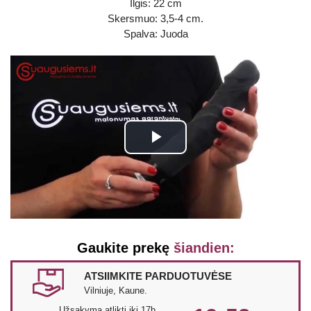
Ilgis: 22 cm
Skersmuo: 3,5-4 cm.
Spalva: Juoda
Play
Video
Gaukite prekę
šiandien:
ATSIIMKITE PARDUOTUVĖSE
Vilniuje, Kaune.
Užsakymą atlikti iki 17h