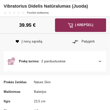
Vibratorius Didelis Natūralumas (Juoda)
Parašyti atsiliepimą
39.95
€
Į KREPŠELĮ
Į norų sąrašą
Palyginti
2 parduotuvėse
Prekę turime:
Prekės ženklas
Nature Skin
Maitinimas
Baterijos
Ilgis
23,5 cm