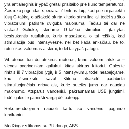
yra antialerginis ir ypač greitai prisitaiko prie kūno temperatūros.
Žaisliuko pagrindas specialiai išlenktas taip, kad puikiai pasiektų
jūsų G-tašką, o atšakėlė skirta klitorio stimuliacijai, todėl su šiuo
vibratoriumi patirsite dvigubą malonumą. Tačiau tai dar ne
viskas! Galiuke, skirtame G-taškui stimuliuoti, įtaisytas
besisukantis rutuliukus, kuris masažuoja, o tai reiškia, kad
stimuliacija bus intensyvesnė, nei bet kada anksčiau, be to,
rutuliukas valdomas atskirai, todėl tai ypač patogu.
Vibratorius turi du atskirus motorus, kurie valdomi atskirai –
vienas pagrindiniam galiukui, kitas skirtas klitoriui. Galėsite
rinktis iš 7 vibracijos lygių ir 5 intensyvumų, todėl neabejojame,
kad išsirinksite savo! Klitorio atšakėlė padabinta
stimuliuojančiais grioveliais, kurie suteiks jums dar daugiau
malonumo. Atsparus vandeniui, pakraunamas USB jungtimi,
todėl galėsite pamiršti vargą dėl baterijų.
Rekomenduojama naudoti kartu su vandens pagrindo
lubrikantu.
Medžiaga: silikonas su PU danga, ABS