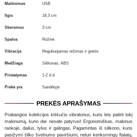
Maitinimas
USB
Ilgis
18,3 cm
Skersmuo
3 cm
Spalva
Rožinė
Vibracija
Reguliuojamas režimas ir greitis
Medžiaga
Silikonas, ABS
Pristatymas
1-2 d.d.
Prekė yra
Sandėlyje
PREKĖS APRAŠYMAS
Prabangios kolekcijos kiškučio vibratorius, kuris leis patirti tokį
malonumą, kurio dar nesate patyrusi! Ergonomiškas, malonus
rankoje, dailus, tylus ir galingas. Pagamintas iš silikono, kuris
pasižymi šilko švelnumo paviršiumi, neturi kenksmingų ftalatų,