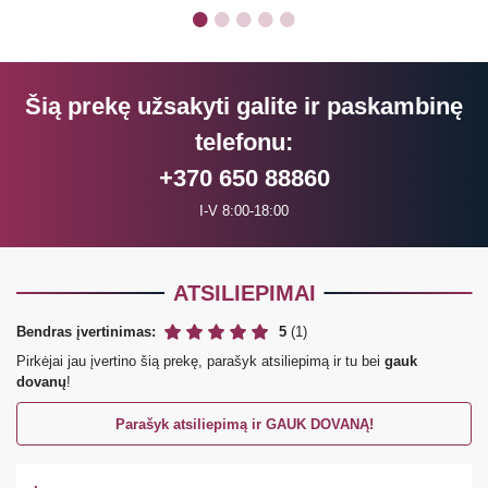
Šią prekę užsakyti galite ir paskambinę
telefonu:
+370 650 88860
I-V 8:00-18:00
ATSILIEPIMAI
Bendras įvertinimas:
5
(1)
Pirkėjai jau įvertino šią prekę, parašyk atsiliepimą ir tu bei
gauk
dovanų
!
Parašyk atsiliepimą ir GAUK DOVANĄ!