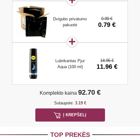
0.99 €
Dvigubo privatumo
0.79 €
pakuotė
14.95 €
Lubrikantas Pjur
11.96 €
Aqua (100 ml)
92.70 €
Komplekto kaina
Sutaupote:
3.19 €
Į KREPŠELĮ
TOP PREKĖS