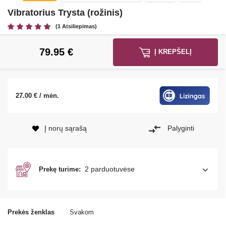
Vibratorius Trysta (rožinis)
(1 Atsiliepimas)
79.95
€
Į KREPŠELĮ
27.00 € / mėn.
Į norų sąrašą
Palyginti
2 parduotuvėse
Prekę turime:
Prekės ženklas
Svakom