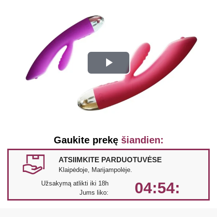
Play
Video
Gaukite prekę
šiandien:
ATSIIMKITE PARDUOTUVĖSE
Klaipėdoje, Marijampolėje.
04:54:
Užsakymą atlikti iki 18h
Jums liko: