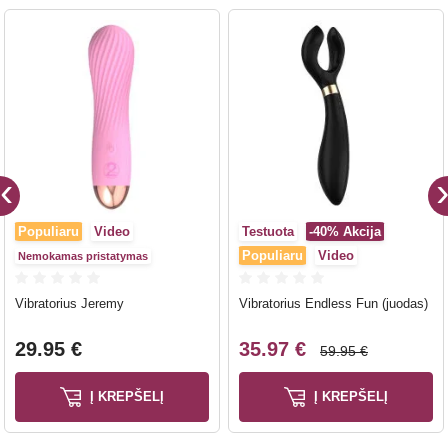
Populiaru
Video
Testuota
-40%
Akcija
Populiaru
Video
Nemokamas pristatymas
Vibratorius Jeremy
Vibratorius Endless Fun (juodas)
29.95 €
35.97 €
59.95 €
Į KREPŠELĮ
Į KREPŠELĮ