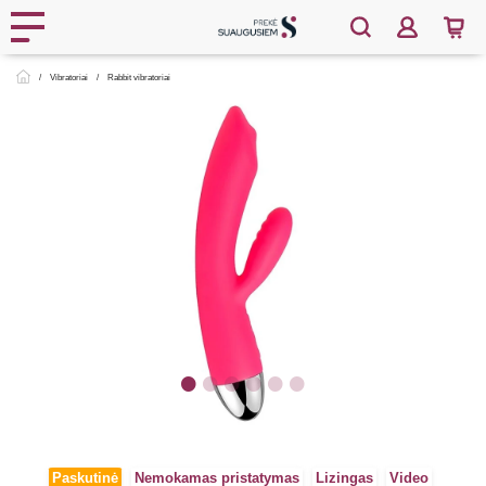
Vibratoriai
Rabbit vibratoriai
Paskutinė
Nemokamas pristatymas
Lizingas
Video