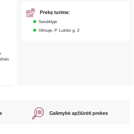
Prekę turime:
Sandėlyje
Vilniuje, P. Lukšio g. 2
o
aštais
s
Galimybė apžiūrėti prekes