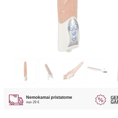
Nemokamai pristatome
GE
GA
nuo 29 €