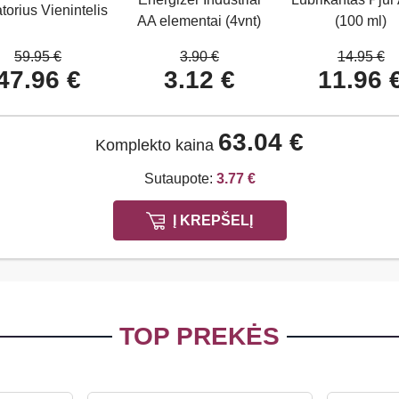
torius Vienintelis
AA elementai (4vnt)
(100 ml)
59.95 €
3.90 €
14.95 €
47.96 €
3.12 €
11.96 
63.04 €
Komplekto kaina
Sutaupote:
3.77 €
Į KREPŠELĮ
TOP PREKĖS