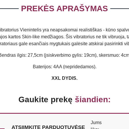
PREKĖS APRAŠYMAS
ibratorius Vienintelis yra neapsakomai realistiškas - kūno spalvo
jos kartos Skin-like medžiagos. Šis vibratorius ne tik vibruoja, 
riaus gale esančiais mygtukais galėsite atskirai pasirinkti vib
Bendras ilgis: 27,5cm (įsiskverbimo gylis: 19cm), skersmuo: 4cm
Baterijos: 4AA (nepridedamos).
XXL DYDIS.
Gaukite prekę
šiandien:
Jums
ATSIIMKITE PARDUOTUVĖSE