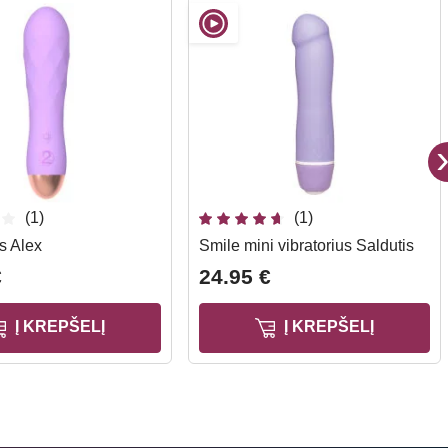
(1)
(1)
s Alex
Smile mini vibratorius Saldutis
€
24.95 €
Į KREPŠELĮ
Į KREPŠELĮ