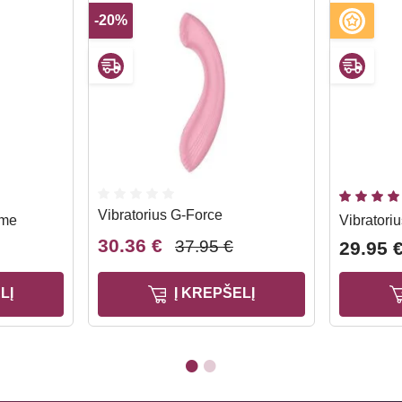
-20%
Vibratorius G-Force
eme
Vibratoriu
30.36 €
37.95 €
29.95 
LĮ
Į KREPŠELĮ