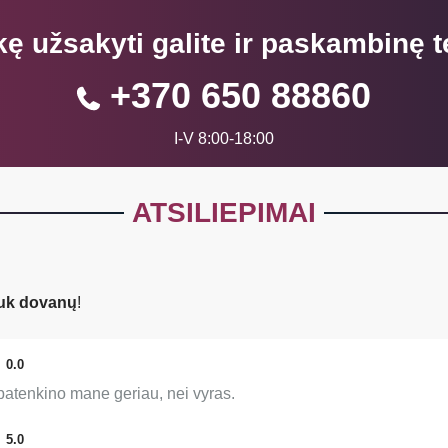
kę užsakyti galite ir paskambinę t
+370 650 88860
I-V 8:00-18:00
ATSILIEPIMAI
uk dovanų
!
0.0
atenkino mane geriau, nei vyras.
5.0