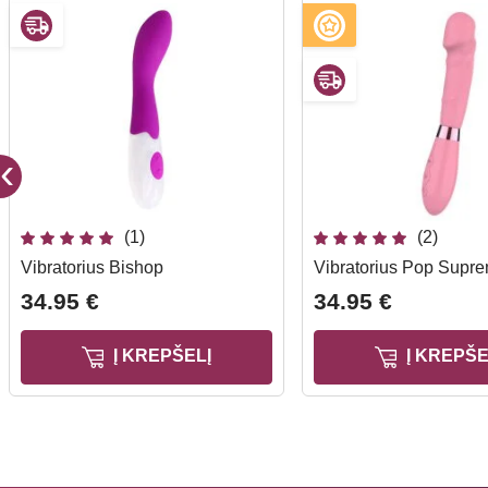
(1)
(2)
Vibratorius Bishop
Vibratorius Pop Supr
34.95 €
34.95 €
Į KREPŠELĮ
Į KREPŠE