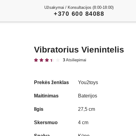
Užsakymai / Konsultacijos (8:00-18:00)
+370 600 84088
Vibratorius Vienintelis
3
Atsiliepimai
Prekės ženklas
You2toys
Maitinimas
Baterijos
Ilgis
27,5 cm
Skersmuo
4 cm
Spalva
Kūno