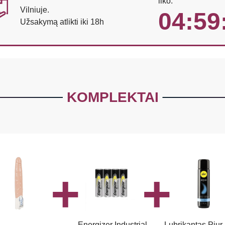
liko:
Vilniuje.
04:59
Užsakymą atlikti iki 18h
KOMPLEKTAI
Energizer Industrial
Lubrikantas Pjur