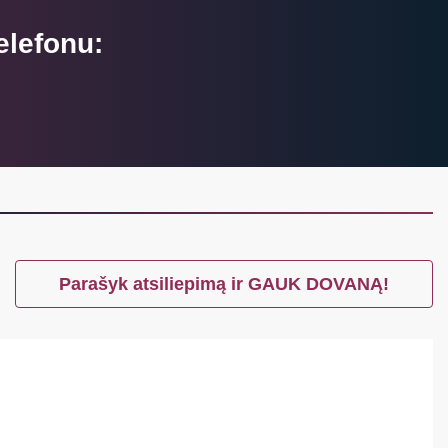
elefonu:
Parašyk atsiliepimą ir GAUK DOVANĄ!