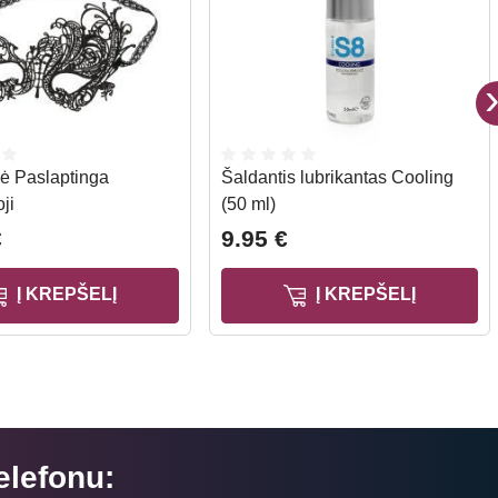
ė Paslaptinga
Šaldantis lubrikantas Cooling
ji
(50 ml)
€
9.95 €
Į KREPŠELĮ
Į KREPŠELĮ
elefonu: