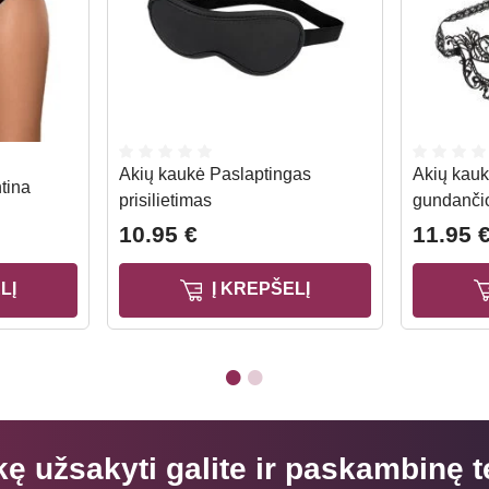
Akių kaukė Paslaptingas
Akių kauk
ntina
prisilietimas
gundančio
10.95 €
11.95 
LĮ
Į KREPŠELĮ
kę užsakyti galite ir paskambinę t