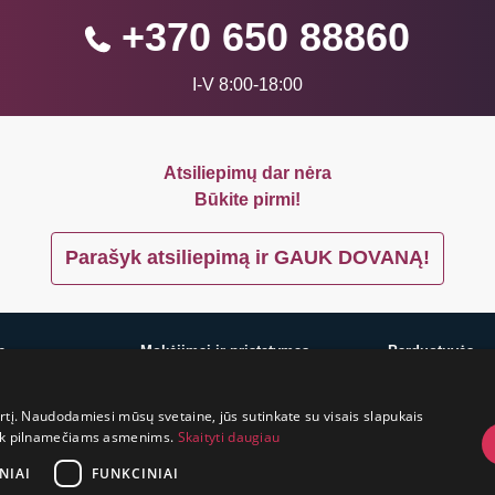
+370 650 88860
I-V 8:00-18:00
Atsiliepimų dar nėra
Būkite pirmi!
Parašyk atsiliepimą ir GAUK DOVANĄ!
ę
Mokėjimai ir pristatymas
Parduotuvės
Mokėjimai ir pristatymas
Vilnius
irtį. Naudodamiesi mūsų svetaine, jūs sutinkate su visais slapukais
Prekių grąžinimas
Kaunas
a tik pilnamečiams asmenims.
Skaityti daugiau
Konfidencialumas
Klaipėda
Pirkimo taisyklės
Šiauliai
NIAI
FUNKCINIAI
Privatumo politika
Marijampolė