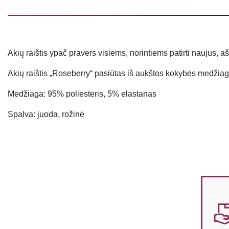
Akių raištis ypač pravers visiems, norintiems patirti naujus, a
Akių raištis „Roseberry“ pasiūtas iš aukštos kokybės medžiag
Medžiaga: 95% poliesteris, 5% elastanas
Spalva: juoda, rožinė