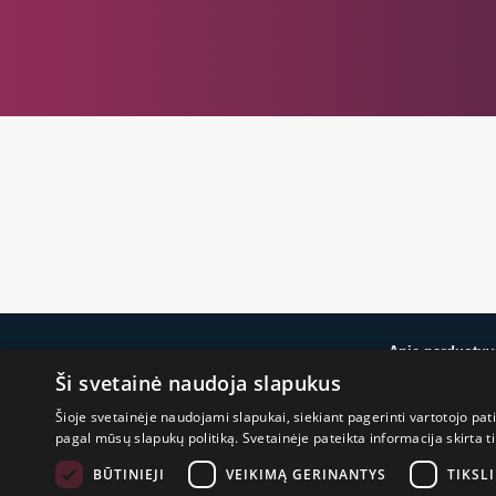
Apie parduotuv
Ši svetainė naudoja slapukus
Apie mus
Šioje svetainėje naudojami slapukai, siekiant pagerinti vartotojo pat
Atsiliepimai
pagal mūsų slapukų politiką. Svetainėje pateikta informacija skirt
Blogas
Prekiniai ženklai
BŪTINIEJI
VEIKIMĄ GERINANTYS
TIKSLI
Parama Ukrainai