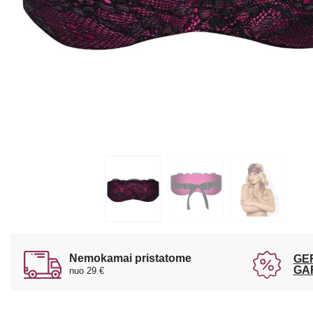
Nemokamai pristatome
GE
GA
nuo 29 €