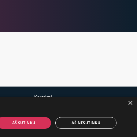
Kontaktai
×
+370 650 88860
AŠ SUTINKU
AŠ NESUTINKU
prekes@suaugusiems.lt