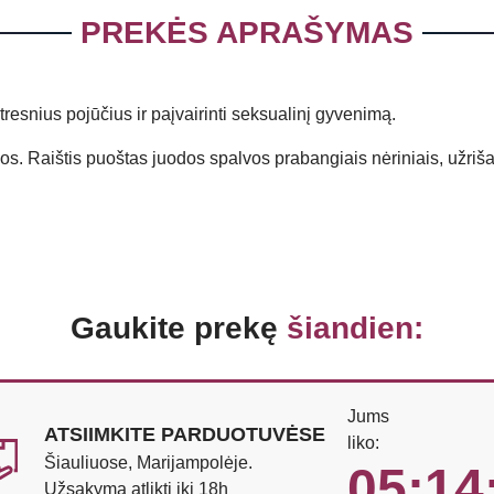
PREKĖS APRAŠYMAS
štresnius pojūčius ir paįvairinti seksualinį gyvenimą.
os. Raištis puoštas juodos spalvos prabangiais nėriniais, užriša
Gaukite prekę
šiandien:
Jums
ATSIIMKITE PARDUOTUVĖSE
liko:
Šiauliuose, Marijampolėje.
05:14
Užsakymą atlikti iki 18h