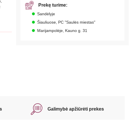
s,
Prekę turime:
ų
Sandėlyje
Šiauliuose, PC "Saulės miestas"
Marijampolėje, Kauno g. 31
s
Galimybė apžiūrėti prekes