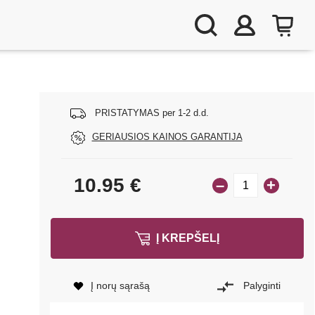
PRISTATYMAS per 1-2 d.d.
GERIAUSIOS KAINOS GARANTIJA
10.95
€
–
+
Į KREPŠELĮ
Į norų sąrašą
Palyginti