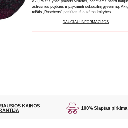
Akių raištis ypač pravers visiems, norintiems patirti nauju
aštresnius pojūčius ir paįvairinti seksualinį gyvenimą. Aki
raištis „Roseberry“ pasiūtas iš aukštos kokybės...
DAUGIAU INFORMACIJOS
RIAUSIOS KAINOS
100% Slaptas pirkima
RANTIJA