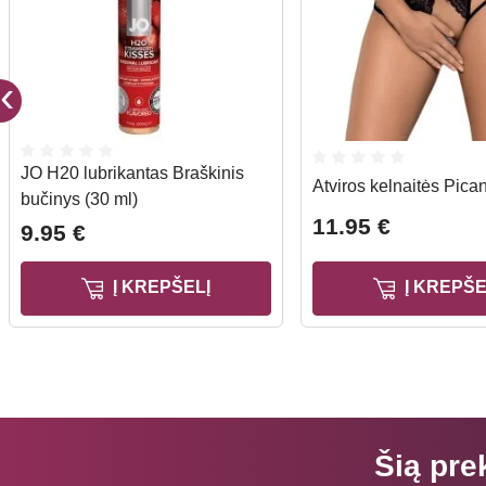
JO H20 lubrikantas Braškinis
Atviros kelnaitės Pica
bučinys (30 ml)
11.95 €
9.95 €
Į KREPŠELĮ
Į KREPŠE
Šią pre