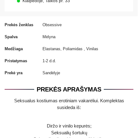
Klaipėdoje, Taikos pr. 33
Prekės ženklas
Obsessive
Spalva
Mėlyna
Medžiaga
Elastanas, Poliamidas , Vinilas
Pristatymas
1-2 d.d.
Prekė yra
Sandėlyje
PREKĖS APRAŠYMAS
Seksualus kostiumas erotiniam vakarėliui. Komplektas
susideda iš:
Diržo ir vinilo kepurės;
Seksualių šortukų