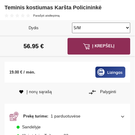
Teminis kostiumas Karšta Policininkė
Parašyti atsiliepimą
Dydis
56.95
€
Į KREPŠELĮ
19.00 € / mėn.
Į norų sąrašą
Palyginti
1 parduotuvėse
Prekę turime:
Sandėlyje