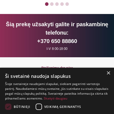
Šią prekę užsakyti galite ir paskambinę
telefonu:
+370 650 88860
I-V 8:00-18:00
Atsiliepimų dar nėra
×
Būkite pirmi!
Ši svetainė naudoja slapukus
Šioje svetainėje naudojami slapukai, siekiant pagerinti vartotojo
Parašyk atsiliepimą ir GAUK DOVANĄ!
patirtį. Naudodamiesi mūsų svetaine, jūs sutinkate su visais slapukais
pagal mūsų slapukų politiką. Svetainėje pateikta informacija skirta tik
pilnamečiams asmenims.
Skaityti daugiau
GYVENIMAS
TRUMPAS.
BŪTINIEJI
VEIKIMĄ GERINANTYS
PATIRK
NUOTYKĮ.