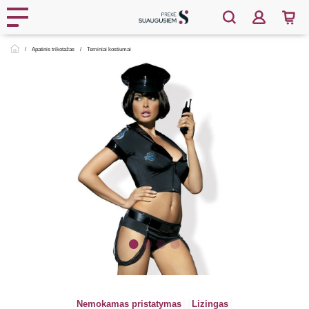
Apatinis trikotažas
Teminiai kostiumai
Nemokamas pristatymas
Lizingas