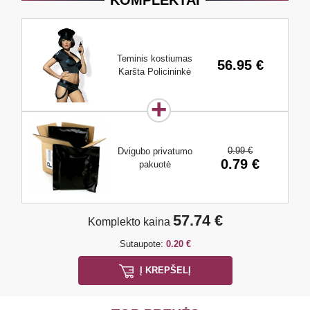
KOMPLEKTAI
Teminis kostiumas
56.95 €
Karšta Policininkė
0.99 €
Dvigubo privatumo
0.79 €
pakuotė
57.74 €
Komplekto kaina
Sutaupote:
0.20 €
Į KREPŠELĮ