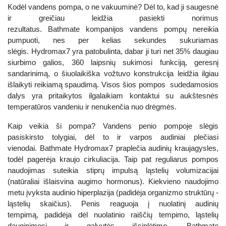
Kodėl vandens pompa, o ne vakuuminė? Dėl to, kad ji saugesnė
ir greičiau leidžia pasiekti norimus
rezultatus. Bathmate kompanijos vandens pompų nereikia
pumpuoti, nes per kelias sekundes sukuriamas
slėgis. Hydromax7 yra patobulinta, dabar ji turi net 35% daugiau
siurbimo galios, 360 laipsnių sukimosi funkciją, geresnį
sandarinimą, o šiuolaikiška vožtuvo konstrukcija leidžia ilgiau
išlaikyti reikiamą spaudimą. Visos šios pompos sudedamosios
dalys yra pritaikytos ilgalaikiam kontaktui su aukštesnės
temperatūros vandeniu ir nenukenčia nuo drėgmės.
Kaip veikia ši pompa? Vandens penio pompoje slėgis
pasiskirsto tolygiai, dėl to ir varpos audiniai plečiasi
vienodai. Bathmate Hydromax7 praplečia audinių kraujagysles,
todėl pagerėja kraujo cirkuliacija. Taip pat reguliarus pompos
naudojimas suteikia stiprų impulsą ląstelių volumizacijai
(natūraliai išlaisvina augimo hormonus). Kiekvieno naudojimo
metu įvyksta audinio hiperplazija (padidėja organizmo struktūrų -
ląstelių skaičius). Penis reaguoja į nuolatinį audinių
tempimą, padidėja dėl nuolatinio raiščių tempimo, ląstelių
dauginimosi ir galvutės išsiplėtimo. Bathmate