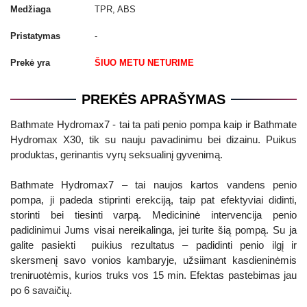
Medžiaga
TPR, ABS
Pristatymas
-
Prekė yra
ŠIUO METU NETURIME
PREKĖS APRAŠYMAS
Bathmate Hydromax7 - tai ta pati penio pompa kaip ir Bathmate
Hydromax X30, tik su nauju pavadinimu bei dizainu. Puikus
produktas, gerinantis vyrų seksualinį gyvenimą.
Bathmate Hydromax7 – tai naujos kartos vandens penio
pompa, ji padeda stiprinti erekciją, taip pat efektyviai didinti,
storinti bei tiesinti varpą. Medicininė intervencija penio
padidinimui Jums visai nereikalinga, jei turite šią pompą. Su ja
galite pasiekti puikius rezultatus – padidinti penio ilgį ir
skersmenį savo vonios kambaryje, užsiimant kasdieninėmis
treniruotėmis, kurios truks vos 15 min. Efektas pastebimas jau
po 6 savaičių.