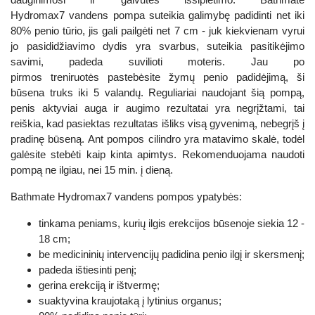
Hydromax7 vandens pompa suteikia galimybę padidinti net iki
80% penio tūrio, jis gali pailgėti net 7 cm - juk kiekvienam vyrui
jo pasididžiavimo dydis yra svarbus, suteikia pasitikėjimo
savimi, padeda suvilioti moteris. Jau po
pirmos treniruotės pastebėsite žymų penio padidėjimą, ši
būsena truks iki 5 valandų. Reguliariai naudojant šią pompą,
penis aktyviai auga ir augimo rezultatai yra negrįžtami, tai
reiškia, kad pasiektas rezultatas išliks visą gyvenimą, nebegrįš į
pradinę būseną. Ant pompos cilindro yra matavimo skalė, todėl
galėsite stebėti kaip kinta apimtys. Rekomenduojama naudoti
pompą ne ilgiau, nei 15 min. į dieną.
Bathmate Hydromax7 vandens pompos ypatybės:
tinkama peniams, kurių ilgis erekcijos būsenoje siekia 12 -
18 cm;
be medicininių intervencijų padidina penio ilgį ir skersmenį;
padeda ištiesinti penį;
gerina erekciją ir ištvermę;
suaktyvina kraujotaką į lytinius organus;