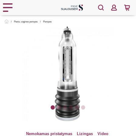
Penio, vaginos pompos
Pompos
Nemokamas pristatymas
Lizingas
Video