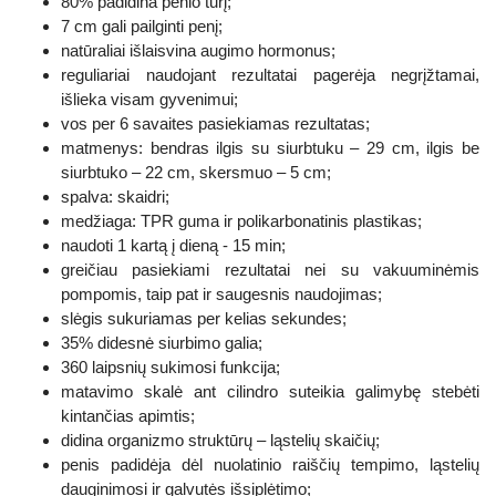
80% padidina penio tūrį;
7 cm gali pailginti penį;
natūraliai išlaisvina augimo hormonus;
reguliariai naudojant rezultatai pagerėja negrįžtamai,
išlieka visam gyvenimui;
vos per 6 savaites pasiekiamas rezultatas;
matmenys: bendras ilgis su siurbtuku – 29 cm, ilgis be
siurbtuko – 22 cm, skersmuo – 5 cm;
spalva: skaidri;
medžiaga: TPR guma ir polikarbonatinis plastikas;
naudoti 1 kartą į dieną - 15 min;
greičiau pasiekiami rezultatai nei su vakuuminėmis
pompomis, taip pat ir saugesnis naudojimas;
slėgis sukuriamas per kelias sekundes;
35% didesnė siurbimo galia;
360 laipsnių sukimosi funkcija;
matavimo skalė ant cilindro suteikia galimybę stebėti
kintančias apimtis;
didina organizmo struktūrų – ląstelių skaičių;
penis padidėja dėl nuolatinio raiščių tempimo, ląstelių
dauginimosi ir galvutės išsiplėtimo;