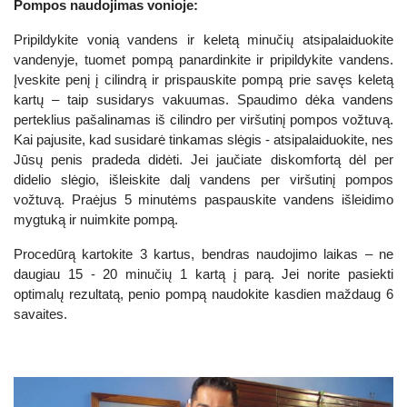
Pompos naudojimas vonioje:
Pripildykite vonią vandens ir keletą minučių atsipalaiduokite
vandenyje, tuomet pompą panardinkite ir pripildykite vandens.
Įveskite penį į cilindrą ir prispauskite pompą prie savęs keletą
kartų – taip susidarys vakuumas. Spaudimo dėka vandens
perteklius pašalinamas iš cilindro per viršutinį pompos vožtuvą.
Kai pajusite, kad susidarė tinkamas slėgis - atsipalaiduokite, nes
Jūsų penis pradeda didėti. Jei jaučiate diskomfortą dėl per
didelio slėgio, išleiskite dalį vandens per viršutinį pompos
vožtuvą. Praėjus 5 minutėms paspauskite vandens išleidimo
mygtuką ir nuimkite pompą.
Procedūrą kartokite 3 kartus, bendras naudojimo laikas – ne
daugiau 15 - 20 minučių 1 kartą į parą. Jei norite pasiekti
optimalų rezultatą, penio pompą naudokite kasdien maždaug 6
savaites.