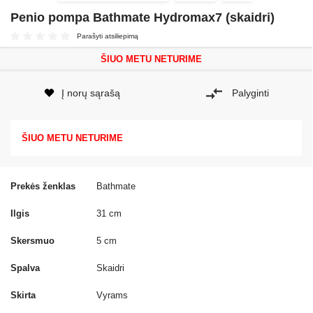
Penio pompa Bathmate Hydromax7 (skaidri)
Parašyti atsiliepimą
ŠIUO METU NETURIME
Į norų sąrašą
Palyginti
ŠIUO METU NETURIME
Prekės ženklas
Bathmate
Ilgis
31 cm
Skersmuo
5 cm
Spalva
Skaidri
Skirta
Vyrams