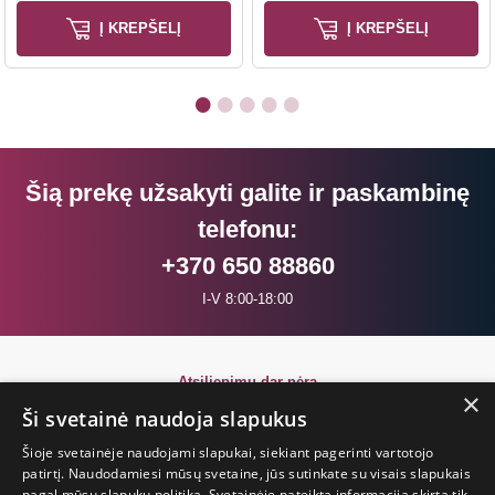
Į KREPŠELĮ
Į KREPŠELĮ
Šią prekę užsakyti galite ir paskambinę
telefonu:
+370 650 88860
I-V 8:00-18:00
Atsiliepimų dar nėra
×
Būkite pirmi!
Ši svetainė naudoja slapukus
Šioje svetainėje naudojami slapukai, siekiant pagerinti vartotojo
Parašyk atsiliepimą ir GAUK DOVANĄ!
patirtį. Naudodamiesi mūsų svetaine, jūs sutinkate su visais slapukais
pagal mūsų slapukų politiką. Svetainėje pateikta informacija skirta tik