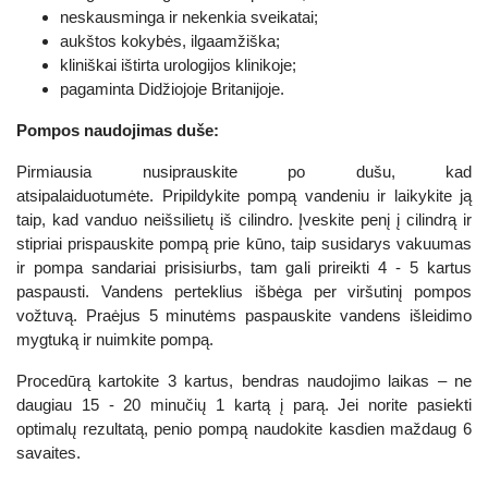
neskausminga ir nekenkia sveikatai;
aukštos kokybės, ilgaamžiška;
kliniškai ištirta urologijos klinikoje;
pagaminta Didžiojoje Britanijoje.
Pompos naudojimas duše:
Pirmiausia nusiprauskite po dušu, kad
atsipalaiduotumėte. Pripildykite pompą vandeniu ir laikykite ją
taip, kad vanduo neišsilietų iš cilindro. Įveskite penį į cilindrą ir
stipriai prispauskite pompą prie kūno, taip susidarys vakuumas
ir pompa sandariai prisisiurbs, tam gali prireikti 4 - 5 kartus
paspausti. Vandens perteklius išbėga per viršutinį pompos
vožtuvą. Praėjus 5 minutėms paspauskite vandens išleidimo
mygtuką ir nuimkite pompą.
Procedūrą kartokite 3 kartus, bendras naudojimo laikas – ne
daugiau 15 - 20 minučių 1 kartą į parą. Jei norite pasiekti
optimalų rezultatą, penio pompą naudokite kasdien maždaug 6
savaites.