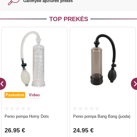
Galimybė apžiūrėti prekes
TOP PREKĖS
Paskutinė
Video
Penio pompa Horny Dots
Penio pompa Bang Bang (juoda)
26.95 €
24.95 €